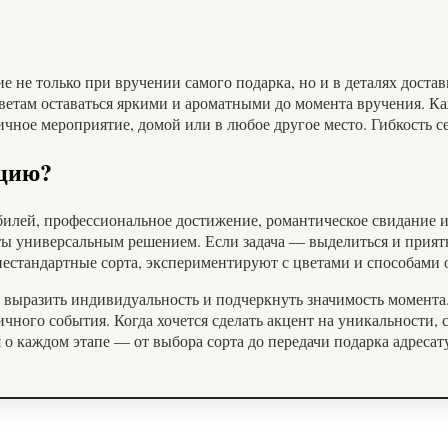
 не только при вручении самого подарка, но и в деталях доста
етам оставаться яркими и ароматными до момента вручения. Ка
ичное мероприятие, домой или в любое другое место. Гибкость 
ицию?
билей, профессиональное достижение, романтическое свидание и
ы универсальным решением. Если задача — выделиться и приятно
стандартные сорта, экспериментируют с цветами и способами 
 выразить индивидуальность и подчеркнуть значимость момен
чного события. Когда хочется сделать акцент на уникальности, 
 о каждом этапе — от выбора сорта до передачи подарка адресат