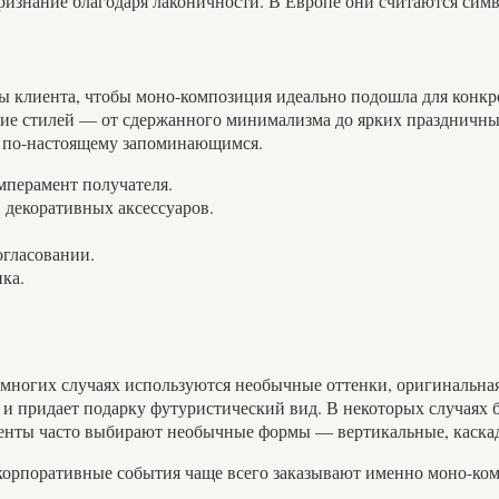
изнание благодаря лаконичности. В Европе они считаются симв
клиента, чтобы моно-композиция идеально подошла для конкрет
азие стилей — от сдержанного минимализма до ярких праздничн
ок по-настоящему запоминающимся.
мперамент получателя.
 декоративных аксессуаров.
огласовании.
ика.
 многих случаях используются необычные оттенки, оригинальная
и и придает подарку футуристический вид. В некоторых случаях 
иенты часто выбирают необычные формы — вертикальные, каска
 корпоративные события чаще всего заказывают именно моно-ком