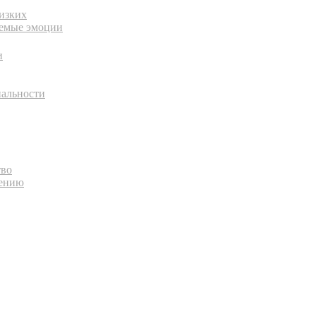
изких
аемые эмоции
и
нальности
тво
лению