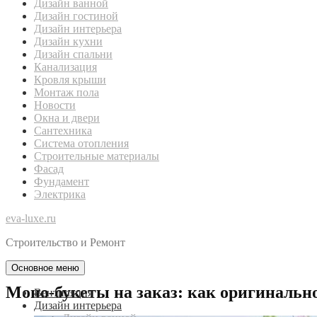
Дизайн ванной
Дизайн гостиной
Дизайн интерьера
Дизайн кухни
Дизайн спальни
Канализация
Кровля крыши
Монтаж пола
Новости
Окна и двери
Сантехника
Система отопления
Строительные материалы
Фасад
Фундамент
Электрика
eva-luxe.ru
Строительство и Ремонт
Основное меню
Моно-букеты на заказ: как оригинальн
Вентиляция
Дизайн интерьера