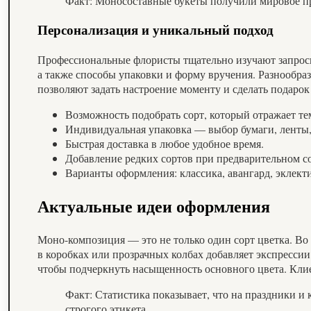
Факт: Моносоставные букеты получили мировое пр
Персонализация и уникальный подход
Профессиональные флористы тщательно изучают запросы 
а также способы упаковки и форму вручения. Разнообр
позволяют задать настроение моменту и сделать подар
Возможность подобрать сорт, который отражает те
Индивидуальная упаковка — выбор бумаги, ленты,
Быстрая доставка в любое удобное время.
Добавление редких сортов при предварительном с
Варианты оформления: классика, авангард, эклект
Актуальные идеи оформления
Моно-композиция — это не только один сорт цветка. Во
в коробках или прозрачных колбах добавляет экспресси
чтобы подчеркнуть насыщенность основного цвета. Кл
Факт: Статистика показывает, что на праздники и
строгого этикета.