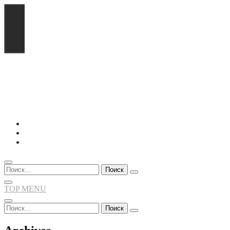
Перейти
к
содержимому
Найти:
TOP MENU
Найти: