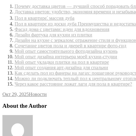
Почему доставка цветов — лучший способ порадовать бл
Доставка цветов: удобство, экономия времени и незабыв
Пол в квартире⁚ массив дуба
Пол в квартире из доски дуба Преимущества и недостатк
Фасад дома с цветами: идеи для вдохновения
Дизайн фартука для кухни из плитки
Дизайн на кухне с зеркалом: отражение стиля и функцио
Сочетание цветов пола и дверей в квартире фото-гид
Мой опыт самостоятельного фотодизайна кухонь
Мой опыт дизайна интерьера моей кухни-студии
Мой опыт укладки плитки на пол в квартире
Мой опыт создания арт-дизайна для спальни
Как сделать пол из фанеры на лагах: пошаговое руководс
Можно ли подключать теплый пол к центральному отоп
Через какое расстояние ложат лаги для пола в квартире?
Окт 29, 2025
Новости
About the Author