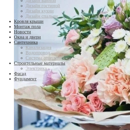
Дизайн ванной
Дизайн гостиной
Дизайн кухни
Дизайн спальни
Кровля крыши
Монтаж пола
Новости
Окна и двери
Сантехника
Канализация
Водопровод
Система отопления
Строительные материалы
Электрика
Фасад
Фундамент