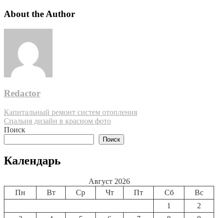
About the Author
Redactor
Навигация
Капитальный ремонт систем отопления
Спальня дизайн в красном фото
по
Поиск
записям
Поиск
Календарь
Август 2026
Пн
Вт
Ср
Чт
Пт
Сб
Вс
1
2