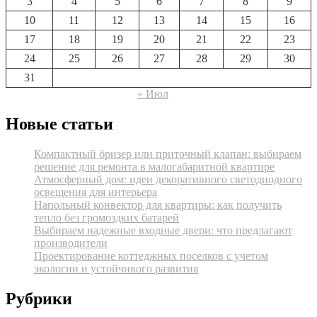
3
4
5
6
7
8
9
10
11
12
13
14
15
16
17
18
19
20
21
22
23
24
25
26
27
28
29
30
31
« Июл
Новые статьи
Компактный бризер или приточный клапан: выбираем
решение для ремонта в малогабаритной квартире
Атмосферный дом: идеи декоративного светодиодного
освещения для интерьера
Напольный конвектор для квартиры: как получить
тепло без громоздких батарей
Выбираем надежные входные двери: что предлагают
производители
Проектирование коттеджных поселков с учетом
экологии и устойчивого развития
Рубрики