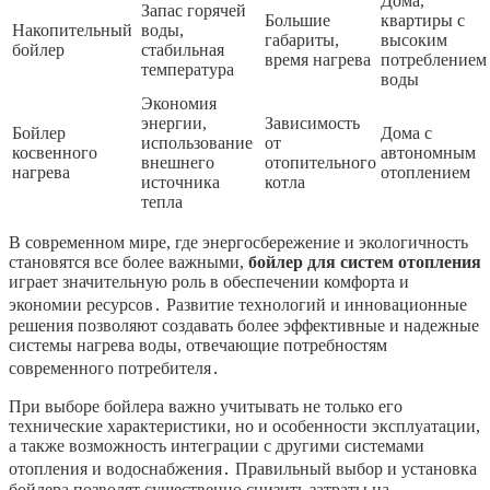
Дома,
Запас горячей
Большие
квартиры с
Накопительный
воды,
габариты,
высоким
бойлер
стабильная
время нагрева
потреблением
температура
воды
Экономия
энергии,
Зависимость
Бойлер
Дома с
использование
от
косвенного
автономным
внешнего
отопительного
нагрева
отоплением
источника
котла
тепла
В современном мире, где энергосбережение и экологичность
становятся все более важными,
бойлер для систем отопления
играет значительную роль в обеспечении комфорта и
экономии ресурсов․ Развитие технологий и инновационные
решения позволяют создавать более эффективные и надежные
системы нагрева воды, отвечающие потребностям
современного потребителя․
При выборе бойлера важно учитывать не только его
технические характеристики, но и особенности эксплуатации,
а также возможность интеграции с другими системами
отопления и водоснабжения․ Правильный выбор и установка
бойлера позволят существенно снизить затраты на