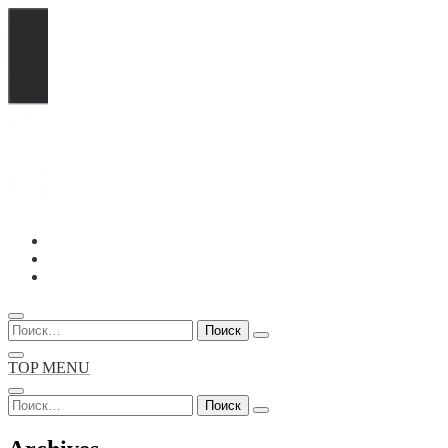
Перейти
к
содержимому
Найти:
TOP MENU
Найти: