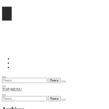
Перейти
к
содержимому
Найти:
TOP MENU
Найти: