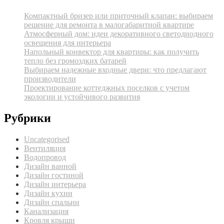
Компактный бризер или приточный клапан: выбираем
решение для ремонта в малогабаритной квартире
Атмосферный дом: идеи декоративного светодиодного
освещения для интерьера
Напольный конвектор для квартиры: как получить
тепло без громоздких батарей
Выбираем надежные входные двери: что предлагают
производители
Проектирование коттеджных поселков с учетом
экологии и устойчивого развития
Рубрики
Uncategorised
Вентиляция
Водопровод
Дизайн ванной
Дизайн гостиной
Дизайн интерьера
Дизайн кухни
Дизайн спальни
Канализация
Кровля крыши