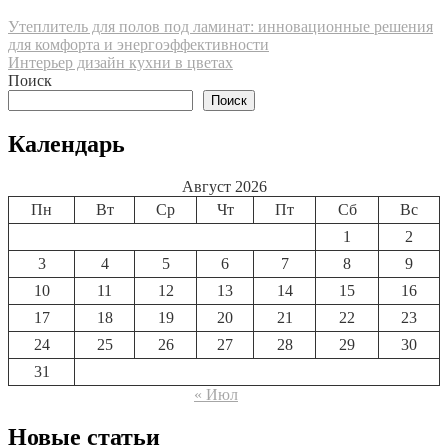
Навигация
Утеплитель для полов под ламинат: инновационные решения
для комфорта и энергоэффективности
по
Интерьер дизайн кухни в цветах
записям
Поиск
Поиск
Календарь
Август 2026
Пн
Вт
Ср
Чт
Пт
Сб
Вс
1
2
3
4
5
6
7
8
9
10
11
12
13
14
15
16
17
18
19
20
21
22
23
24
25
26
27
28
29
30
31
« Июл
Новые статьи