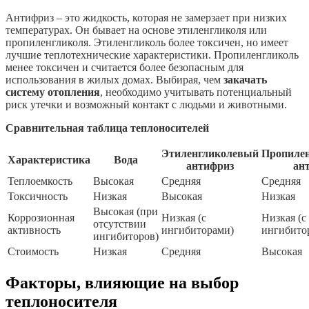
Антифриз – это жидкость, которая не замерзает при низких
температурах. Он бывает на основе этиленгликоля или
пропиленгликоля. Этиленгликоль более токсичен, но имеет
лучшие теплотехнические характеристики. Пропиленгликоль
менее токсичен и считается более безопасным для
использования в жилых домах. Выбирая, чем
закачать
систему отопления
, необходимо учитывать потенциальный
риск утечки и возможный контакт с людьми и животными.
Сравнительная таблица теплоносителей
Этиленгликолевый
Пропиле
Характеристика
Вода
антифриз
ан
Теплоемкость
Высокая
Средняя
Средняя
Токсичность
Низкая
Высокая
Низкая
Высокая (при
Коррозионная
Низкая (с
Низкая (с
отсутствии
активность
ингибиторами)
ингибито
ингибиторов)
Стоимость
Низкая
Средняя
Высокая
Факторы, влияющие на выбор
теплоносителя