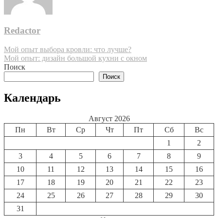
Redactor
Навигация
Мой опыт выбора кровли: что лучше?
Мой опыт: дизайн большой кухни с окном
по
Поиск
записям
Поиск
Календарь
Август 2026
Пн
Вт
Ср
Чт
Пт
Сб
Вс
1
2
3
4
5
6
7
8
9
10
11
12
13
14
15
16
17
18
19
20
21
22
23
24
25
26
27
28
29
30
31