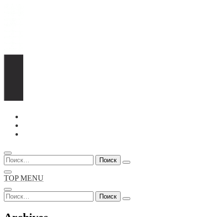
Перейти
к
содержимому
Найти:
TOP MENU
Найти: