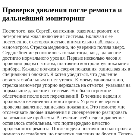
Проверка давления после ремонта и
дальнейший мониторинг
После того, как Сергей, сантехник, закончил ремонт, я с
нетерпением ждал включения системы. Включал я её
постепенно, с осторожностью, внимательно наблюдая за
манометром. Стрелка медленно, но уверенно ползла вверх.
Сердце биение успокоилось только тогда, когда давление
достигло нормального уровня. Первые несколько часов я
проводил рядом с котлом, постоянно контролируя показания
прибора. Каждые полчаса я сверял показания, записывая их в
специальный блокнот. Я хотел убедиться, что давление
остается стабильным и нет утечек. К моему удовольствию,
стрелка манометра упорно держалась на отметке, указывая на
нормальное давление в системе. Это было огромное
облегчение после всех переживаний. В течение недели я
продолжал ежедневный мониторинг. Утром и вечером я
проверял давление, записывая показания. Это помогло мне
отслеживать любые изменения и своевременно реагировать
на возможные проблемы. В течение всей недели давление
оставалось стабильным, что подтверждало качество
проделанного ремонта. После недели постоянного контроля я
немного расслабился, но проверку давления не бросил. Теперь