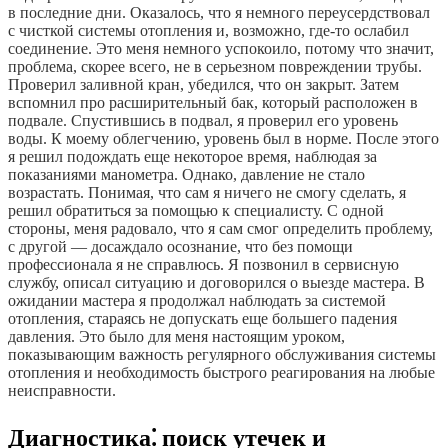
в последние дни. Оказалось, что я немного переусердствовал
с чисткой системы отопления и, возможно, где-то ослабил
соединение. Это меня немного успокоило, потому что значит,
проблема, скорее всего, не в серьезном повреждении трубы.
Проверил заливной кран, убедился, что он закрыт. Затем
вспомнил про расширительный бак, который расположен в
подвале. Спустившись в подвал, я проверил его уровень
воды. К моему облегчению, уровень был в норме. После этого
я решил подождать еще некоторое время, наблюдая за
показаниями манометра. Однако, давление не стало
возрастать. Понимая, что сам я ничего не смогу сделать, я
решил обратиться за помощью к специалисту. С одной
стороны, меня радовало, что я сам смог определить проблему,
с другой — досаждало осознание, что без помощи
профессионала я не справлюсь. Я позвонил в сервисную
службу, описал ситуацию и договорился о выезде мастера. В
ожидании мастера я продолжал наблюдать за системой
отопления, стараясь не допускать еще большего падения
давления. Это было для меня настоящим уроком,
показывающим важность регулярного обслуживания системы
отопления и необходимость быстрого реагирования на любые
неисправности.
Диагностика⁚ поиск утечек и