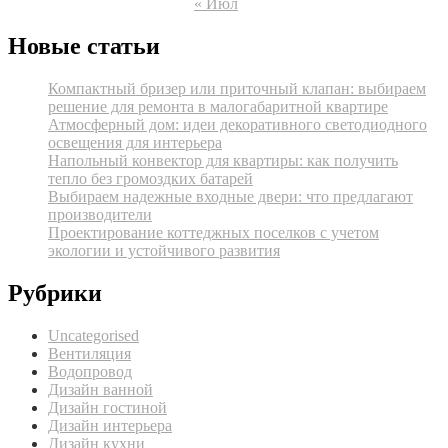
« Июл
Новые статьи
Компактный бризер или приточный клапан: выбираем
решение для ремонта в малогабаритной квартире
Атмосферный дом: идеи декоративного светодиодного
освещения для интерьера
Напольный конвектор для квартиры: как получить
тепло без громоздких батарей
Выбираем надежные входные двери: что предлагают
производители
Проектирование коттеджных поселков с учетом
экологии и устойчивого развития
Рубрики
Uncategorised
Вентиляция
Водопровод
Дизайн ванной
Дизайн гостиной
Дизайн интерьера
Дизайн кухни