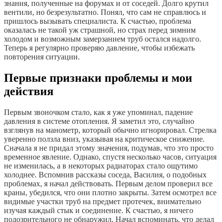
знания, полученные на форумах и от соседей. Долго крутил
вентили, но безрезультатно. Понял, что сам не справлюсь и
пришлось вызывать специалиста. К счастью, проблема
оказалась не такой уж страшной, но страх перед зимним
холодом и возможным замерзанием труб остался надолго.
Теперь я регулярно проверяю давление, чтобы избежать
повторения ситуации.
Первые признаки проблемы и мои
действия
Первым звоночком стало, как я уже упоминал, падение
давления в системе отопления. Я заметил это, случайно
взглянув на манометр, который обычно игнорировал. Стрелка
уверенно ползла вниз, указывая на критическое снижение.
Сначала я не придал этому значения, подумав, что это просто
временное явление. Однако, спустя несколько часов, ситуация
не изменилась, а в некоторых радиаторах стало ощутимо
холоднее. Вспомнив рассказы соседа, Василия, о подобных
проблемах, я начал действовать. Первым делом проверил все
краны, убедился, что они плотно закрыты. Затем осмотрел все
видимые участки труб на предмет протечек, внимательно
изучая каждый стык и соединение. К счастью, я ничего
подозрительного не обнаружил. Начал вспоминать, что делал