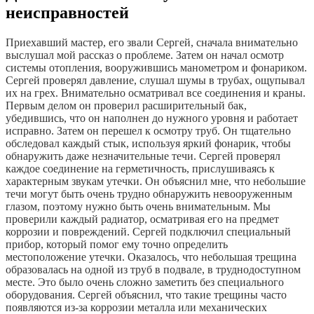
неисправностей
Приехавший мастер, его звали Сергей, сначала внимательно
выслушал мой рассказ о проблеме. Затем он начал осмотр
системы отопления, вооружившись манометром и фонариком.
Сергей проверял давление, слушал шумы в трубах, ощупывал
их на грех. Внимательно осматривал все соединения и краны.
Первым делом он проверил расширительный бак,
убедившись, что он наполнен до нужного уровня и работает
исправно. Затем он перешел к осмотру труб. Он тщательно
обследовал каждый стык, используя яркий фонарик, чтобы
обнаружить даже незначительные течи. Сергей проверял
каждое соединение на герметичность, прислушиваясь к
характерным звукам утечки. Он объяснил мне, что небольшие
течи могут быть очень трудно обнаружить невооруженным
глазом, поэтому нужно быть очень внимательным. Мы
проверили каждый радиатор, осматривая его на предмет
коррозии и повреждений. Сергей подключил специальный
прибор, который помог ему точно определить
местоположение утечки. Оказалось, что небольшая трещина
образовалась на одной из труб в подвале, в труднодоступном
месте. Это было очень сложно заметить без специального
оборудования. Сергей объяснил, что такие трещины часто
появляются из-за коррозии металла или механических