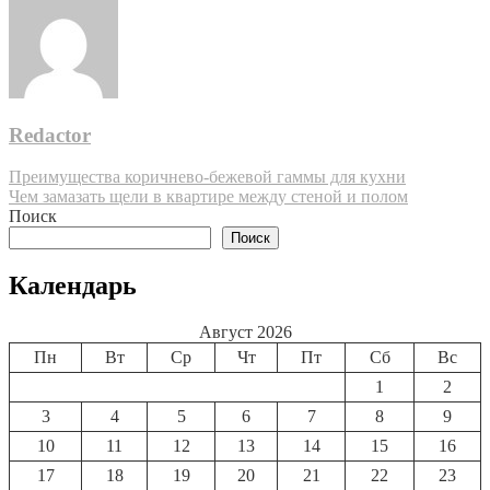
Redactor
Навигация
Преимущества коричнево-бежевой гаммы для кухни
Чем замазать щели в квартире между стеной и полом
по
Поиск
записям
Поиск
Календарь
Август 2026
Пн
Вт
Ср
Чт
Пт
Сб
Вс
1
2
3
4
5
6
7
8
9
10
11
12
13
14
15
16
17
18
19
20
21
22
23