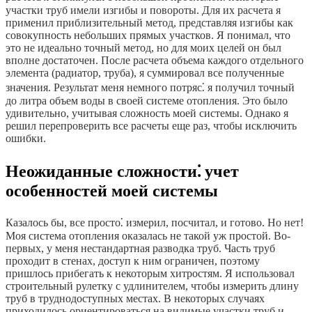
участки труб имели изгибы и повороты. Для их расчета я
применил приблизительный метод, представляя изгибы как
совокупность небольших прямых участков. Я понимал, что
это не идеально точный метод, но для моих целей он был
вполне достаточен. После расчета объема каждого отдельного
элемента (радиатор, труба), я суммировал все полученные
значения. Результат меня немного потряс⁚ я получил точный
до литра объем воды в своей системе отопления. Это было
удивительно, учитывая сложность моей системы. Однако я
решил перепроверить все расчеты еще раз, чтобы исключить
ошибки.
Неожиданные сложности⁚ учет
особенностей моей системы
Казалось бы, все просто⁚ измерил, посчитал, и готово. Но нет!
Моя система отопления оказалась не такой уж простой. Во-
первых, у меня нестандартная разводка труб. Часть труб
проходит в стенах, доступ к ним ограничен, поэтому
пришлось прибегать к некоторым хитростям. Я использовал
строительный рулетку с удлинителем, чтобы измерить длину
труб в труднодоступных местах. В некоторых случаях
приходилось ориентироваться на видимые участки труб и