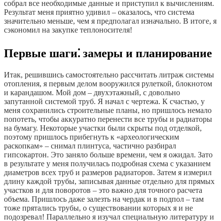
собрал все необходимые данные и приступил к вычислениям.
Результат меня приятно удивил – оказалось, что система
значительно меньше, чем я предполагал изначально. В итоге, я
сэкономил на закупке теплоносителя!
Первые шаги⁚ замеры и планирование
Итак, решившись самостоятельно рассчитать литраж системы
отопления, я первым делом вооружился рулеткой, блокнотом
и карандашом. Мой дом – двухэтажный, с довольно
запутанной системой труб. Я начал с чертежа. К счастью, у
меня сохранились строительные планы, но пришлось немало
попотеть, чтобы аккуратно перенести все трубы и радиаторы
на бумагу. Некоторые участки были скрыты под отделкой,
поэтому пришлось прибегнуть к «археологическим
раскопкам» – снимал плинтуса, частично разбирал
гипсокартон. Это заняло больше времени, чем я ожидал. Зато
в результате у меня получилась подробная схема с указанием
диаметров всех труб и размеров радиаторов. Затем я измерил
длину каждой трубы, записывая данные отдельно для прямых
участков и для поворотов – это важно для точного расчета
объема. Пришлось даже залезть на чердак и в подпол – там
тоже прятались трубы, о существовании которых я и не
подозревал! Параллельно я изучал специальную литературу и