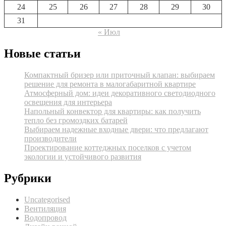
24
25
26
27
28
29
30
31
« Июл
Новые статьи
Компактный бризер или приточный клапан: выбираем
решение для ремонта в малогабаритной квартире
Атмосферный дом: идеи декоративного светодиодного
освещения для интерьера
Напольный конвектор для квартиры: как получить
тепло без громоздких батарей
Выбираем надежные входные двери: что предлагают
производители
Проектирование коттеджных поселков с учетом
экологии и устойчивого развития
Рубрики
Uncategorised
Вентиляция
Водопровод