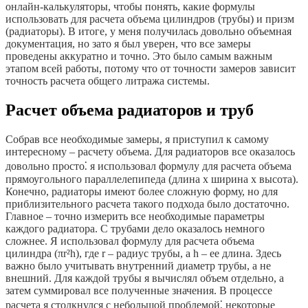
онлайн-калькуляторы, чтобы понять, какие формулы
использовать для расчета объема цилиндров (трубы) и призм
(радиаторы). В итоге, у меня получилась довольно объемная
документация, но зато я был уверен, что все замеры
проведены аккуратно и точно. Это было самым важным
этапом всей работы, потому что от точности замеров зависит
точность расчета общего литража системы.
Расчет объема радиаторов и труб
Собрав все необходимые замеры, я приступил к самому
интересному – расчету объема. Для радиаторов все оказалось
довольно просто⁚ я использовал формулу для расчета объема
прямоугольного параллелепипеда (длина х ширина х высота).
Конечно, радиаторы имеют более сложную форму, но для
приблизительного расчета такого подхода было достаточно.
Главное – точно измерить все необходимые параметры
каждого радиатора. С трубами дело оказалось немного
сложнее. Я использовал формулу для расчета объема
цилиндра (πr²h), где r – радиус трубы, а h – ее длина. Здесь
важно было учитывать внутренний диаметр трубы, а не
внешний. Для каждой трубы я вычислял объем отдельно, а
затем суммировал все полученные значения. В процессе
расчета я столкнулся с небольшой проблемой⁚ некоторые