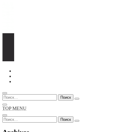
Перейти
к
содержимому
Найти:
TOP MENU
Найти: