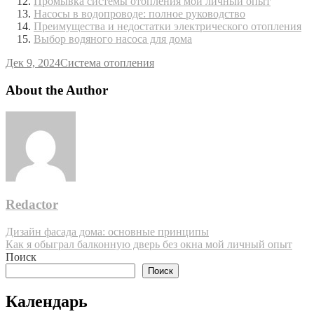
Промывка системы отопления мой личный опыт
Насосы в водопроводе: полное руководство
Преимущества и недостатки электрического отопления
Выбор водяного насоса для дома
Дек 9, 2024
Система отопления
About the Author
Redactor
Навигация
Дизайн фасада дома: основные принципы
Как я обыграл балконную дверь без окна мой личный опыт
по
Поиск
записям
Поиск
Календарь