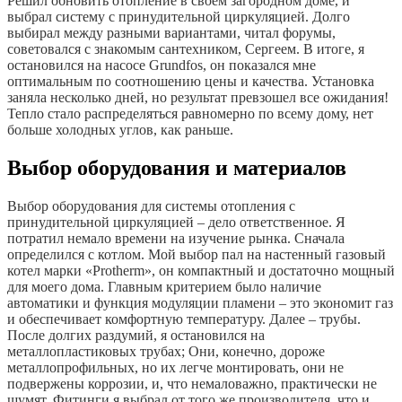
Решил обновить отопление в своем загородном доме, и
выбрал систему с принудительной циркуляцией. Долго
выбирал между разными вариантами, читал форумы,
советовался с знакомым сантехником, Сергеем. В итоге, я
остановился на насосе Grundfos, он показался мне
оптимальным по соотношению цены и качества. Установка
заняла несколько дней, но результат превзошел все ожидания!
Тепло стало распределяться равномерно по всему дому, нет
больше холодных углов, как раньше.
Выбор оборудования и материалов
Выбор оборудования для системы отопления с
принудительной циркуляцией – дело ответственное. Я
потратил немало времени на изучение рынка. Сначала
определился с котлом. Мой выбор пал на настенный газовый
котел марки «Protherm», он компактный и достаточно мощный
для моего дома. Главным критерием было наличие
автоматики и функция модуляции пламени – это экономит газ
и обеспечивает комфортную температуру. Далее – трубы.
После долгих раздумий, я остановился на
металлопластиковых трубах; Они, конечно, дороже
металлопрофильных, но их легче монтировать, они не
подвержены коррозии, и, что немаловажно, практически не
шумят. Фитинги я выбрал от того же производителя, что и