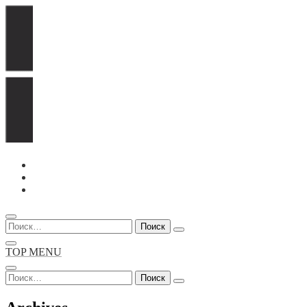
Перейти
к
содержимому
Найти:
TOP MENU
Найти: