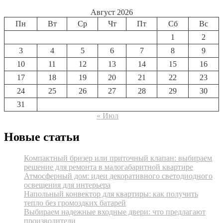
Август 2026
Пн
Вт
Ср
Чт
Пт
Сб
Вс
1
2
3
4
5
6
7
8
9
10
11
12
13
14
15
16
17
18
19
20
21
22
23
24
25
26
27
28
29
30
31
« Июл
Новые статьи
Компактный бризер или приточный клапан: выбираем
решение для ремонта в малогабаритной квартире
Атмосферный дом: идеи декоративного светодиодного
освещения для интерьера
Напольный конвектор для квартиры: как получить
тепло без громоздких батарей
Выбираем надежные входные двери: что предлагают
производители