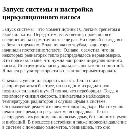
Запуск системы и настройка
циркуляционного насоса
Запуск системы – это момент истины! С легким трепетом я
включил котел. Перед этим, естественно, проверил все
соединения на герметичность еще раз. На первый взгляд, все
работало идеально. Вода пошла по трубам, радиаторы
начинали постепенно теплеть. Однако, я заметил, что на
некоторых радиаторах тепло распределялось неравномерно.
Это подсказало мне, что нужна настройка циркуляционного
насоса. Инструкция к насосу оказалась достаточно понятной.
Я нашел регулятор скорости и начал экспериментировать.
Сначала я увеличил скорость насоса. Тепло стало
распространяться быстрее, но на одном из радиаторов
появился сильный шум. Я понял, что переборщил. Тогда я
понемногу снизил скорость, внимательно наблюдая за
температурой радиаторов и слушая шумы в системе.
Оптимальный режим я нашел методом подбора. На это ушло
некоторое время, но результат меня порадовал. Тепло
распределялось равномерно по всему дому, без лишних шумов
и вибраций. В процессе настройки я также проверил давление
в системе с помощью манометра, убедившись, что оно