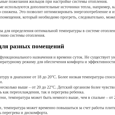
ные пожелания жильцов при настройке системы отопления.
ме используются дополнительные источники тепла‚ например‚ ка
о снижена. Это позволит оптимизировать энергопотребление и и
помещения‚ который необходимо прогреть‚ следовательно‚ может
за для определения оптимальной температуры в системе отопле
ению системы отопления.
для разных помещений
функционального назначения и времени суток. Не существует ун
пературному режиму для обеспечения комфорта и эффективност
уру в диапазоне от 18 до 20°C. Более низкая температура спос
и.
есколько выше – от 20 до 22°C. Детский организм более чувств
 как переохлаждения‚ так и перегрева ребенка.
ни‚ температура может быть немного выше‚ чем в спальне – от 
‚ температура может временно повышаться за счет работы плиты
ь перегрева и дискомфорта.