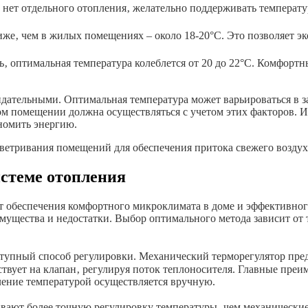
 нет отдельного отопления‚ желательно поддерживать температу
иже‚ чем в жилых помещениях – около 18-20°C. Это позволяет 
ть‚ оптимальная температура колеблется от 20 до 22°C. Комфор
дательными. Оптимальная температура может варьироваться в з
ом помещении должна осуществляться с учетом этих факторов. 
номить энергию.
оветривания помещений для обеспечения притока свежего воздух
стеме отопления
т обеспечения комфортного микроклимата в доме и эффективног
мущества и недостатки. Выбор оптимального метода зависит от 
тупный способ регулировки. Механический терморегулятор пред
вует на клапан‚ регулируя поток теплоносителя. Главные преим
ление температурой осуществляется вручную.
вают более точную регулировку температуры‚ чем механические