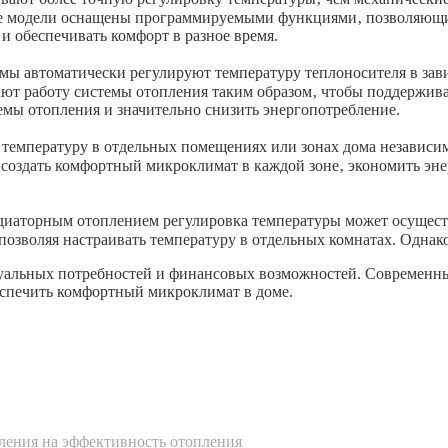
ие модели оснащены программируемыми функциями‚ позволяющи
и обеспечивать комфорт в разное время.
мы автоматически регулируют температуру теплоносителя в за
ют работу системы отопления таким образом‚ чтобы поддержива
емы отопления и значительно снизить энергопотребление.
температуру в отдельных помещениях или зонах дома независим
 создать комфортный микроклимат в каждой зоне‚ экономить эн
диаторным отоплением регулировка температуры может осущест
позволяя настраивать температуру в отдельных комнатах. Однако
дуальных потребностей и финансовых возможностей. Современн
спечить комфортный микроклимат в доме.
ления на эффективность отопления