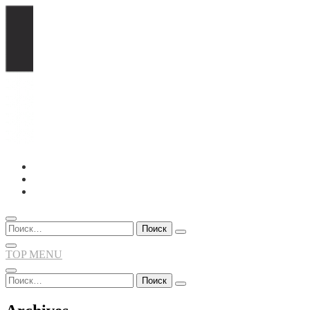
Перейти
к
содержимому
Найти:
TOP MENU
Найти: