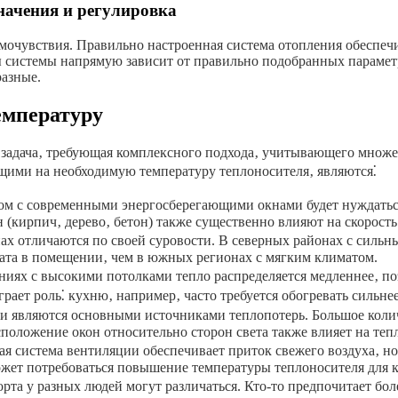
начения и регулировка
амочувствия. Правильно настроенная система отопления обеспеч
ы системы напрямую зависит от правильно подобранных парамет
разные.
емпературу
задача‚ требующая комплексного подхода‚ учитывающего множес
щими на необходимую температуру теплоносителя‚ являются⁚
м с современными энергосберегающими окнами будет нуждаться 
(кирпич‚ дерево‚ бетон) также существенно влияют на скорость
х отличаются по своей суровости. В северных районах с сильн
ата в помещении‚ чем в южных регионах с мягким климатом.
ях с высокими потолками тепло распределяется медленнее‚ поэ
ает роль⁚ кухню‚ например‚ часто требуется обогревать сильнее
и являются основными источниками теплопотерь. Большое колич
положение окон относительно сторон света также влияет на теп
 система вентиляции обеспечивает приток свежего воздуха‚ но
ет потребоваться повышение температуры теплоносителя для к
а у разных людей могут различаться. Кто-то предпочитает боле