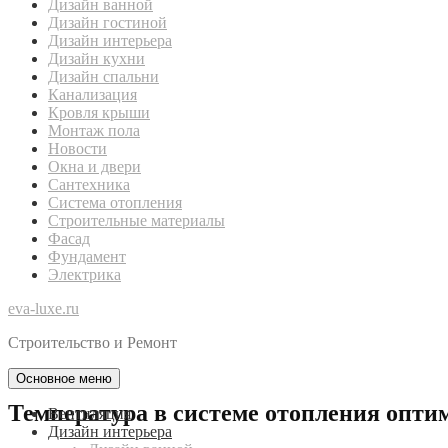
Дизайн ванной
Дизайн гостиной
Дизайн интерьера
Дизайн кухни
Дизайн спальни
Канализация
Кровля крыши
Монтаж пола
Новости
Окна и двери
Сантехника
Система отопления
Строительные материалы
Фасад
Фундамент
Электрика
eva-luxe.ru
Строительство и Ремонт
Основное меню
Температура в системе отопления опти
Вентиляция
Дизайн интерьера