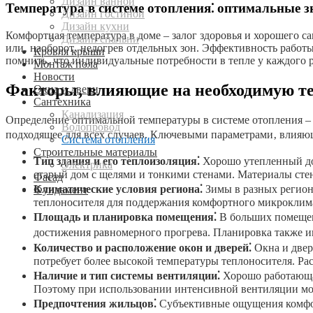
Дизайн ванной
Температура в системе отопления⁚ оптимальные з
Дизайн гостиной
Дизайн кухни
Комфортная температура в доме – залог здоровья и хорошего с
Дизайн спальни
или‚ наоборот‚ недогрев отдельных зон. Эффективность работ
Кровля крыши
помнить‚ что индивидуальные потребности в тепле у каждого 
Монтаж пола
Новости
Факторы‚ влияющие на необходимую т
Окна и двери
Сантехника
Канализация
Определение оптимальной температуры в системе отопления – 
Водопровод
подходящее для всех случаев. Ключевыми параметрами‚ влияю
Система отопления
Строительные материалы
Тип здания и его теплоизоляция⁚
Хорошо утепленный до
Электрика
старый дом с щелями и тонкими стенами. Материалы стен 
Фасад
Климатические условия региона⁚
Зимы в разных региона
Фундамент
теплоносителя для поддержания комфортного микроклим
Площадь и планировка помещения⁚
В больших помещени
достижения равномерного прогрева. Планировка также игр
Количество и расположение окон и дверей⁚
Окна и двер
потребует более высокой температуры теплоносителя. Рас
Наличие и тип системы вентиляции⁚
Хорошо работающая
Поэтому при использовании интенсивной вентиляции мож
Предпочтения жильцов⁚
Субъективные ощущения комфорт