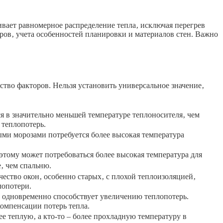
ивает равномерное распределение тепла‚ исключая перегрев
ров‚ учета особенностей планировки и материалов стен. Важно
тво факторов. Нельзя установить универсальное значение‚
в значительно меньшей температуре теплоносителя‚ чем
 теплопотерь.
ыми морозами потребуется более высокая температура
тому может потребоваться более высокая температура для
‚ чем спальню.
ество окон‚ особенно старых‚ с плохой теплоизоляцией‚
лопотери.
 одновременно способствует увеличению теплопотерь.
омпенсации потерь тепла.
е теплую‚ а кто-то – более прохладную температуру в