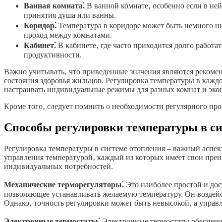
Ванная комната⁚
В ванной комнате‚ особенно если в ней
принятия душа или ванны.
Коридор⁚
Температура в коридоре может быть немного н
проход между комнатами.
Кабинет⁚
В кабинете‚ где часто приходится долго работа
продуктивности.
Важно учитывать‚ что приведенные значения являются рекомен
состояния здоровья жильцов. Регулировка температуры в кажд
настраивать индивидуальные режимы для разных комнат и эко
Кроме того‚ следует помнить о необходимости регулярного пр
Способы регулировки температуры в си
Регулировка температуры в системе отопления – важный аспек
управления температурой‚ каждый из которых имеет свои преи
индивидуальных потребностей.
Механические терморегуляторы⁚
Это наиболее простой и дос
позволяющее устанавливать желаемую температуру. Он воздейст
Однако‚ точность регулировки может быть невысокой‚ а управ
Электронные термостаты⁚
Электронные термостаты обеспечи