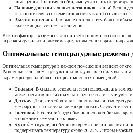
помещении. Поэтому необходимо учитывать индивидуаль
Наличие дополнительных источников тепла⁚
Если в до
теплоносителя в системе отопления может быть нескольк
Высота потолков⁚
Чем выше потолки‚ тем больше объем 
более мощная система отопления.
Все эти факторы взаимосвязаны и требуют комплексного анали
перерасходу энергии‚ дискомфорту жильцов или даже поврежд
Оптимальные температурные режимы 
Оптимальная температура в каждом помещении зависит от его 
Различные зоны дома требуют индивидуального подхода к тем
параметры для наиболее распространенных помещений⁚
Спальня⁚
В спальне рекомендуется поддерживать температ
может негативно сказаться на качестве сна и самочувстви
Детская⁚
Для детской комнаты оптимальная температура н
комфортный и стабильный микроклимат. Следует избегать
Гостиная⁚
В гостиной‚ где обычно проводят больше време
и общение с семьей и гостями.
Кухня⁚
На кухне‚ особенно во время приготовления пищи
поддерживать температуру около 20-22°C‚ чтобы избежат