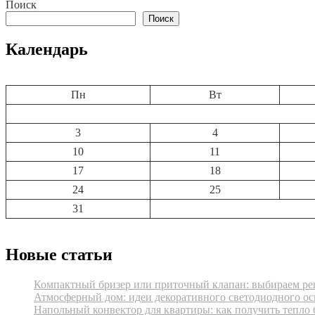
по
Поиск
записям
Поиск
Календарь
Пн
Вт
3
4
10
11
17
18
24
25
31
Новые статьи
Компактный бризер или приточный клапан: выбираем реш
Атмосферный дом: идеи декоративного светодиодного ос
Напольный конвектор для квартиры: как получить тепло 