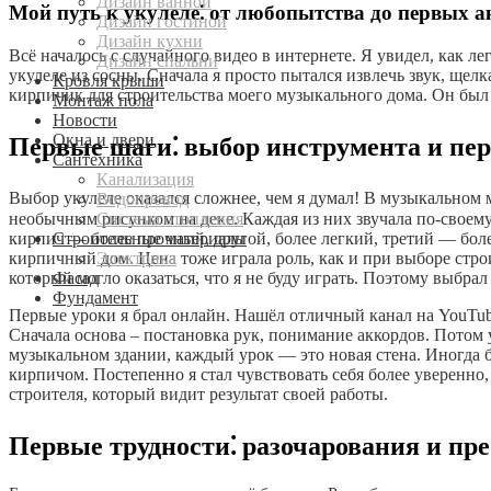
Дизайн ванной
Мой путь к укулеле⁚ от любопытства до первых 
Дизайн гостиной
Дизайн кухни
Всё началось с случайного видео в интернете. Я увидел, как ле
Дизайн спальни
укулеле из сосны. Сначала я просто пытался извлечь звук, щелк
Кровля крыши
кирпичик для строительства моего музыкального дома. Он был
Монтаж пола
Новости
Окна и двери
Первые шаги⁚ выбор инструмента и пе
Сантехника
Канализация
Выбор укулеле оказался сложнее, чем я думал! В музыкальном м
Водопровод
Система отопления
необычным рисунком на деке. Каждая из них звучала по-своему
Строительные материалы
кирпич — более прочный, другой, более легкий, третий — более
Электрика
кирпичный дом. Цена тоже играла роль, как и при выборе строи
Фасад
который могло оказаться, что я не буду играть. Поэтому выбрал
Фундамент
Первые уроки я брал онлайн. Нашёл отличный канал на YouTub
Сначала основа – постановка рук, понимание аккордов. Пото
музыкальном здании, каждый урок — это новая стена. Иногда б
кирпичом. Постепенно я стал чувствовать себя более уверенно
строителя, который видит результат своей работы.
Первые трудности⁚ разочарования и пр