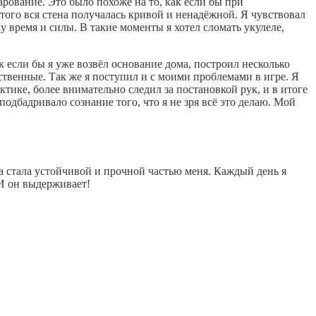
арование. Это было похоже на то, как если бы при
того вся стена получалась кривой и ненадёжной. Я чувствовал
ачу время и силы. В такие моменты я хотел сломать укулеле,
ак если бы я уже возвёл основание дома, построил несколько
ественные. Так же я поступил и с моими проблемами в игре. Я
тике, более внимательно следил за постановкой рук, и в итоге
дбадривало сознание того, что я не зря всё это делаю. Мой
а стала устойчивой и прочной частью меня. Каждый день я
 И он выдерживает!