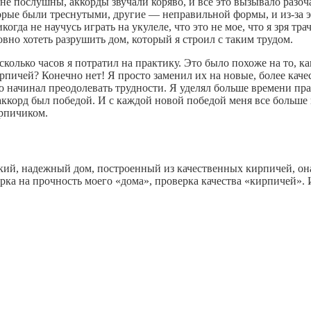
 не послушны, аккорды звучали коряво, и всё это вызывало разоч
орые были треснутыми, другие — неправильной формы, и из-за э
когда не научусь играть на укулеле, что это не мое, что я зря тр
ловно хотеть разрушить дом, который я строил с таким трудом.
сколько часов я потратил на практику. Это было похоже на то, к
кирпичей? Конечно нет! Я просто заменил их на новые, более кач
 начинал преодолевать трудности. Я уделял больше времени прак
орд был победой. И с каждой новой победой меня все больше по
ирпичиком.
пкий, надежный дом, построенный из качественных кирпичей, он
рка на прочность моего «дома», проверка качества «кирпичей».