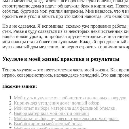
Были моменты, когда я хотел всё бросить. Руки болели, пальцы
строительстве дома я вдруг обнаружил брак в кирпичах. Некот
себя так, будто все мои усилия напрасны. Мне казалось, что я ни
бросить её в угол и забыть про это хобби навсегда. Это было с
Но я не сдавался. Я вспоминал, сколько уже проделано работы, 
стен. Разве я буду сдаваться из-за некоторых некачественных 
нашёл новые уроки, попробовал другие методики, и постепенно
мои пальцы стали более послушными. Каждый преодоленный акк
музыкальный дом медленно, но верно строится кирпичик за к
Укулеле в моей жизни⁚ практика и результаты
Теперь укулеле – это неотъемлемая часть моей жизни. Как кре
играю, совершенствуюсь, наслаждаясь мелодией. Это как прове
Похожие записи:
Мой путь к укулеле от любопытства до первых аккордов
Кирпич для утепления дома: полный обзор
Мой опыт выбора материала для фасадной отделки
Выбор материала мой опыт и ошибки
Мой опыт выбора лучшего строительного материала
Выбор кирпича мой личный опыт
Мой опыт: дизайн кухни под кирпич