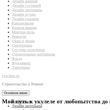
Дизайн ванной
Дизайн гостиной
Дизайн интерьера
Дизайн кухни
Дизайн спальни
Канализация
Кровля крыши
Монтаж пола
Новости
Окна и двери
Сантехника
Система отопления
Строительные материалы
Фасад
Фундамент
Электрика
eva-luxe.ru
Строительство и Ремонт
Основное меню
Мой путь к укулеле от любопытства до
Вентиляция
Дизайн интерьера