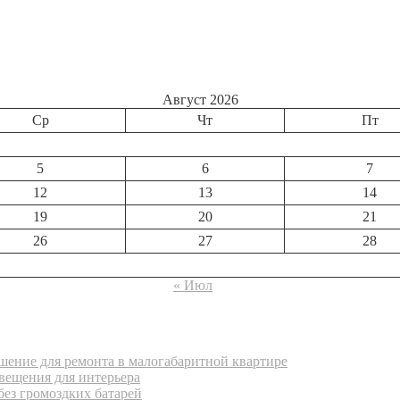
Август 2026
Ср
Чт
Пт
5
6
7
12
13
14
19
20
21
26
27
28
« Июл
ение для ремонта в малогабаритной квартире
вещения для интерьера
без громоздких батарей