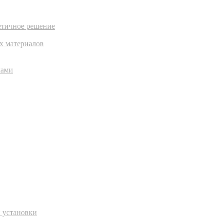
етичное решение
х материалов
лами
й установки