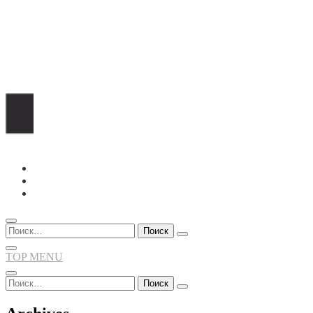
Перейти
к
содержимому
Найти:
TOP MENU
Найти: