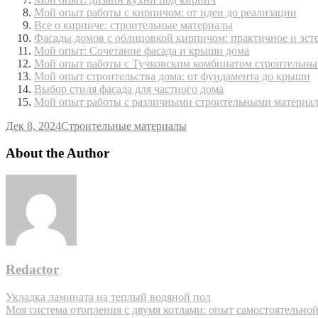
Мой опыт работы с кирпичом: от идеи до реализации
Все о кирпиче: строительные материалы
Фасады домов с облицовкой кирпичом: практичное и эст
Мой опыт: Сочетание фасада и крыши дома
Мой опыт работы с Тучковским комбинатом строительны
Мой опыт строительства дома: от фундамента до крыши
Выбор стиля фасада для частного дома
Мой опыт работы с различными строительными материа
Дек 8, 2024
Строительные материалы
About the Author
Redactor
Навигация
Укладка ламината на теплый водяной пол
Моя система отопления с двумя котлами: опыт самостоятельно