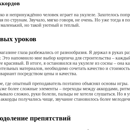
аккордов
гко и непринуждённо человек играет на укулеле. Захотелось попр
ая по струнам. Звучало, мягко говоря, не очень. Но уже тогда я 
 маленький, но такой уютный и теплый.
рвых уроков
агазине глаза разбежались от разнообразия. Я держал в руках раз
. Это напомнило мне выбор кирпича для строительства – каждый
 красивый. В итоге, я остановился на укулеле из сосны – она к
тельных материалов, необходимо сочетать качество и стоимость.
 вариант посредством цены и качества.
e, где опытный преподаватель поэтапно объяснял основы игры. 
м уже более сложные элементы – переходы между аккордами, рит
ывало сложно, руки болели, пальцы не хотели слушаться. Но я у
, аккорды получались чище, звучание становилось более мелодич
еодоление препятствий