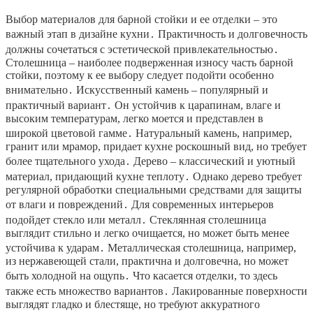
Выбор материалов для барной стойки и ее отделки – это
важный этап в дизайне кухни․ Практичность и долговечность
должны сочетаться с эстетической привлекательностью․
Столешница – наиболее подверженная износу часть барной
стойки, поэтому к ее выбору следует подойти особенно
внимательно․ Искусственный камень – популярный и
практичный вариант․ Он устойчив к царапинам, влаге и
высоким температурам, легко моется и представлен в
широкой цветовой гамме․ Натуральный камень, например,
гранит или мрамор, придает кухне роскошный вид, но требует
более тщательного ухода․ Дерево – классический и уютный
материал, придающий кухне теплоту․ Однако дерево требует
регулярной обработки специальными средствами для защиты
от влаги и повреждений․ Для современных интерьеров
подойдет стекло или металл․ Стеклянная столешница
выглядит стильно и легко очищается, но может быть менее
устойчива к ударам․ Металлическая столешница, например,
из нержавеющей стали, практична и долговечна, но может
быть холодной на ощупь․ Что касается отделки, то здесь
также есть множество вариантов․ Лакированные поверхности
выглядят гладко и блестяще, но требуют аккуратного