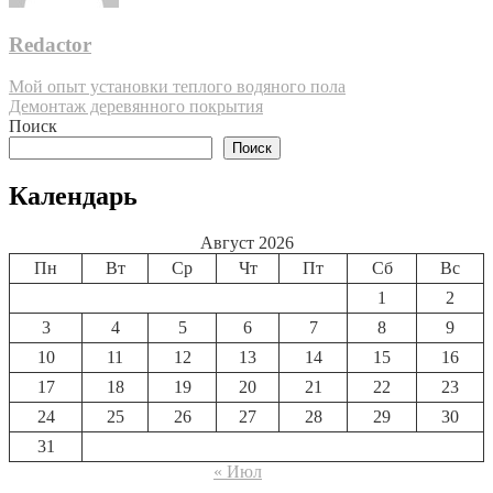
Redactor
Навигация
Мой опыт установки теплого водяного пола
Демонтаж деревянного покрытия
по
Поиск
записям
Поиск
Календарь
Август 2026
Пн
Вт
Ср
Чт
Пт
Сб
Вс
1
2
3
4
5
6
7
8
9
10
11
12
13
14
15
16
17
18
19
20
21
22
23
24
25
26
27
28
29
30
31
« Июл