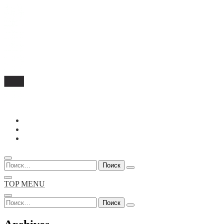
Перейти
к
содержимому
Найти:
TOP MENU
Найти: