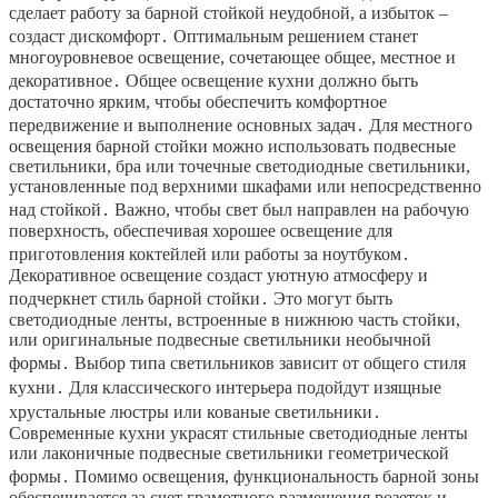
сделает работу за барной стойкой неудобной, а избыток –
создаст дискомфорт․ Оптимальным решением станет
многоуровневое освещение, сочетающее общее, местное и
декоративное․ Общее освещение кухни должно быть
достаточно ярким, чтобы обеспечить комфортное
передвижение и выполнение основных задач․ Для местного
освещения барной стойки можно использовать подвесные
светильники, бра или точечные светодиодные светильники,
установленные под верхними шкафами или непосредственно
над стойкой․ Важно, чтобы свет был направлен на рабочую
поверхность, обеспечивая хорошее освещение для
приготовления коктейлей или работы за ноутбуком․
Декоративное освещение создаст уютную атмосферу и
подчеркнет стиль барной стойки․ Это могут быть
светодиодные ленты, встроенные в нижнюю часть стойки,
или оригинальные подвесные светильники необычной
формы․ Выбор типа светильников зависит от общего стиля
кухни․ Для классического интерьера подойдут изящные
хрустальные люстры или кованые светильники․
Современные кухни украсят стильные светодиодные ленты
или лаконичные подвесные светильники геометрической
формы․ Помимо освещения, функциональность барной зоны
обеспечивается за счет грамотного размещения розеток и