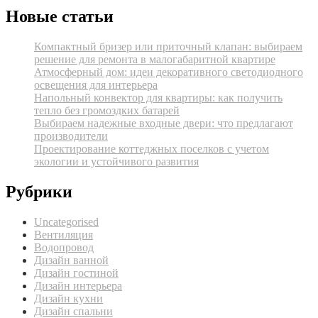
Новые статьи
Компактный бризер или приточный клапан: выбираем
решение для ремонта в малогабаритной квартире
Атмосферный дом: идеи декоративного светодиодного
освещения для интерьера
Напольный конвектор для квартиры: как получить
тепло без громоздких батарей
Выбираем надежные входные двери: что предлагают
производители
Проектирование коттеджных поселков с учетом
экологии и устойчивого развития
Рубрики
Uncategorised
Вентиляция
Водопровод
Дизайн ванной
Дизайн гостиной
Дизайн интерьера
Дизайн кухни
Дизайн спальни