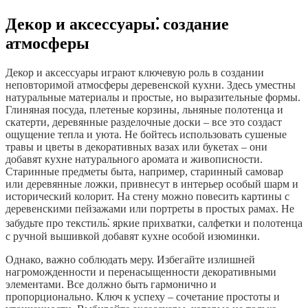
Декор и аксессуары⁚ создание
атмосферы
Декор и аксессуары играют ключевую роль в создании
неповторимой атмосферы деревенской кухни. Здесь уместны
натуральные материалы и простые, но выразительные формы.
Глиняная посуда, плетеные корзины, льняные полотенца и
скатерти, деревянные разделочные доски – все это создаст
ощущение тепла и уюта. Не бойтесь использовать сушеные
травы и цветы в декоративных вазах или букетах – они
добавят кухне натурального аромата и живописности.
Старинные предметы быта, например, старинный самовар
или деревянные ложки, привнесут в интерьер особый шарм и
исторический колорит. На стену можно повесить картины с
деревенскими пейзажами или портреты в простых рамах. Не
забудьте про текстиль⁚ яркие прихватки, салфетки и полотенца
с ручной вышивкой добавят кухне особой изюминки.
Однако, важно соблюдать меру. Избегайте излишней
нагроможденности и перенасыщенности декоративными
элементами. Все должно быть гармонично и
пропорционально. Ключ к успеху – сочетание простоты и