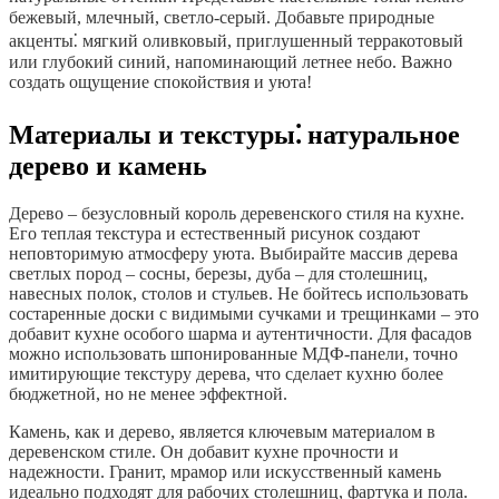
бежевый, млечный, светло-серый. Добавьте природные
акценты⁚ мягкий оливковый, приглушенный терракотовый
или глубокий синий, напоминающий летнее небо. Важно
создать ощущение спокойствия и уюта!
Материалы и текстуры⁚ натуральное
дерево и камень
Дерево – безусловный король деревенского стиля на кухне.
Его теплая текстура и естественный рисунок создают
неповторимую атмосферу уюта. Выбирайте массив дерева
светлых пород – сосны, березы, дуба – для столешниц,
навесных полок, столов и стульев. Не бойтесь использовать
состаренные доски с видимыми сучками и трещинками – это
добавит кухне особого шарма и аутентичности. Для фасадов
можно использовать шпонированные МДФ-панели, точно
имитирующие текстуру дерева, что сделает кухню более
бюджетной, но не менее эффектной.
Камень, как и дерево, является ключевым материалом в
деревенском стиле. Он добавит кухне прочности и
надежности. Гранит, мрамор или искусственный камень
идеально подходят для рабочих столешниц, фартука и пола.