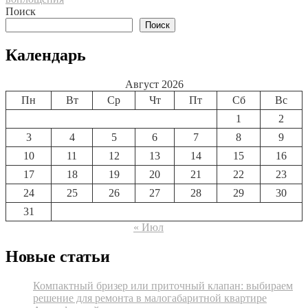
записям
Поиск
Поиск
Календарь
Август 2026
Пн
Вт
Ср
Чт
Пт
Сб
Вс
1
2
3
4
5
6
7
8
9
10
11
12
13
14
15
16
17
18
19
20
21
22
23
24
25
26
27
28
29
30
31
« Июл
Новые статьи
Компактный бризер или приточный клапан: выбираем
решение для ремонта в малогабаритной квартире