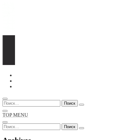
Перейти
к
содержимому
Найти:
TOP MENU
Найти: