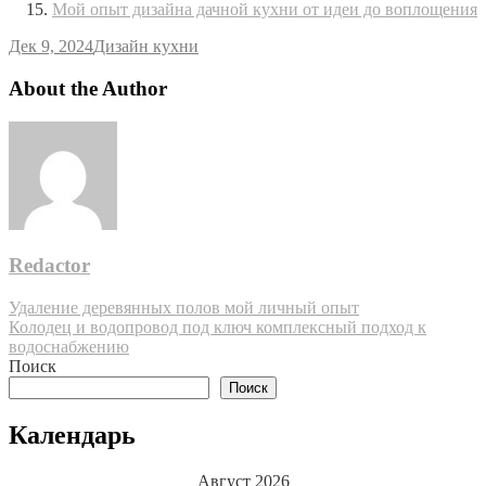
Мой опыт дизайна дачной кухни от идеи до воплощения
Дек 9, 2024
Дизайн кухни
About the Author
Redactor
Навигация
Удаление деревянных полов мой личный опыт
Колодец и водопровод под ключ комплексный подход к
по
водоснабжению
записям
Поиск
Поиск
Календарь
Август 2026