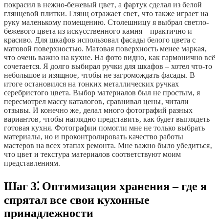
покрасил в нежно-бежевый цвет‚ а фартук сделал из белой
глянцевой плитки. Глянц отражает свет‚ что также играет на
руку маленькому помещению. Столешницу я выбрал светло-
бежевого цвета из искусственного камня – практично и
красиво. Для шкафов использовал фасады белого цвета с
матовой поверхностью. Матовая поверхность менее маркая‚
что очень важно на кухне. На фото видно‚ как гармонично всё
сочетается. Я долго выбирал ручки для шкафов – хотел что-то
небольшое и изящное‚ чтобы не загромождать фасады. В
итоге остановился на тонких металлических ручках
серебристого цвета. Выбор материалов был не простым‚ я
пересмотрел массу каталогов‚ сравнивал цены‚ читали
отзывы. И конечно же‚ делал много фотографий разных
вариантов‚ чтобы наглядно представить‚ как будет выглядеть
готовая кухня. Фотографии помогли мне не только выбрать
материалы‚ но и проконтролировать качество работы
мастеров на всех этапах ремонта. Мне важно было убедиться‚
что цвет и текстура материалов соответствуют моим
представлениям.
Шаг 3⁚ Оптимизация хранения – где я
спрятал все свои кухонные
принадлежности