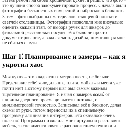
Затеяв ремонт на своей крошечной кухне‚ я решил‚ что фото –
это лучший способ задокументировать процесс. Сначала были
фотографии бесконечных измерений и набросков в блокноте.
Затем – фото выбранных материалов⁚ глянцевой плитки и
светлой столешницы. Фотографии позволили мне визуально
оценить каждый этап‚ от выбора ручек для шкафов до
финальной расстановки посуды. Это было не просто
документирование‚ а важная часть дизайна‚ помогающая мне
не сбиться с пути.
Шаг 1⁚ Планирование и замеры – как я
укротил хаос
Моя кухня – это квадратных метров шесть‚ не больше.
Представьте себе⁚ холодильник‚ плита‚ мойка – и места уже
почти нет! Поэтому первый шаг был самым важным –
тщательное планирование. Я начал с замеров
всего
⁚ от
ширины дверного проема до высоты потолка‚ с
миллиметровой точностью. Записывал всё в блокнот‚ делал
схемы от руки‚ потом переносил их в специальную
программу для дизайна интерьеров. Это оказалось очень
полезно! Программа позволила мне виртуально расставлять
мебель‚ экспериментировать с расположением техники и