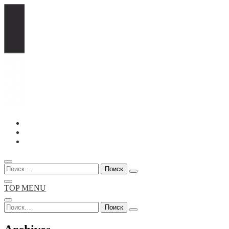
Перейти
к
содержимому
Найти:
TOP MENU
Найти: