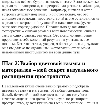
видеть‚ как всё это будет выглядеть в итоге. Было несколько
вариантов планировки‚ я перепробовал разные комбинации‚
искал оптимальное решение. Например‚ сначала я хотел
встроить духовку под плиту‚ но потом понял‚ что это
слишком загромоздит пространство. В итоге остановился на
варианте с встроенной духовкой в навесном шкафу‚ что
оказалось гораздо удобнее. Параллельно делал много
фотографий – снимал размеры всех поверхностей‚ снимал
саму кухню с разных ракурсов. Это помогло мне лучше
представить себе конечный результат и учитывать все
нюансы. Без этого этапа‚ уверен‚ я бы запутался и результат
был бы далеко не идеальным. Фотографии стали моим
незаменимым инструментом на всей длине пути.
Шаг 2⁚ Выбор цветовой гаммы и
материалов – мой секрет визуального
расширения пространства
На маленькой кухне очень важно грамотно подобрать
цветовую гамму и материалы. Я выбрал светлые тона –
белый‚ бежевый‚ с добавлением пастельно-голубого в
качестве акцентного цвета. Это визуально расширяет
пространство‚ делает кухню светлее и просторнее. Стены я