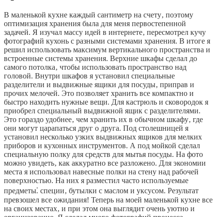
В маленькой кухне каждый сантиметр на счету‚ поэтому
оптимизация хранения была для меня первостепенной
задачей. Я изучал массу идей в интернете‚ пересмотрел кучу
фотографий кухонь с разными системами хранения. В итоге я
решил использовать максимум вертикального пространства и
встроенные системы хранения. Верхние шкафы сделал до
самого потолка‚ чтобы использовать пространство над
головой. Внутри шкафов я установил специальные
разделители и выдвижные ящики для посуды‚ приправ и
прочих мелочей. Это позволяет хранить все компактно и
быстро находить нужные вещи. Для кастрюль и сковородок я
приобрел специальный выдвижной ящик с разделителями.
Это гораздо удобнее‚ чем хранить их в обычном шкафу‚ где
они могут царапаться друг о друга. Под столешницей я
установил несколько узких выдвижных ящиков для мелких
приборов и кухонных инструментов. А под мойкой сделал
специальную полку для средств для мытья посуды. На фото
можно увидеть‚ как аккуратно все разложено. Для экономии
места я использовал навесные полки на стену над рабочей
поверхностью. На них я разместил часто используемые
предметы⁚ специи‚ бутылки с маслом и уксусом. Результат
превзошел все ожидания! Теперь на моей маленькой кухне все
на своих местах‚ и при этом она выглядит очень уютно и