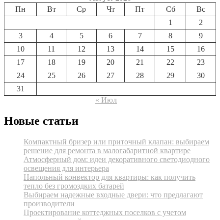
Пн
Вт
Ср
Чт
Пт
Сб
Вс
1
2
3
4
5
6
7
8
9
10
11
12
13
14
15
16
17
18
19
20
21
22
23
24
25
26
27
28
29
30
31
« Июл
Новые статьи
Компактный бризер или приточный клапан: выбираем
решение для ремонта в малогабаритной квартире
Атмосферный дом: идеи декоративного светодиодного
освещения для интерьера
Напольный конвектор для квартиры: как получить
тепло без громоздких батарей
Выбираем надежные входные двери: что предлагают
производители
Проектирование коттеджных поселков с учетом