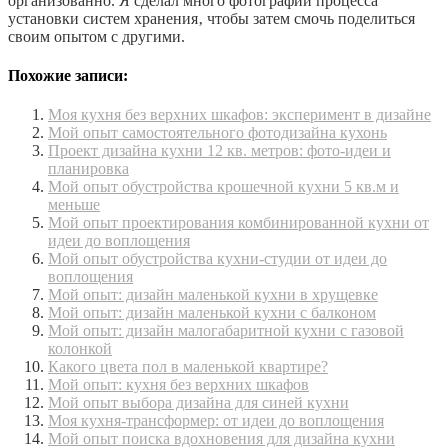
организованно. Я сделал много фотографий процесса
установки систем хранения‚ чтобы затем смочь поделиться
своим опытом с другими.
Похожие записи:
Моя кухня без верхних шкафов: эксперимент в дизайне
Мой опыт самостоятельного фотодизайна кухонь
Проект дизайна кухни 12 кв. метров: фото-идеи и
планировка
Мой опыт обустройства крошечной кухни 5 кв.м и
меньше
Мой опыт проектирования комбинированной кухни от
идеи до воплощения
Мой опыт обустройства кухни-студии от идеи до
воплощения
Мой опыт: дизайн маленькой кухни в хрущевке
Мой опыт: дизайн маленькой кухни с балконом
Мой опыт: дизайн малогабаритной кухни с газовой
колонкой
Какого цвета пол в маленькой квартире?
Мой опыт: кухня без верхних шкафов
Мой опыт выбора дизайна для синей кухни
Моя кухня-трансформер: от идеи до воплощения
Мой опыт поиска вдохновения для дизайна кухни