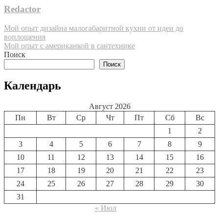
Redactor
Навигация
Мой опыт дизайна малогабаритной кухни от идеи до
воплощения
по
Мой опыт с американкой в сантехнике
записям
Поиск
Поиск
Календарь
Август 2026
Пн
Вт
Ср
Чт
Пт
Сб
Вс
1
2
3
4
5
6
7
8
9
10
11
12
13
14
15
16
17
18
19
20
21
22
23
24
25
26
27
28
29
30
31
« Июл