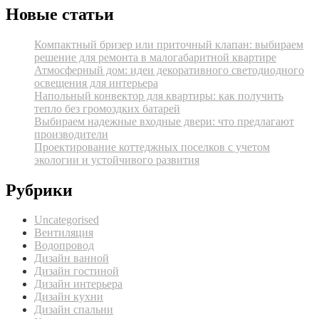
Новые статьи
Компактный бризер или приточный клапан: выбираем
решение для ремонта в малогабаритной квартире
Атмосферный дом: идеи декоративного светодиодного
освещения для интерьера
Напольный конвектор для квартиры: как получить
тепло без громоздких батарей
Выбираем надежные входные двери: что предлагают
производители
Проектирование коттеджных поселков с учетом
экологии и устойчивого развития
Рубрики
Uncategorised
Вентиляция
Водопровод
Дизайн ванной
Дизайн гостиной
Дизайн интерьера
Дизайн кухни
Дизайн спальни