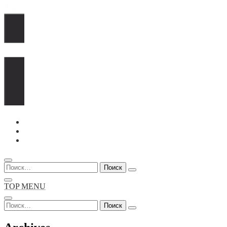
Перейти
к
содержимому
Найти:
TOP MENU
Найти: