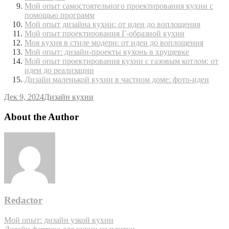
Мой опыт самостоятельного проектирования кухни с
помощью программ
Мой опыт дизайна кухни: от идеи до воплощения
Мой опыт проектирования Г-образной кухни
Моя кухня в стиле модерн: от идеи до воплощения
Мой опыт: дизайн-проекты кухонь в хрущевке
Мой опыт проектирования кухни с газовым котлом: от
идеи до реализации
Дизайн маленькой кухни в частном доме: фото-идеи
Дек 9, 2024
Дизайн кухни
About the Author
Redactor
Навигация
Мой опыт: дизайн узкой кухни