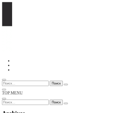
Перейти
к
содержимому
Найти:
TOP MENU
Найти: