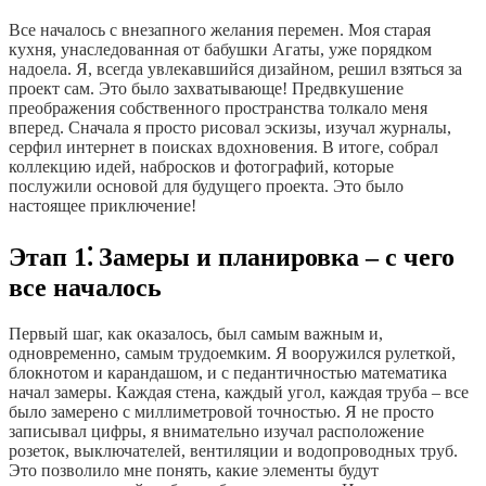
Все началось с внезапного желания перемен. Моя старая
кухня, унаследованная от бабушки Агаты, уже порядком
надоела. Я, всегда увлекавшийся дизайном, решил взяться за
проект сам. Это было захватывающе! Предвкушение
преображения собственного пространства толкало меня
вперед. Сначала я просто рисовал эскизы, изучал журналы,
серфил интернет в поисках вдохновения. В итоге, собрал
коллекцию идей, набросков и фотографий, которые
послужили основой для будущего проекта. Это было
настоящее приключение!
Этап 1⁚ Замеры и планировка – с чего
все началось
Первый шаг, как оказалось, был самым важным и,
одновременно, самым трудоемким. Я вооружился рулеткой,
блокнотом и карандашом, и с педантичностью математика
начал замеры. Каждая стена, каждый угол, каждая труба – все
было замерено с миллиметровой точностью. Я не просто
записывал цифры, я внимательно изучал расположение
розеток, выключателей, вентиляции и водопроводных труб.
Это позволило мне понять, какие элементы будут