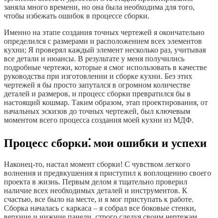
заняла много времени, но она была необходима для того,
чтобы избежать ошибок в процессе сборки.
Именно на этапе создания точных чертежей я окончательно
определился с размерами и расположением всех элементов
кухни; Я проверял каждый элемент несколько раз, учитывая
все детали и нюансы. В результате у меня получились
подробные чертежи, которые я смог использовать в качестве
руководства при изготовлении и сборке кухни. Без этих
чертежей я бы просто запутался в огромном количестве
деталей и размеров, и процесс сборки превратился бы в
настоящий кошмар. Таким образом, этап проектирования, от
начальных эскизов до точных чертежей, был ключевым
моментом всего процесса создания моей кухни из МДФ.
Процесс сборки⁚ мои ошибки и успехи
Наконец-то, настал момент сборки! С чувством легкого
волнения и предвкушения я приступил к воплощению своего
проекта в жизнь. Первым делом я тщательно проверил
наличие всех необходимых деталей и инструментов. К
счастью, все было на месте, и я мог приступать к работе.
Сборка началась с каркаса – я собрал все боковые стенки,
верхние и нижние панели, строго следуя своим чертежам.