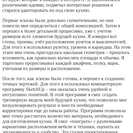
различными идеями, подмечал интересные решения и
старался адаптировать их под свою кухню.
Первые эскизы были довольно схематичными, но они
помогли мне определиться с общей композицией. Затем я
перешел к более детальной прорисовке, уже с учетом
размеров всех элементов будущей кухни. Я измерил все
стены, проемы, учёл расположение розеток и выключателей.
Для этого я использовал рулетку, уровень и карандаш. На этом
этапе мне очень пригодилась школьная геометрия – пришлось
вспомнить, как правильно вычислять площади и объемы. Я
тщательно прорисовывал каждый шкафчик, полку, ящик,
учитывая их размеры и расположение.
После того, как эскизы были готовы, я перешел к созданию
точных чертежей. Для этого я использовал компьютерную
программу SketchUp – она оказалась очень удобной и
интуитивно понятной. В этой программе я смог создать
трехмерную модель моей будущей кухни, что позволило мне
визуализировать результат и внести необходимые
корректировки еще до начала работы. Программа позволила
мне точно рассчитать количество материала, необходимого
для изготовления кухни. Я смог «поиграть» с различными
вариантами расположения мебели и техники, оценить их
эргономичность и удобство. Эта стадия проектирования