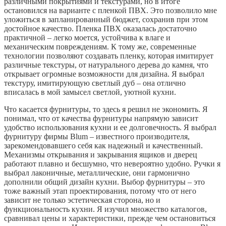
различными покрытиями и текстурами, но в итоге
остановился на варианте с пленкой ПВХ. Это позволило мне
уложиться в запланированный бюджет, сохранив при этом
достойное качество. Пленка ПВХ оказалась достаточно
практичной – легко моется, устойчива к влаге и
механическим повреждениям. К тому же, современные
технологии позволяют создавать пленку, которая имитирует
различные текстуры, от натурального дерева до камня, что
открывает огромные возможности для дизайна. Я выбрал
текстуру, имитирующую светлый дуб – она отлично
вписалась в мой замысел светлой, уютной кухни.
Что касается фурнитуры, то здесь я решил не экономить. Я
понимал, что от качества фурнитуры напрямую зависит
удобство использования кухни и ее долговечность. Я выбрал
фурнитуру фирмы Blum – известного производителя,
зарекомендовавшего себя как надежный и качественный.
Механизмы открывания и закрывания ящиков и дверец
работают плавно и бесшумно, что невероятно удобно. Ручки я
выбрал лаконичные, металлические, они гармонично
дополнили общий дизайн кухни. Выбор фурнитуры – это
тоже важный этап проектирования, потому что от него
зависит не только эстетическая сторона, но и
функциональность кухни. Я изучил множество каталогов,
сравнивал цены и характеристики, прежде чем остановиться