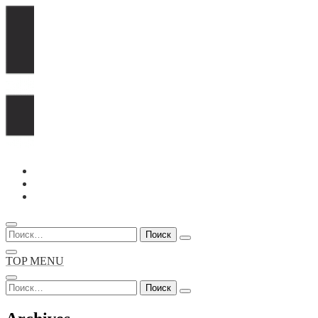
Перейти
к
содержимому
Найти:
TOP MENU
Найти: