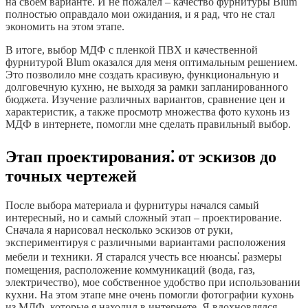
на своем варианте. И не пожалел – качество фурнитуры Blum
полностью оправдало мои ожидания, и я рад, что не стал
экономить на этом этапе.
В итоге, выбор МДФ с пленкой ПВХ и качественной
фурнитурой Blum оказался для меня оптимальным решением.
Это позволило мне создать красивую, функциональную и
долговечную кухню, не выходя за рамки запланированного
бюджета. Изучение различных вариантов, сравнение цен и
характеристик, а также просмотр множества фото кухонь из
МДФ в интернете, помогли мне сделать правильный выбор.
Этап проектирования⁚ от эскизов до
точных чертежей
После выбора материала и фурнитуры начался самый
интересный, но и самый сложный этап – проектирование.
Сначала я нарисовал несколько эскизов от руки,
экспериментируя с различными вариантами расположения
мебели и техники. Я старался учесть все нюансы⁚ размеры
помещения, расположение коммуникаций (вода, газ,
электричество), мое собственное удобство при использовании
кухни. На этом этапе мне очень помогли фотографии кухонь
из МДФ, которые я находил в интернете. Я вдохновлялся