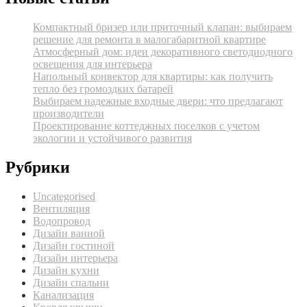
Компактный бризер или приточный клапан: выбираем
решение для ремонта в малогабаритной квартире
Атмосферный дом: идеи декоративного светодиодного
освещения для интерьера
Напольный конвектор для квартиры: как получить
тепло без громоздких батарей
Выбираем надежные входные двери: что предлагают
производители
Проектирование коттеджных поселков с учетом
экологии и устойчивого развития
Рубрики
Uncategorised
Вентиляция
Водопровод
Дизайн ванной
Дизайн гостиной
Дизайн интерьера
Дизайн кухни
Дизайн спальни
Канализация