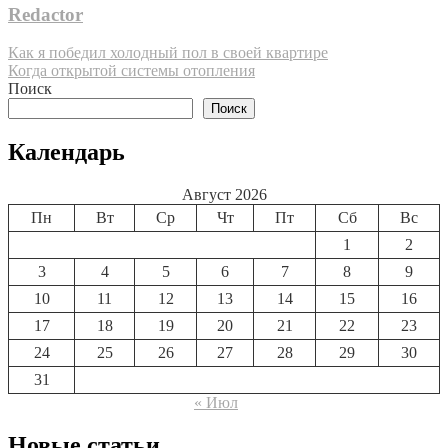
Redactor
Навигация
Как я победил холодный пол в своей квартире
Когда открытой системы отопления
по
Поиск
записям
Поиск
Календарь
Август 2026
Пн
Вт
Ср
Чт
Пт
Сб
Вс
1
2
3
4
5
6
7
8
9
10
11
12
13
14
15
16
17
18
19
20
21
22
23
24
25
26
27
28
29
30
31
« Июл
Новые статьи