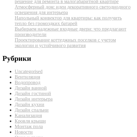
решение для ремонта в малогабаритной квартире
Атмосферный дом: идеи декоративного светодиодного
освещения для интерьера
Напольный конвектор для квартиры: как получить
тепло без громоздких батарей
Выбираем надежные входные двери: что предлагают
производители
Проектирование коттеджных поселков с учетом
экологии и устойчивого развития
Рубрики
Uncategorised
Вентиляция
Водопровод
Дизайн ванной
Дизайн гостиной
Дизайн интерьера
Дизайн кухни
Дизайн спальни
Канализация
Кровля крыши
Монтаж пола
Новости