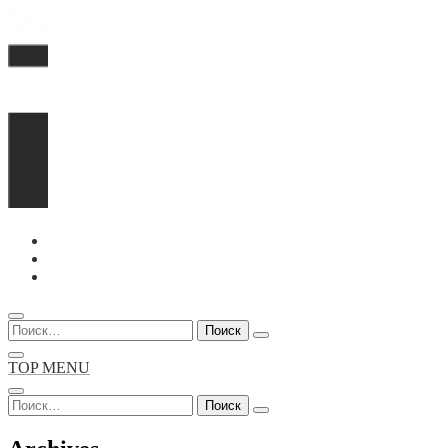
Перейти
к
содержимому
Найти:
TOP MENU
Найти: