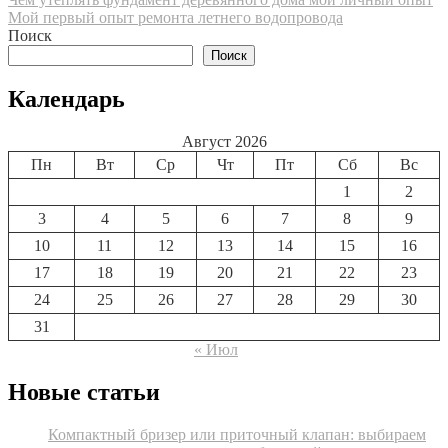
Навигация
Мой первый опыт ремонта летнего водопровода
по
Поиск
записям
Поиск
Календарь
Август 2026
Пн
Вт
Ср
Чт
Пт
Сб
Вс
1
2
3
4
5
6
7
8
9
10
11
12
13
14
15
16
17
18
19
20
21
22
23
24
25
26
27
28
29
30
31
« Июл
Новые статьи
Компактный бризер или приточный клапан: выбираем