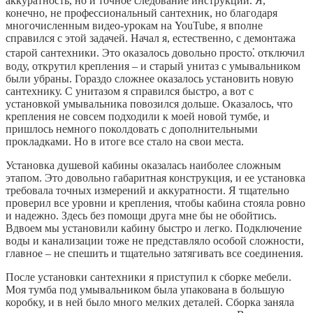
аккуратность, но и точное следование инструкции. Я,
конечно, не профессиональный сантехник, но благодаря
многочисленным видео-урокам на YouTube, я вполне
справился с этой задачей. Начал я, естественно, с демонтажа
старой сантехники. Это оказалось довольно просто⁚ отключил
воду, открутил крепления – и старый унитаз с умывальником
были убраны. Гораздо сложнее оказалось установить новую
сантехнику. С унитазом я справился быстро, а вот с
установкой умывальника повозился дольше. Оказалось, что
крепления не совсем подходили к моей новой тумбе, и
пришлось немного поколдовать с дополнительными
прокладками. Но в итоге все стало на свои места.
Установка душевой кабины оказалась наиболее сложным
этапом. Это довольно габаритная конструкция, и ее установка
требовала точных измерений и аккуратности. Я тщательно
проверил все уровни и крепления, чтобы кабина стояла ровно
и надежно. Здесь без помощи друга мне бы не обойтись.
Вдвоем мы установили кабину быстро и легко. Подключение
воды и канализации тоже не представляло особой сложности,
главное – не спешить и тщательно затягивать все соединения.
После установки сантехники я приступил к сборке мебели.
Моя тумба под умывальником была упакована в большую
коробку, и в ней было много мелких деталей. Сборка заняла