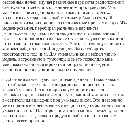
бессонных ночей, изучая различные варианты расположения
сантехники и мебели в ограниченном пространстве. Моя
маленькая совмещенная ванная комната имела всего 4
квадратных метра, и каждый сантиметр был на счету. Я
рисовал эскизы, использовал специальные программы для 3D-
моделирования, перебирал различные варианты
расположения душевой кабины, унитаза и умывальника. В
итоге я остановился на варианте с угловой душевой кабиной,
что позволило сэкономить место. Унитаз я решил установить
компактный, подвесной модели, чтобы освободить
пространство под ним. Для умывальника я выбрал узкую
модель, встроенную в тумбочку. Все это позволило мне
максимально оптимизировать пространство и создать
эргономичное и функциональное помещение.
Особое внимание я уделил системе хранения. В маленькой
ванной комнате очень важно рационально использовать
каждый уголок. Я запланировал установить навесные
полочки над умывальником и в углу ванной комнаты, а также
вместительный шкафчик под умывальником. Это позволило
мне спрятать все необходимые вещи и создать более чистый и
ухоженный вид. Планирование заняло много времени, но оно
того стоило – тщательно продуманный план стал залогом
успеха всего проекта.