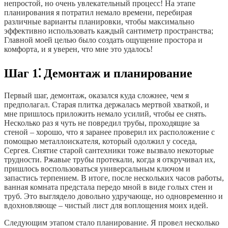
непростой, но очень увлекательный процесс! На этапе
планирования я потратил немало времени, перебирая
различные варианты планировки, чтобы максимально
эффективно использовать каждый сантиметр пространства;
Главной моей целью было создать ощущение простора и
комфорта, и я уверен, что мне это удалось!
Шаг 1⁚ Демонтаж и планирование
Первый шаг, демонтаж, оказался куда сложнее, чем я
предполагал. Старая плитка держалась мертвой хваткой, и
мне пришлось приложить немало усилий, чтобы ее снять.
Несколько раз я чуть не повредил трубы, проходящие за
стеной – хорошо, что я заранее проверил их расположение с
помощью металлоискателя, который одолжил у соседа,
Сергея. Снятие старой сантехники тоже вызвало некоторые
трудности. Ржавые трубы протекали, когда я откручивал их,
пришлось воспользоваться универсальным ключом и
запастись терпением. В итоге, после нескольких часов работы,
ванная комната предстала передо мной в виде голых стен и
труб. Это выглядело довольно удручающе, но одновременно и
вдохновляюще – чистый лист для воплощения моих идей.
Следующим этапом стало планирование. Я провел несколько