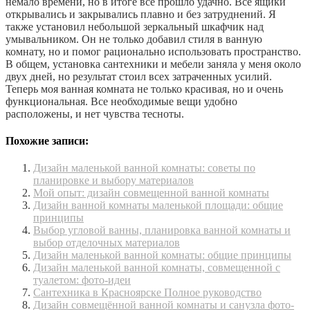
немало времени, но в итоге все прошло удачно. Все ящики
открывались и закрывались плавно и без затруднений. Я
также установил небольшой зеркальный шкафчик над
умывальником. Он не только добавил стиля в ванную
комнату, но и помог рационально использовать пространство.
В общем, установка сантехники и мебели заняла у меня около
двух дней, но результат стоил всех затраченных усилий.
Теперь моя ванная комната не только красивая, но и очень
функциональная. Все необходимые вещи удобно
расположены, и нет чувства тесноты.
Похожие записи:
Дизайн маленькой ванной комнаты: советы по
планировке и выбору материалов
Мой опыт: дизайн совмещенной ванной комнаты
Дизайн ванной комнаты маленькой площади: общие
принципы
Выбор угловой ванны, планировка ванной комнаты и
выбор отделочных материалов
Дизайн маленькой ванной комнаты: общие принципы
Дизайн маленькой ванной комнаты, совмещенной с
туалетом: фото-идеи
Сантехника в Красноярске Полное руководство
Дизайн совмещённой ванной комнаты и санузла фото-