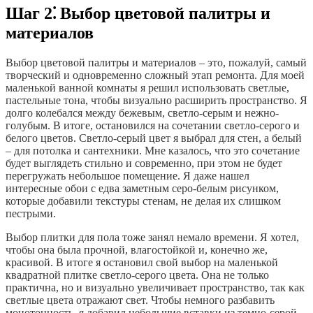
Шаг 2⁚ Выбор цветовой палитры и
материалов
Выбор цветовой палитры и материалов – это, пожалуй, самый
творческий и одновременно сложный этап ремонта. Для моей
маленькой ванной комнаты я решил использовать светлые,
пастельные тона, чтобы визуально расширить пространство. Я
долго колебался между бежевым, светло-серым и нежно-
голубым. В итоге, остановился на сочетании светло-серого и
белого цветов. Светло-серый цвет я выбрал для стен, а белый
– для потолка и сантехники. Мне казалось, что это сочетание
будет выглядеть стильно и современно, при этом не будет
перегружать небольшое помещение. Я даже нашел
интересные обои с едва заметным серо-белым рисунком,
которые добавили текстуры стенам, не делая их слишком
пестрыми.
Выбор плитки для пола тоже занял немало времени. Я хотел,
чтобы она была прочной, влагостойкой и, конечно же,
красивой. В итоге я остановил свой выбор на маленькой
квадратной плитке светло-серого цвета. Она не только
практична, но и визуально увеличивает пространство, так как
светлые цвета отражают свет. Чтобы немного разбавить
монотонность, я добавил небольшие вставки из темно-серой