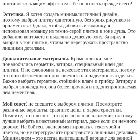
противоскользящим эффектом – безопасность прежде всего!
Эстетика.
Я хотел создать минималистичный дизайн,
поэтому выбрал плитку однотонную, без ярких рисунков и
орнаментов. Однако, чтобы добавить изюминку, я
использовал мозаику из темно-серой плитки в зоне душа. Это
добавило контраста и выделило душевую зону. Затирку я
выбрал в тон плитки, чтобы не перегружать пространство
лишними деталями.
Дополнительные материалы.
Кроме плитки, мне
понадобились герметик, затирка, специальный клей для
плитки. Я не сэкономил на качестве этих материалов, потому
что они обеспечивают долговечность и надежность отделки.
Важно выбрать герметик, стойкий к влаге и грибку. Затирку я
выбрал эпоксидную, она более прочная и водонепроницаемая,
чем цементная.
Мой совет⁚
не спешите с выбором плитки. Посмотрите
различные варианты, сравните цены и характеристики.
Помните, что плитка – это долгосрочное вложение, поэтому
лучше выбрать качественный материал, даже если он немного
дороже. Не бойтесь экспериментировать с текстурой и
цветом, но не перегружайте пространство лишними деталями.
Минимализм – это всегда выигрышный вариант для ванной