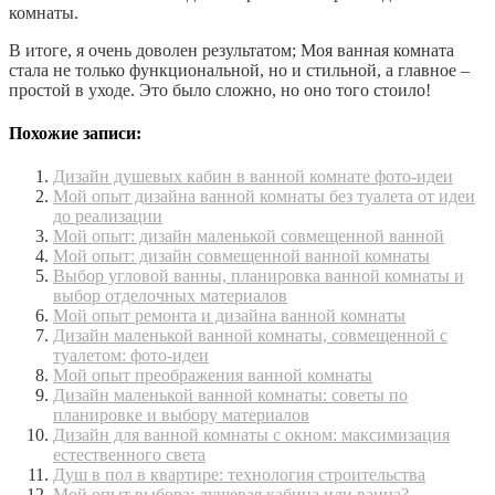
комнаты.
В итоге, я очень доволен результатом; Моя ванная комната
стала не только функциональной, но и стильной, а главное –
простой в уходе. Это было сложно, но оно того стоило!
Похожие записи:
Дизайн душевых кабин в ванной комнате фото-идеи
Мой опыт дизайна ванной комнаты без туалета от идеи
до реализации
Мой опыт: дизайн маленькой совмещенной ванной
Мой опыт: дизайн совмещенной ванной комнаты
Выбор угловой ванны, планировка ванной комнаты и
выбор отделочных материалов
Мой опыт ремонта и дизайна ванной комнаты
Дизайн маленькой ванной комнаты, совмещенной с
туалетом: фото-идеи
Мой опыт преображения ванной комнаты
Дизайн маленькой ванной комнаты: советы по
планировке и выбору материалов
Дизайн для ванной комнаты с окном: максимизация
естественного света
Душ в пол в квартире: технология строительства
Мой опыт выбора: душевая кабина или ванна?