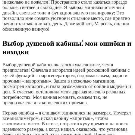
нисколько не пожалел! Пространство стало казаться гораздо
больше, светлее и свободнее. Я выбрал минималистичный
дизайн, светлые тона и функциональную планировку; Это
позволило мне создать уютное и стильное место, где приятно
начинать и заканчивать день. Даже мой кот, Марсель, оценил
обновленную ванную!
Выбор душевой кабины⁚ мои ошибки и
находки
Выбор душевой кабины оказался куда сложнее, чем я
предполагал! Сначала я загорелся идеей роскошной кабины с
кучей функций – парогенератором, гидромассажем, радио и
прочими «наворотами». Зашел в несколько магазинов,
посмотрел каталоги, и глаза разбежались от обилия моделей и
цен. К счастью, остановила меня здравая мысль о реальных
потребностях. Моя ванная комната, скажем так, не
предназначена для королевских приемов.
Первая ошибка – я слишком зациклился на размерах. Измерял
все миллиметром, искал кабину «впритык», чтобы
сэкономить место. В итоге, потратил кучу времени на поиск
идеального размера, а когда нашел, оказалось, что установка
будет крайне сложной из-за коммуникаций. Пришлось