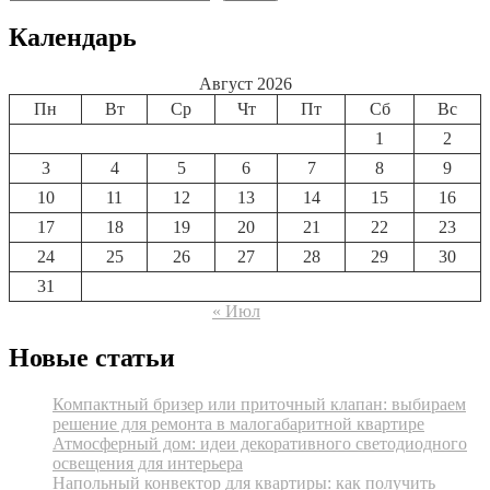
Календарь
Август 2026
Пн
Вт
Ср
Чт
Пт
Сб
Вс
1
2
3
4
5
6
7
8
9
10
11
12
13
14
15
16
17
18
19
20
21
22
23
24
25
26
27
28
29
30
31
« Июл
Новые статьи
Компактный бризер или приточный клапан: выбираем
решение для ремонта в малогабаритной квартире
Атмосферный дом: идеи декоративного светодиодного
освещения для интерьера
Напольный конвектор для квартиры: как получить