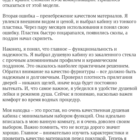
отказаться от этой модели.
Вторая ошибка – пренебрежение качеством материалов. Я
увлекся внешним видом и ценой, и выбрал кабину из тонкого
пластика. Через пару месяцев использования я понял свою
ошибку. Пластик быстро поцарапался, появились сколы, а
поддон начал скрипеть.
Наконец, я понял, что главное – функциональность и
надежность. Я выбрал душевую кабину из закаленного стекла
с прочным алюминиевым профилем и керамическим
поддоном. Это оказалось наиболее практичным решением.
Обратил внимание на качество фурнитуры – все должно быть
надежным и долговечным. Проверил плотность прилегания
дверей – никаких щелей, иначе вода будет постоянно
вытекать. И, что самое важное, я убедился в удобстве душевой
лейки и режимов душа. Сейчас я понимаю, насколько важен
комфорт во время водных процедур.
Моя находка – это простая, но очень качественная душевая
кабина с минимальным набором функций. Она идеально
вписалась в мою ванную комнату, и я очень доволен своим
выбором. Важно помнить, что не всегда дорого значит
хорошо. Главное – внимательно изучить характеристики и
проверить качество материалов перед покупкой. Теперь я