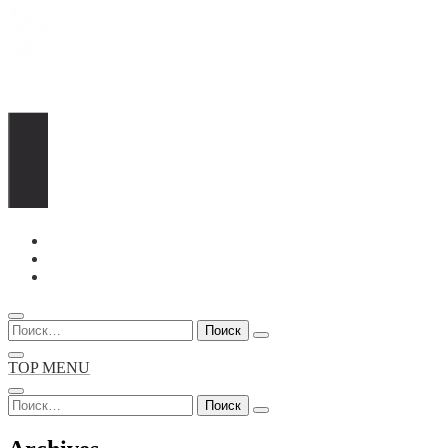
Перейти
к
содержимому
Найти:
TOP MENU
Найти: