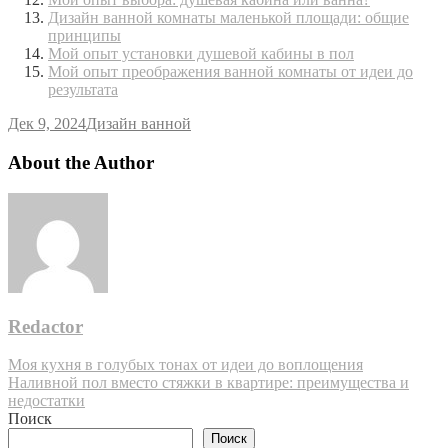
Дизайн ванной комнаты маленькой площади: общие
принципы
Мой опыт установки душевой кабины в пол
Мой опыт преображения ванной комнаты от идеи до
результата
Дек 9, 2024
Дизайн ванной
About the Author
Redactor
Навигация
Моя кухня в голубых тонах от идеи до воплощения
Наливной пол вместо стяжки в квартире: преимущества и
по
недостатки
записям
Поиск
Поиск