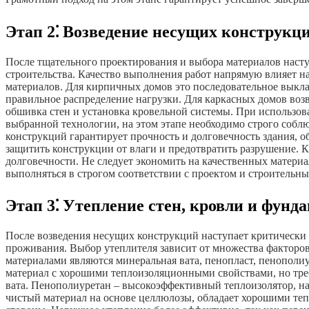
Этап 2⁚ Возведение несущих конструкц
После тщательного проектирования и выбора материалов насту
строительства. Качество выполнения работ напрямую влияет на
материалов. Для кирпичных домов это последовательное выклад
правильное распределение нагрузки. Для каркасных домов возв
обшивка стен и установка кровельной системы. При использо
выбранной технологии, на этом этапе необходимо строго соб
конструкций гарантирует прочность и долговечность здания, о
защитить конструкции от влаги и предотвратить разрушение. 
долговечности. Не следует экономить на качественных матери
выполняться в строгом соответствии с проектом и строительн
Этап 3⁚ Утепление стен, кровли и фунд
После возведения несущих конструкций наступает критически 
проживания. Выбор утеплителя зависит от множества факторов
материалами являются минеральная вата, пенопласт, пенополи
материал с хорошими теплоизоляционными свойствами, но тре
вата. Пенополиуретан – высокоэффективный теплоизолятор, н
чистый материал на основе целлюлозы, обладает хорошими теп