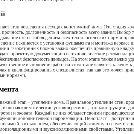
ий
пает этап возведения несущих конструкций дома. Эта стадия явл
 прочность, долговечность и безопасность всего здания; Выбор 
ывание стен с соблюдением всех технологических норм и правил
едение начинается с установки фундамента и монтажа каркаса и
вании газобетонных блоков важно обеспечить правильную кладку
людать проектную документацию и технологические рекомендаци
беспечивая безопасность жильцов. На этом этапе также важно у
Качественное выполнение работ на этом этапе является ключом 
алах и квалифицированных специалистах, так как это может при
ыми нормами.
амента
важный этап – утепление дома. Правильное утепление стен, кро
, включая климатические условия региона, тип конструкции зд
уретан и эковата. Каждый из них обладает своими преимущества
бующий дополнительной пароизоляции. Пенопласт – доступный 
аносимый распылением, обеспечивающий отличную герметизацию 
лоизоляционными и звукоизоляционными свойствами. Утепление 