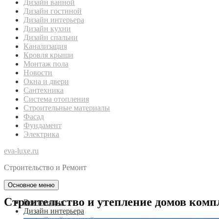
Дизайн ванной
Дизайн гостиной
Дизайн интерьера
Дизайн кухни
Дизайн спальни
Канализация
Кровля крыши
Монтаж пола
Новости
Окна и двери
Сантехника
Система отопления
Строительные материалы
Фасад
Фундамент
Электрика
eva-luxe.ru
Строительство и Ремонт
Основное меню
Строительство и утепление домов комп
Вентиляция
Дизайн интерьера