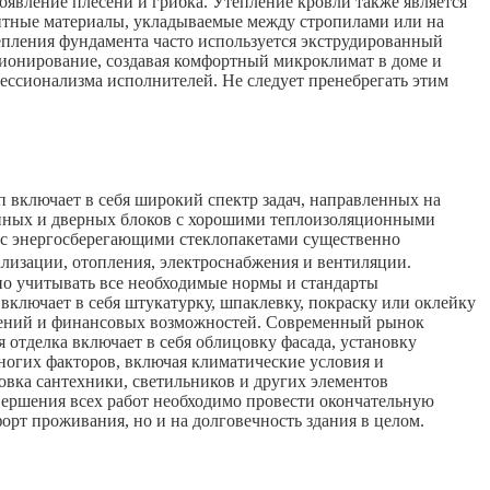
оявление плесени и грибка. Утепление кровли также является
плитные материалы, укладываемые между стропилами или на
епления фундамента часто используется экструдированный
ионирование, создавая комфортный микроклимат в доме и
ессионализма исполнителей. Не следует пренебрегать этим
п включает в себя широкий спектр задач, направленных на
конных и дверных блоков с хорошими теплоизоляционными
 с энергосберегающими стеклопакетами существенно
лизации, отопления, электроснабжения и вентиляции.
но учитывать все необходимые нормы и стандарты
включает в себя штукатурку, шпаклевку, покраску или оклейку
чтений и финансовых возможностей. Современный рынок
 отделка включает в себя облицовку фасада, установку
ногих факторов, включая климатические условия и
овка сантехники, светильников и других элементов
авершения всех работ необходимо провести окончательную
орт проживания, но и на долговечность здания в целом.