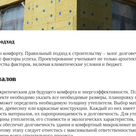
подход
 комфорту. Правильный подход к строительству – залог долгове
е факторы успеха. Проектирование учитывает не только архитек
ства факторов, включая климатические условия и бюджет.
иалов
я критическим для будущего комфорта и энергоэффективности. 
екте необходимо указать все необходимые размеры, планировку 
оможет определить необходимую толщину утеплителя. Выбор мат
он, древесину или каркасные конструкции. Каждый из них имеет
ть материалов, их паропроницаемость и долговечность. Для уте
ины утеплителя, его стоимости и экологических характеристик. 
ы обеспечат долговечность здания и комфортный микроклимат в
 этому этапу следует отнестись с максимальной ответственност
ние всего строительного процесса.