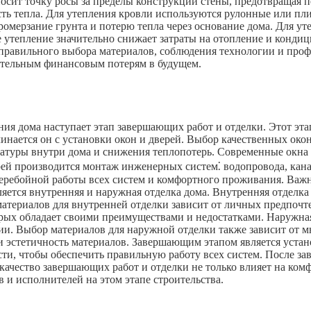
осит точку росы за пределы конструкции стены, предотвращая п
часть тепла. Для утепления кровли используются рулонные или 
омерзание грунта и потерю тепла через основание дома. Для ут
утепление значительно снижает затраты на отопление и кондиц
т правильного выбора материалов, соблюдения технологии и проф
чительным финансовым потерям в будущем.
ия дома наступает этап завершающих работ и отделки. Этот эта
чинается он с установки окон и дверей. Выбор качественных о
атуры внутри дома и снижения теплопотерь. Современные окна
рей производится монтаж инженерных систем⁚ водопровода, кана
перебойной работы всех систем и комфортного проживания. Важ
ется внутренняя и наружная отделка дома. Внутренняя отделка 
 материалов для внутренней отделки зависит от личных предпо
орых обладает своими преимуществами и недостатками. Наружная
и. Выбор материалов для наружной отделки также зависит от м
и эстетичность материалов. Завершающим этапом является устан
сти, чтобы обеспечить правильную работу всех систем. После з
ачество завершающих работ и отделки не только влияет на комф
 и исполнителей на этом этапе строительства.