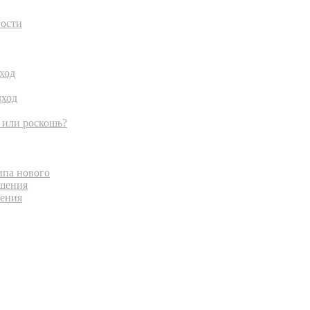
ности
ход
дход
 или роскошь?
ипа нового
ешения
шения