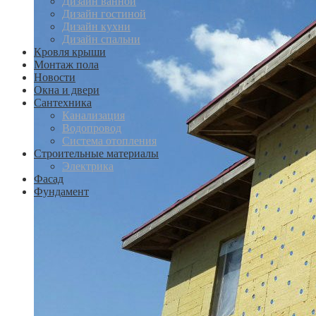
Дизайн ванной
Дизайн гостиной
Дизайн кухни
Дизайн спальни
Кровля крыши
Монтаж пола
Новости
Окна и двери
Сантехника
Канализация
Водопровод
Система отопления
Строительные материалы
Электрика
Фасад
Фундамент