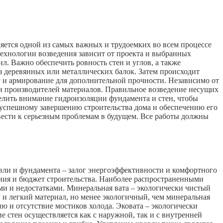
яется одной из самых важных и трудоемких во всем процессе
технологии возведения зависит от проекта и выбранных
. Важно обеспечить ровность стен и углов, а также
з деревянных или металлических балок. Затем происходит
 и армирование для дополнительной прочности. Независимо от
и производителей материалов. Правильное возведение несущих
делить внимание гидроизоляции фундамента и стен, чтобы
к успешному завершению строительства дома и обеспечению его
вести к серьезным проблемам в будущем. Все работы должны
вли и фундамента – залог энергоэффективности и комфортного
ания и бюджет строительства. Наиболее распространенными
ми и недостатками. Минеральная вата – экологически чистый
и легкий материал, но менее экологичный, чем минеральная
и отсутствие мостиков холода. Эковата – экологически
стен осуществляется как с наружной, так и с внутренней