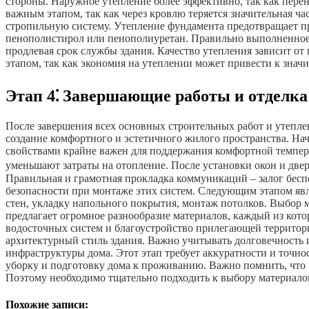
стороны. Наружное утепление более эффективно, так как перен
важным этапом, так как через кровлю теряется значительная 
стропильную систему. Утепление фундамента предотвращает пр
пенополистирол или пенополиуретан. Правильно выполненное 
продлевая срок службы здания. Качество утепления зависит о
этапом, так как экономия на утеплении может привести к зна
Этап 4⁚ Завершающие работы и отделка
После завершения всех основных строительных работ и утеплен
создание комфортного и эстетичного жилого пространства. На
свойствами крайне важен для поддержания комфортной темпер
уменьшают затраты на отопление. После установки окон и две
Правильная и грамотная прокладка коммуникаций – залог бес
безопасности при монтаже этих систем. Следующим этапом явля
стен, укладку напольного покрытия, монтаж потолков. Выбор
предлагает огромное разнообразие материалов, каждый из кот
водосточных систем и благоустройство прилегающей территори
архитектурный стиль здания. Важно учитывать долговечность 
инфраструктуры дома. Этот этап требует аккуратности и точно
уборку и подготовку дома к проживанию. Важно помнить, что к
Поэтому необходимо тщательно подходить к выбору материалов
Похожие записи: