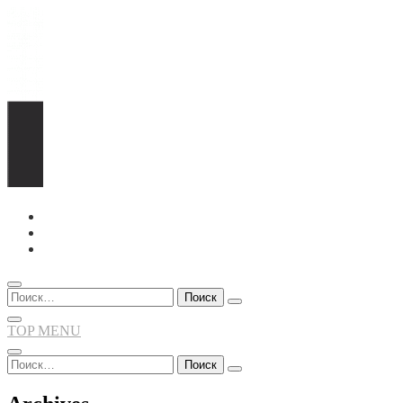
Перейти
к
содержимому
Найти:
TOP MENU
Найти: