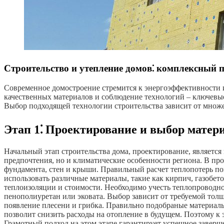
Строительство и утепление домов⁚ комплексный 
Современное домостроение стремится к энергоэффективности и
качественных материалов и соблюдение технологий – ключевы
Выбор подходящей технологии строительства зависит от множе
Этап 1⁚ Проектирование и выбор матер
Начальный этап строительства дома, проектирование, являетс
предпочтения, но и климатические особенности региона. В про
фундамента, стен и крыши. Правильный расчет теплопотерь п
использовать различные материалы, такие как кирпич, газобет
теплоизоляции и стоимости. Необходимо учесть теплопроводнос
пенополиуретан или эковата. Выбор зависит от требуемой толщ
появление плесени и грибка. Правильно подобраные материал
позволит снизить расходы на отопление в будущем. Поэтому к
Грамотный подход на этом этапе гарантирует успешное заверше