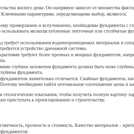
ельства жилого дома. Он напрямую зависит от множества факто
я. Ключевыми параметрами, определяющими выбор, являются⁚
ному промерзанию и вспучиванию, необходимы фундаменты с гл
 использовать мелкозаглубленные ленточные или столбчатые фу
д требует использования водонепроницаемых материалов и спе
требуется устройство дренажной системы.
крытиями требуют более прочных и мощных фундаментов, напр
ты.
мами глубина заложения фундамента должна быть ниже глубины 
 глубины фундамента.
фундаментов значительно отличается. Свайные фундаменты, нап
Поэтому необходимо найти оптимальное соотношение цены и ка
и геологические изыскания, чтобы получить полную картину ха
жно приступать к проектированию и строительству.
овечность, прочность и стоимость. Качество материалов – крит
 фундаментов⁚