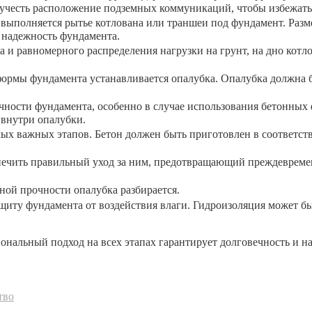
 учесть расположение подземных коммуникаций, чтобы избежать
выполняется рытье котлована или траншеи под фундамент. Разм
а надежность фундамента.
 и равномерного распределения нагрузки на грунт, на дно котл
рмы фундамента устанавливается опалубка. Опалубка должна 
ности фундамента, особенно в случае использования бетонных 
 внутри опалубки.
мых важных этапов. Бетон должен быть приготовлен в соответст
печить правильный уход за ним, предотвращающий преждевремен
ой прочности опалубка разбирается.
ту фундамента от воздействия влаги. Гидроизоляция может бы
ональный подход на всех этапах гарантирует долговечность и н
тво