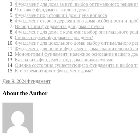
Фундамент для дома за куб: выбор оптимального решени
Что такое фундамент жилого дома?
Фундамент под стоящий дом: цена вопроса
Фундамент старого деревянного дома особенности и про
Выбор типа фундамента для дома с печью
Фундамент для дома с камнями: выбор оптимального ре
Сколько нужен фундамент для дома?
Фундамент для цокольного дома: выбор оптимального р
Фундамент для печи и фундамент дома сравнительный а
Монолитный фундамент: надежное основание вашего до
Как залить фундамент под дом своими руками
Оценка состояния существующего фундамента и выбор т
Кто отремонтирует фундамент дома?
Дек 9, 2024
Фундамент
About the Author