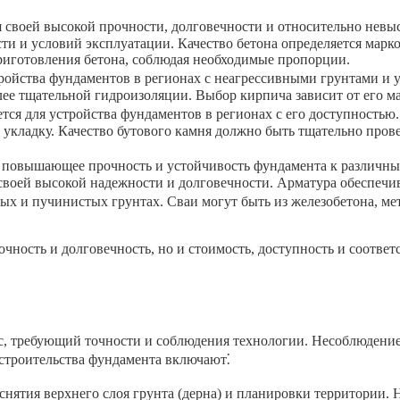
 своей высокой прочности, долговечности и относительно невыс
ти и условий эксплуатации. Качество бетона определяется марко
приготовления бетона, соблюдая необходимые пропорции.
ройства фундаментов в регионах с неагрессивными грунтами 
ее тщательной гидроизоляции. Выбор кирпича зависит от его ма
тся для устройства фундаментов в регионах с его доступность
а укладку. Качество бутового камня должно быть тщательно про
о повышающее прочность и устойчивость фундамента к различн
своей высокой надежности и долговечности. Арматура обеспечив
х и пучинистых грунтах. Сваи могут быть из железобетона, мет
очность и долговечность, но и стоимость, доступность и соотв
, требующий точности и соблюдения технологии. Несоблюдение
 строительства фундамента включают⁚
снятия верхнего слоя грунта (дерна) и планировки территории.