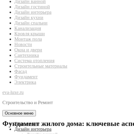
Дизайн ванной
Дизайн гостиной
Дизайн интерьера
Дизайн кухни
Дизайн спальни
Канализация
Кровля крыши
Монтаж пола
Новости
Окна и двери
Сантехника
Система отопления
Строительные материалы
Фасад
Фундамент
Электрика
eva-luxe.ru
Строительство и Ремонт
Основное меню
Фундамент жилого дома: ключевые ас
Вентиляция
Дизайн интерьера