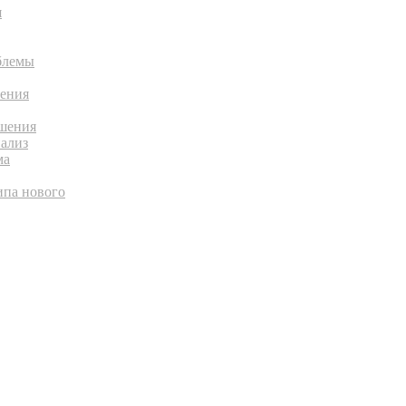
я
блемы
шения
ешения
нализ
ма
ипа нового