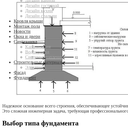
Дизайн ванной
Дизайн гостиной
Дизайн кухни
Дизайн спальни
Кровля крыши
Монтаж пола
Новости
Окна и двери
Сантехника
Канализация
Водопровод
Система отопления
Строительные материалы
Электрика
Фасад
Фундамент
Надежное основание всего строения, обеспечивающее устойчив
Это сложная инженерная задача, требующая профессионального
Выбор типа фундамента