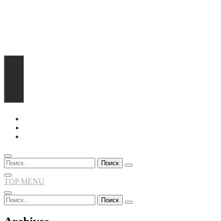
Перейти
к
содержимому
Найти:
TOP MENU
Найти: