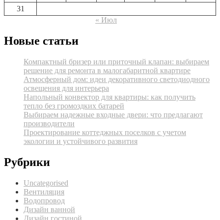
31
« Июл
Новые статьи
Компактный бризер или приточный клапан: выбираем
решение для ремонта в малогабаритной квартире
Атмосферный дом: идеи декоративного светодиодного
освещения для интерьера
Напольный конвектор для квартиры: как получить
тепло без громоздких батарей
Выбираем надежные входные двери: что предлагают
производители
Проектирование коттеджных поселков с учетом
экологии и устойчивого развития
Рубрики
Uncategorised
Вентиляция
Водопровод
Дизайн ванной
Дизайн гостиной