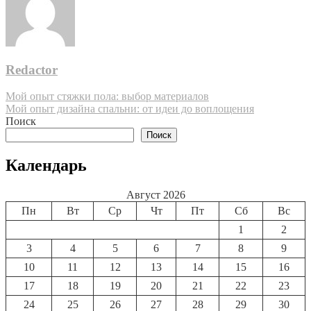
Redactor
Навигация
Мой опыт стяжки пола: выбор материалов
Мой опыт дизайна спальни: от идеи до воплощения
по
Поиск
записям
Поиск
Календарь
Август 2026
Пн
Вт
Ср
Чт
Пт
Сб
Вс
1
2
3
4
5
6
7
8
9
10
11
12
13
14
15
16
17
18
19
20
21
22
23
24
25
26
27
28
29
30