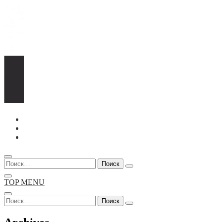
Перейти
к
содержимому
Найти:
TOP MENU
Найти: