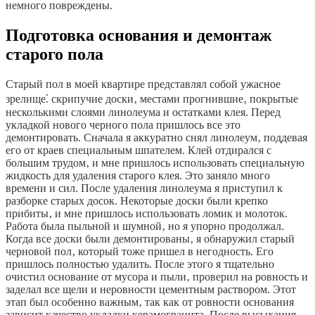
немного повреждены.
Подготовка основания и демонтаж
старого пола
Старый пол в моей квартире представлял собой ужасное
зрелище⁚ скрипучие доски‚ местами прогнившие‚ покрытые
несколькими слоями линолеума и остатками клея. Перед
укладкой нового черного пола пришлось все это
демонтировать. Сначала я аккуратно снял линолеум‚ поддевая
его от краев специальным шпателем. Клей отдирался с
большим трудом‚ и мне пришлось использовать специальную
жидкость для удаления старого клея. Это заняло много
времени и сил. После удаления линолеума я приступил к
разборке старых досок. Некоторые доски были крепко
прибиты‚ и мне пришлось использовать ломик и молоток.
Работа была пыльной и шумной‚ но я упорно продолжал.
Когда все доски были демонтированы‚ я обнаружил старый
черновой пол‚ который тоже пришел в негодность. Его
пришлось полностью удалить. После этого я тщательно
очистил основание от мусора и пыли‚ проверил на ровность и
заделал все щели и неровности цементным раствором. Этот
этап был особенно важным‚ так как от ровности основания
зависит качество укладки керамогранита. После высыхания