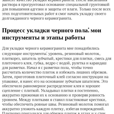
раствора я прогрунтовал основание специальной грунтовкой
для повышения адгезии и защиты от влаги. Только после всех
этих подготовительных работ я смог начать укладку своего
долгожданного черного керамогранита.
Процесс укладки черного пола⁚ мои
инструменты и этапы работы
Для укладки черного керамогранита мне понадобились
следующие инструменты⁚ уровень‚ резиновый молоток‚
плиткорез‚ шпатель зубчатый‚ крестики для плитки‚ смесь для
плиточного клея‚ губка‚ ведро с водой‚ рулетка и карандаш
для разметки. Начал я с разметки пола‚ чтобы точно
рассчитать количество плиток и избежать лишних обрезков.
Затем‚ приготовив плиточный клей согласно инструкции на
упаковке‚ я нанес его на основание зубчатым шпателем. Это
обеспечило равномерное распределение клея и хорошее
сцепление с плиткой. Укладывал плитки я постепенно‚
аккуратно прижимая их к основанию и проверяя ровность
уровнем. Между плитками я ставил пластиковые крестики‚
чтобы обеспечить ровные швы. Резиновый молоток помогал
аккуратно уложить каждую плитку‚ избегая повреждений.
Плиткорез пригодился для обрезки плиток в углах и у стен.