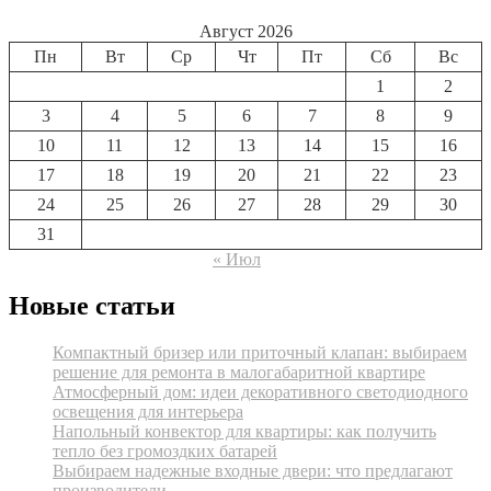
Август 2026
Пн
Вт
Ср
Чт
Пт
Сб
Вс
1
2
3
4
5
6
7
8
9
10
11
12
13
14
15
16
17
18
19
20
21
22
23
24
25
26
27
28
29
30
31
« Июл
Новые статьи
Компактный бризер или приточный клапан: выбираем
решение для ремонта в малогабаритной квартире
Атмосферный дом: идеи декоративного светодиодного
освещения для интерьера
Напольный конвектор для квартиры: как получить
тепло без громоздких батарей
Выбираем надежные входные двери: что предлагают
производители