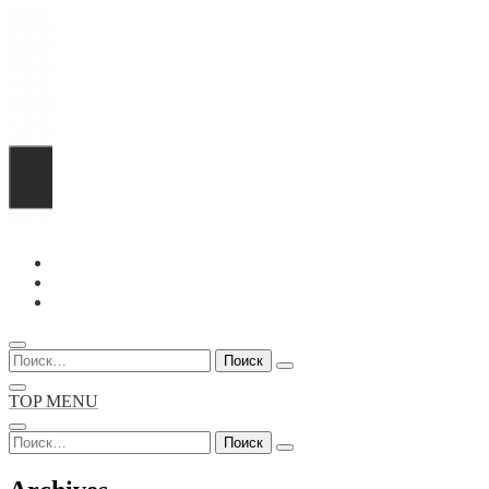
Перейти
к
содержимому
Найти:
TOP MENU
Найти: