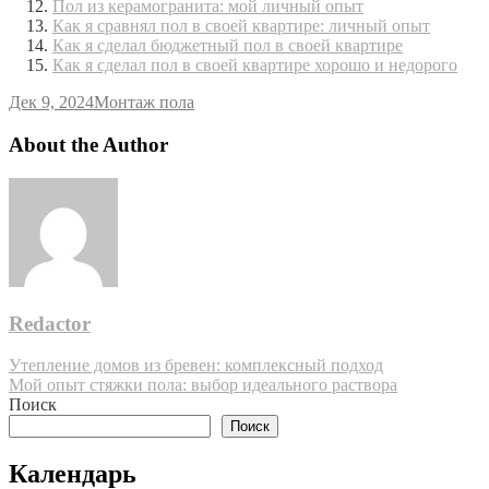
Пол из керамогранита: мой личный опыт
Как я сравнял пол в своей квартире: личный опыт
Как я сделал бюджетный пол в своей квартире
Как я сделал пол в своей квартире хорошо и недорого
Дек 9, 2024
Монтаж пола
About the Author
Redactor
Навигация
Утепление домов из бревен: комплексный подход
Мой опыт стяжки пола: выбор идеального раствора
по
Поиск
записям
Поиск
Календарь