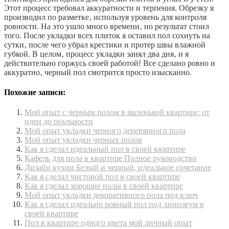
Этот процесс требовал аккуратности и терпения. Обрезку я
производил по разметке‚ используя уровень для контроля
ровности. На это ушло много времени‚ но результат стоил
того. После укладки всех плиток я оставил пол сохнуть на
сутки‚ после чего убрал крестики и протер швы влажной
губкой. В целом‚ процесс укладки занял два дня‚ и я
действительно горжусь своей работой! Все сделано ровно и
аккуратно‚ черный пол смотрится просто изысканно.
Похожие записи:
Мой опыт с черным полом в маленькой квартире: от
идеи до реальности
Мой опыт укладки черного деревянного пола
Мой опыт укладки черных полов
Как я сделал идеальный пол в своей квартире
Кафель для пола в квартире Полное руководство
Дизайн кухни Белый и черный, идеальное сочетание
Как я сделал чистовой пол в своей квартире
Как я сделал хорошие полы в своей квартире
Мой опыт укладки декоративного пола под ключ
Как я сделал идеально ровный пол под линолеум в
своей квартире
Пол в квартире одного цвета мой личный опыт