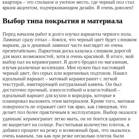
квартира – это стильное и уютное место‚ где черный пол стал
ярким акцентом‚ подчеркивающим дизайн. Я очень доволен!
Выбор типа покрытия и материала
Перед началом работ я долго изучал варианты черного пола.
Ламинат сразу отпал – боялся‚ что черный цвет будет слишком
марким‚ да и дешевый ламинат часто выглядит не очень
презентабельно. Паркетная доска казалась слишком дорогой
для моих возможностей‚ хотя и очень красивой. В итоге‚ мой
выбор пал на керамогранит. Я долго бродил по магазинам‚
изучая различные коллекции. Мне нужен был настоящий
черный цвет‚ без серых или коричневых подтонов. Нашел
идеальный вариант – матовый керамогранит с легкой
текстурой‚ имитирующей натуральный камень. Он был
достаточно прочный‚ износостойкий и влагостойкий –
идеальный вариант для кухни и коридора‚ которые я
планировал выложить этим материалом. Кроме того‚ матовая
поверхность не отражает свет так ярко‚ как глянцевая‚ что
делает пол более практичным в эксплуатации. Выбор оказался
удачным⁚ керамогранит легко мыть‚ он не боится царапин и
не выцветает на солнце. Рассчитывая количество плиток‚ я
добавил процент на резку и возможный брак‚ что оказалось
очень важным‚ так как при резке несколько плиток были