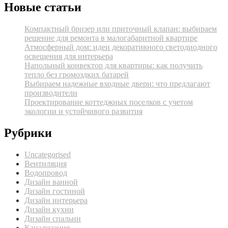
Новые статьи
Компактный бризер или приточный клапан: выбираем
решение для ремонта в малогабаритной квартире
Атмосферный дом: идеи декоративного светодиодного
освещения для интерьера
Напольный конвектор для квартиры: как получить
тепло без громоздких батарей
Выбираем надежные входные двери: что предлагают
производители
Проектирование коттеджных поселков с учетом
экологии и устойчивого развития
Рубрики
Uncategorised
Вентиляция
Водопровод
Дизайн ванной
Дизайн гостиной
Дизайн интерьера
Дизайн кухни
Дизайн спальни
Канализация