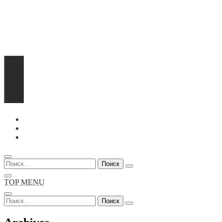
Перейти
к
содержимому
Найти:
TOP MENU
Найти: