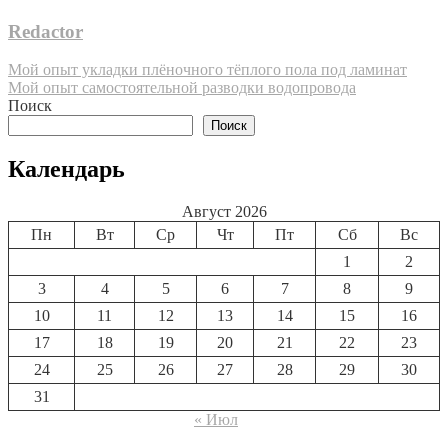
Redactor
Навигация
Мой опыт укладки плёночного тёплого пола под ламинат
Мой опыт самостоятельной разводки водопровода
по
Поиск
записям
Поиск
Календарь
Август 2026
Пн
Вт
Ср
Чт
Пт
Сб
Вс
1
2
3
4
5
6
7
8
9
10
11
12
13
14
15
16
17
18
19
20
21
22
23
24
25
26
27
28
29
30
31
« Июл