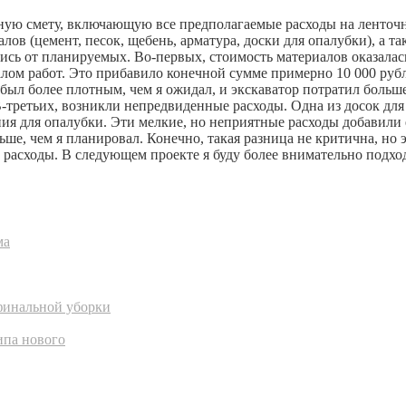
обную смету, включающую все предполагаемые расходы на ленточ
лов (цемент, песок, щебень, арматура, доски для опалубки), а т
лись от планируемых. Во-первых, стоимость материалов оказалас
лом работ. Это прибавило конечной сумме примерно 10 000 рубл
ке был более плотным, чем я ожидал, и экскаватор потратил боль
В-третьих, возникли непредвиденные расходы. Одна из досок дл
я для опалубки. Эти мелкие, но неприятные расходы добавили е
ьше, чем я планировал. Конечно, такая разница не критична, но
расходы. В следующем проекте я буду более внимательно подход
ма
 финальной уборки
ипа нового