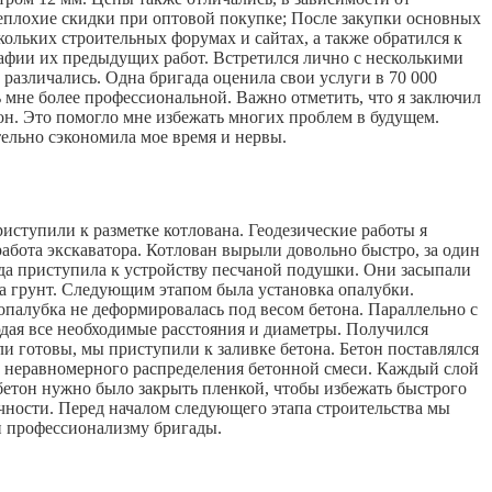
неплохие скидки при оптовой покупке; После закупки основных
кольких строительных форумах и сайтах, а также обратился к
рафии их предыдущих работ. Встретился лично с несколькими
 различались. Одна бригада оценила свои услуги в 70 000
сь мне более профессиональной. Важно отметить, что я заключил
рон. Это помогло мне избежать многих проблем в будущем.
тельно сэкономила мое время и нервы.
риступили к разметке котлована. Геодезические работы я
 работа экскаватора. Котлован вырыли довольно быстро, за один
ада приступила к устройству песчаной подушки. Они засыпали
на грунт. Следующим этапом была установка опалубки.
опалубка не деформировалась под весом бетона. Параллельно с
дая все необходимые расстояния и диаметры. Получился
 готовы, мы приступили к заливке бетона. Бетон поставлялся
 и неравномерного распределения бетонной смеси. Каждый слой
 бетон нужно было закрыть пленкой, чтобы избежать быстрого
чности. Перед началом следующего этапа строительства мы
и профессионализму бригады.