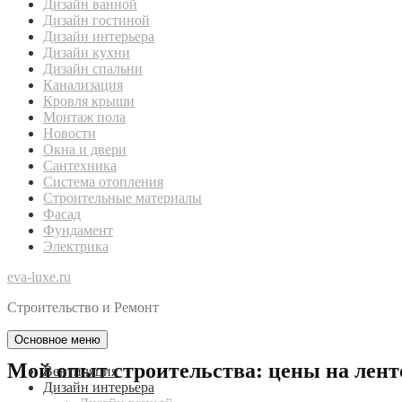
Дизайн ванной
Дизайн гостиной
Дизайн интерьера
Дизайн кухни
Дизайн спальни
Канализация
Кровля крыши
Монтаж пола
Новости
Окна и двери
Сантехника
Система отопления
Строительные материалы
Фасад
Фундамент
Электрика
eva-luxe.ru
Строительство и Ремонт
Основное меню
Мой опыт строительства: цены на лен
Вентиляция
Дизайн интерьера