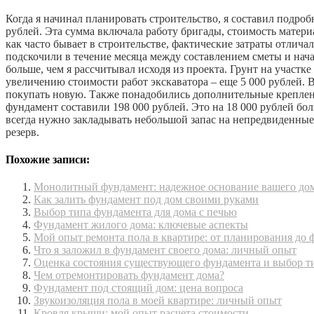
Когда я начинал планировать строительство, я составил подр
рублей. Эта сумма включала работу бригады, стоимость материа
как часто бывает в строительстве, фактические затраты отлича
подскочили в течение месяца между составлением сметы и нача
больше, чем я рассчитывал исходя из проекта. Грунт на участ
увеличению стоимости работ экскаватора – еще 5 000 рублей. 
покупать новую. Также понадобились дополнительные креплени
фундамент составили 198 000 рублей. Это на 18 000 рублей бол
всегда нужно закладывать небольшой запас на непредвиденные 
резерв.
Похожие записи:
Монолитный фундамент: надежное основание вашего до
Как залить фундамент под дом своими руками
Выбор типа фундамента для дома с печью
Фундамент жилого дома: ключевые аспекты
Мой опыт ремонта пола в квартире: от планирования до
Что я заложил в фундамент своего дома: личный опыт
Оценка состояния существующего фундамента и выбор т
Чем отремонтировать фундамент дома?
Фундамент под стоящий дом: цена вопроса
Звукоизоляция пола в моей квартире: личный опыт
Кровля крыши: мой опыт расчета стоимости