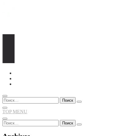
Перейти
к
содержимому
Найти:
TOP MENU
Найти: