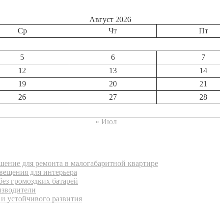
Август 2026
Ср
Чт
Пт
5
6
7
12
13
14
19
20
21
26
27
28
« Июл
ение для ремонта в малогабаритной квартире
вещения для интерьера
без громоздких батарей
изводители
 и устойчивого развития