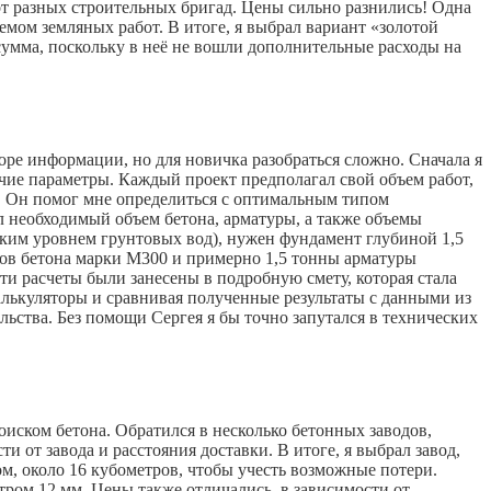
 от разных строительных бригад. Цены сильно разнились! Одна
ъемом земляных работ. В итоге, я выбрал вариант «золотой
сумма, поскольку в неё не вошли дополнительные расходы на
море информации, но для новичка разобраться сложно. Сначала я
очие параметры. Каждый проект предполагал свой объем работ,
ю. Он помог мне определиться с оптимальным типом
ал необходимый объем бетона, арматуры, а также объемы
соким уровнем грунтовых вод), нужен фундамент глубиной 1,5
ров бетона марки М300 и примерно 1,5 тонны арматуры
ти расчеты были занесены в подробную смету, которая стала
алькуляторы и сравнивая полученные результаты с данными из
ьства. Без помощи Сергея я бы точно запутался в технических
поиском бетона. Обратился в несколько бетонных заводов,
и от завода и расстояния доставки. В итоге, я выбрал завод,
ом, около 16 кубометров, чтобы учесть возможные потери.
тром 12 мм. Цены также отличались, в зависимости от