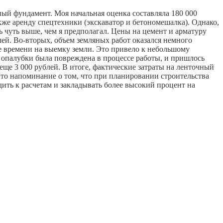
ный фундамент. Моя начальная оценка составляла 180 000
акже аренду спецтехники (экскаватор и бетономешалка). Однако,
ь чуть выше, чем я предполагал. Цены на цемент и арматуру
ей. Во-вторых, объем земляных работ оказался немного
ше времени на выемку земли. Это привело к небольшому
я опалубки была повреждена в процессе работы, и пришлось
ще 3 000 рублей. В итоге, фактические затраты на ленточный
 это напоминание о том, что при планировании строительства
ить к расчетам и закладывать более высокий процент на