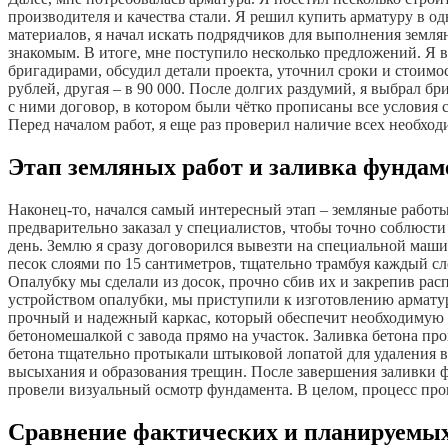
производителя и качества стали. Я решил купить арматуру в 
материалов, я начал искать подрядчиков для выполнения земля
знакомым. В итоге, мне поступило несколько предложений. Я 
бригадирами, обсудил детали проекта, уточнил сроки и стоимо
рублей, другая – в 90 000. После долгих раздумий, я выбрал б
с ними договор, в котором были чётко прописаны все условия 
Перед началом работ, я еще раз проверил наличие всех необхо
Этап земляных работ и заливка фундам
Наконец-то, начался самый интересный этап – земляные работы
предварительно заказал у специалистов, чтобы точно соблюсти 
день. Землю я сразу договорился вывезти на специальной маши
песок слоями по 15 сантиметров, тщательно трамбуя каждый с
Опалубку мы сделали из досок, прочно сбив их и закрепив рас
устройством опалубки, мы приступили к изготовлению арматур
прочный и надежный каркас, который обеспечит необходимую п
бетономешалкой с завода прямо на участок. Заливка бетона пр
бетона тщательно протыкали штыковой лопатой для удаления во
высыхания и образования трещин. После завершения заливки ф
провели визуальный осмотр фундамента. В целом, процесс про
Сравнение фактических и планируемых