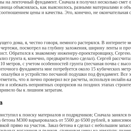
ены на ленточный фундамент. Сначала я получил несколько смет
 Разница объяснялась, как выяснилось, разными материалами и об
соотношением цены и качества. Это, конечно, не окончательная 
щего дома, я, честно говоря, немного растерялся. В интернете 
х чертежи, посмотрел на глубину заложения, ширину ленты и пр
иалист. Обратился к знакомому инженеру-проектировщику, Серге
лиз грунта я, конечно, предварительно сделал). Сергей рассчит
 10 метров, с учетом особенностей грунта (песчаная почва с вы
ленточного фундамента мне потребуется около 15 кубических мет
 опалубки и устройство песчаной подушки под фундамент. Все э
метить, что я лично проверил все расчеты, используя онлайн-к
ти и избежать неприятных сюрпризов на поздних этапах строител
 привело бы к лишним затратам.
в
приступил к поиску материалов и подрядчиков; Сначала занялся 
бетона М300 варьировалась от 5500 до 6500 рублей, в зависимост
кой прямо на участок. Заказ бетона я сделал с небольшим запас
ительных магазинов и рынков, сравнивая цены на арматуру диаме