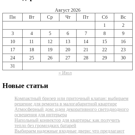
Август 2026
Пн
Вт
Ср
Чт
Пт
Сб
Вс
1
2
3
4
5
6
7
8
9
10
11
12
13
14
15
16
17
18
19
20
21
22
23
24
25
26
27
28
29
30
31
« Июл
Новые статьи
Компактный бризер или приточный клапан: выбираем
решение для ремонта в малогабаритной квартире
Атмосферный дом: идеи декоративного светодиодного
освещения для интерьера
Напольный конвектор для квартиры: как получить
тепло без громоздких батарей
Выбираем надежные входные двери: что предлагают