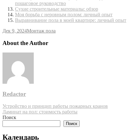
пошаговое руководство
Сухие строительные материалы: обзор
Моя борьба с неровным полом: личный опыт
Выравнивание пола в моей квартире: личный опыт
Дек 9, 2024
Монтаж пола
About the Author
Redactor
Навигация
Устройство и принцип работы пожарных кранов
Ламинат на пол: стоимость работы
по
Поиск
записям
Поиск
Календарь