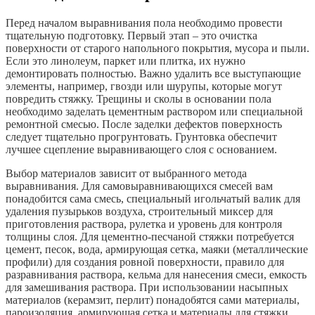
Перед началом выравнивания пола необходимо провести
тщательную подготовку. Первый этап – это очистка
поверхности от старого напольного покрытия, мусора и пыли.
Если это линолеум, паркет или плитка, их нужно
демонтировать полностью. Важно удалить все выступающие
элементы, например, гвозди или шурупы, которые могут
повредить стяжку. Трещины и сколы в основании пола
необходимо заделать цементным раствором или специальной
ремонтной смесью. После заделки дефектов поверхность
следует тщательно прогрунтовать. Грунтовка обеспечит
лучшее сцепление выравнивающего слоя с основанием.
Выбор материалов зависит от выбранного метода
выравнивания. Для самовыравнивающихся смесей вам
понадобится сама смесь, специальный игольчатый валик для
удаления пузырьков воздуха, строительный миксер для
приготовления раствора, рулетка и уровень для контроля
толщины слоя. Для цементно-песчаной стяжки потребуется
цемент, песок, вода, армирующая сетка, маяки (металлические
профили) для создания ровной поверхности, правило для
разравнивания раствора, кельма для нанесения смеси, емкость
для замешивания раствора. При использовании насыпных
материалов (керамзит, перлит) понадобятся сами материалы,
пароизоляция, армирующая сетка и материалы для стяжки