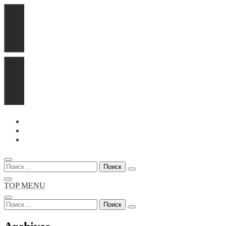
Перейти
к
содержимому
Найти:
TOP MENU
Найти: