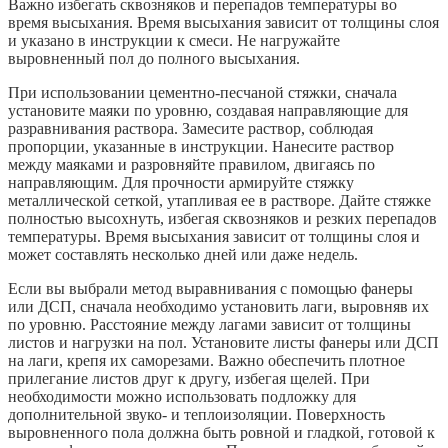
Важно избегать сквозняков и перепадов температуры во
время высыхания. Время высыхания зависит от толщины слоя
и указано в инструкции к смеси. Не нагружайте
выровненный пол до полного высыхания.
При использовании цементно-песчаной стяжки, сначала
установите маяки по уровню, создавая направляющие для
разравнивания раствора. Замесите раствор, соблюдая
пропорции, указанные в инструкции. Нанесите раствор
между маяками и разровняйте правилом, двигаясь по
направляющим. Для прочности армируйте стяжку
металлической сеткой, утапливая ее в растворе. Дайте стяжке
полностью высохнуть, избегая сквозняков и резких перепадов
температуры. Время высыхания зависит от толщины слоя и
может составлять несколько дней или даже недель.
Если вы выбрали метод выравнивания с помощью фанеры
или ДСП, сначала необходимо установить лаги, выровняв их
по уровню. Расстояние между лагами зависит от толщины
листов и нагрузки на пол. Установите листы фанеры или ДСП
на лаги, крепя их саморезами. Важно обеспечить плотное
прилегание листов друг к другу, избегая щелей. При
необходимости можно использовать подложку для
дополнительной звуко- и теплоизоляции. Поверхность
выровненного пола должна быть ровной и гладкой, готовой к