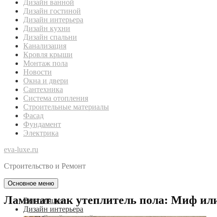
Дизайн ванной
Дизайн гостиной
Дизайн интерьера
Дизайн кухни
Дизайн спальни
Канализация
Кровля крыши
Монтаж пола
Новости
Окна и двери
Сантехника
Система отопления
Строительные материалы
Фасад
Фундамент
Электрика
eva-luxe.ru
Строительство и Ремонт
Основное меню
Ламинат как утеплитель пола: Миф ил
Вентиляция
Дизайн интерьера