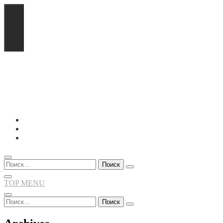
Перейти
к
содержимому
Найти:
TOP MENU
Найти: