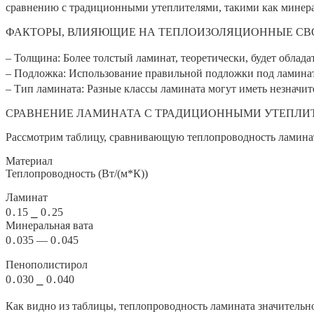
сравнению с традиционными утеплителями, такими как минера
ФАКТОРЫ, ВЛИЯЮЩИЕ НА ТЕПЛОИЗОЛЯЦИОННЫЕ СВ
– Толщина: Более толстый ламинат, теоретически, будет обла
– Подложка: Использование правильной подложки под ламина
– Тип ламината: Разные классы ламината могут иметь незначит
СРАВНЕНИЕ ЛАМИНАТА С ТРАДИЦИОННЫМИ УТЕПЛИ
Рассмотрим таблицу, сравнивающую теплопроводность ламинат
Материал
Теплопроводность (Вт/(м*К))
Ламинат
0․15 ⎯ 0․25
Минеральная вата
0․035 ― 0․045
Пенополистирол
0․030 ⎯ 0․040
Как видно из таблицы, теплопроводность ламината значительн