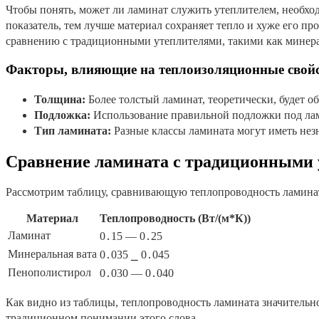
Чтобы понять, может ли ламинат служить утеплителем, необход
показатель, тем лучше материал сохраняет тепло и хуже его пр
сравнению с традиционными утеплителями, такими как минера
Факторы, влияющие на теплоизоляционные свойс
Толщина:
Более толстый ламинат, теоретически, будет 
Подложка:
Использование правильной подложки под ла
Тип ламината:
Разные классы ламината могут иметь незн
Сравнение ламината с традиционными
Рассмотрим таблицу, сравнивающую теплопроводность ламинат
Материал
Теплопроводность (Вт/(м*К))
Ламинат
0․15 ― 0․25
Минеральная вата
0․035 ⎯ 0․045
Пенополистирол
0․030 ― 0․040
Как видно из таблицы, теплопроводность ламината значительн
традиционном понимании этого слова․