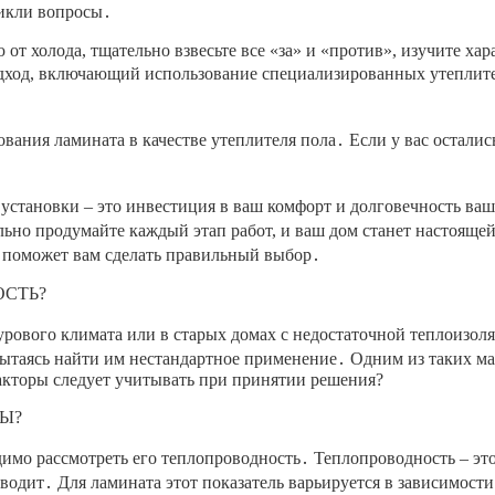
никли вопросы․
от холода, тщательно взвесьте все «за» и «против», изучите ха
ход, включающий использование специализированных утеплител
ования ламината в качестве утеплителя пола․ Если у вас осталис
установки – это инвестиция в ваш комфорт и долговечность ваш
ьно продумайте каждый этап работ, и ваш дом станет настоящей
м поможет вам сделать правильный выбор․
ОСТЬ?
 сурового климата или в старых домах с недостаточной теплоиз
таясь найти им нестандартное применение․ Одним из таких мат
факторы следует учитывать при принятии решения?
Ы?
имо рассмотреть его теплопроводность․ Теплопроводность – это
оводит․ Для ламината этот показатель варьируется в зависимости