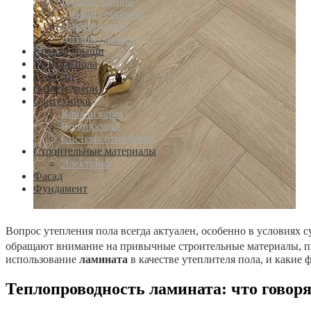
Дизайн ванной
Дизайн гостиной
Дизайн кухни
Дизайн спальни
Кровля крыши
Монтаж пола
Новости
Окна и двери
Сантехника
Канализация
Водопровод
Система отопления
Строительные материалы
Электрика
Фасад
Фундамент
Вопрос утепления пола всегда актуален, особенно в условиях
обращают внимание на привычные строительные материалы, пы
использование
ламината
в качестве утеплителя пола, и какие
Теплопроводность ламината: что говор