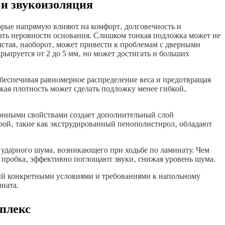
 и звукоизоляция
орые напрямую влияют на комфорт‚ долговечность и
ать неровности основания. Слишком тонкая подложка может не
лстая‚ наоборот‚ может привести к проблемам с дверными
ьируется от 2 до 5 мм‚ но может достигать и больших
беспечивая равномерное распределение веса и предотвращая
кая плотность может сделать подложку менее гибкой‚
онными свойствами создает дополнительный слой
рой‚ такие как экструдированный пенополистирол‚ обладают
ударного шума‚ возникающего при ходьбе по ламинату. Чем
к пробка‚ эффективно поглощают звуки‚ снижая уровень шума.
мый конкретными условиями и требованиями к напольному
ната.
уплекс