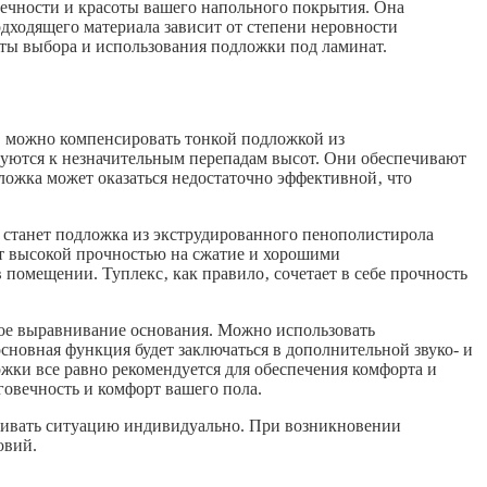
вечности и красоты вашего напольного покрытия. Она
дходящего материала зависит от степени неровности
кты выбора и использования подложки под ламинат.
‚ можно компенсировать тонкой подложкой из
руются к незначительным перепадам высот. Они обеспечивают
ложка может оказаться недостаточно эффективной‚ что
м станет подложка из экструдированного пенополистирола
ет высокой прочностью на сжатие и хорошими
помещении. Туплекс‚ как правило‚ сочетает в себе прочность
ное выравнивание основания. Можно использовать
сновная функция будет заключаться в дополнительной звуко- и
жки все равно рекомендуется для обеспечения комфорта и
говечность и комфорт вашего пола.
енивать ситуацию индивидуально. При возникновении
овий.