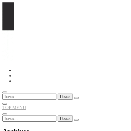
Перейти
к
содержимому
Найти:
TOP MENU
Найти: