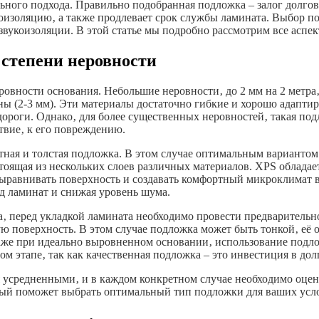
льного подхода. Правильно подобранная подложка – залог долго
оизоляцию‚ а также продлевает срок службы ламината. Выбор по
вукоизоляции. В этой статье мы подробно рассмотрим все аспе
 степени неровности
овности основания. Небольшие неровности‚ до 2 мм на 2 метра
 (2-3 мм). Эти материалы достаточно гибкие и хорошо адапти
ороги. Однако‚ для более существенных неровностей‚ такая под
твие‚ к его повреждению.
лотная и толстая подложка. В этом случае оптимальным варианто
тоящая из нескольких слоев различных материалов. XPS облада
равнивать поверхность и создавать комфортный микроклимат в 
д ламинат и снижая уровень шума.
ра‚ перед укладкой ламината необходимо провести предваритель
 поверхность. В этом случае подложка может быть тонкой‚ её о
даже при идеально выровненном основании‚ использование подло
м этапе‚ так как качественная подложка – это инвестиция в дол
я усредненными‚ и в каждом конкретном случае необходимо оц
рый поможет выбрать оптимальный тип подложки для ваших усл