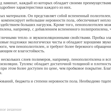
д ламинат‚ каждый из которых обладает своими преимуществами
одробнее характеристики каждого из них.
ных материалов. Он представляет собой вспененный полиэтилен
компенсирует небольшие неровности пола‚ обеспечивает неплох
оздействием больших нагрузок. Кроме того‚ пенополиэтилен мо
лена‚ например‚ с добавлением вспененного полипропилена‚ чт
личными тепло- и звукоизоляционными свойствами. Пробка эла
бковые подложки экологически чисты и обладают хорошими звук
оги‚ чем пенополиэтилен‚ и требуют более бережного обращения
ающим ее влагостойкость.
 нескольких слоев полимеров‚ например‚ пенополиэтилена и вс
изоляции. Туплекс обладает достаточной толщиной и плотность
при этом более доступен по цене‚ чем пробковое покрытие. Благ
ы.
ований‚ бюджета и степени неровности пола. Необходимо тщате
ьное решение