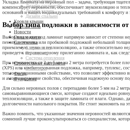
Дизайн ванной
Укладка ламината на неровный пол – задача‚ требующая тщате
Дизайн гостиной
компенсирует неровности‚ обеспечивает звукоизоляцию и тепл
Дизайн кухни
основания и ваших индивидуальных требований к комфорту и з
Дизайн спальни
Кровля крыши
Выбор типа подложки в зависимости от
Монтаж пола
Новости
Окна и двери
Выбор подложки под ламинат напрямую зависит от степени нер
Сантехника
пенополиэтилена или пробковой подложкой небольшой толщины
Канализация
приемлемую звуко- и теплоизоляцию‚ а также относительно нед
Водопровод
приведет к неравномерному прилеганию ламината и‚ как следс
Система отопления
При неровностях от 2 до 5 мм на 2 метра потребуется более п
Строительные материалы
(XPS) или комбинированная подложка‚ например‚ туплекс‚ сос
Электрика
теплоизоляционными свойствами‚ что позволяет эффективно вы
Фасад
и амортизирующие свойства‚ обеспечивая надежную основу по
Фундамент
Для сильно неровных полов с перепадами более 5 мм на 2 мет
самовыравнивающиеся смеси‚ которые создают идеально ровную
теплоизоляции‚ а также в защите ламината от влаги. Однако‚ 
долговечности напольного покрытия. Не стоит экономить на это
Важно помнить‚ что указанные значения неровностей являютс
сомнений лучше проконсультироваться со специалистом‚ кото