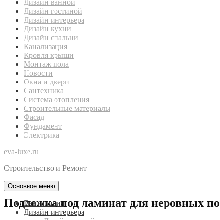
Дизайн ванной
Дизайн гостиной
Дизайн интерьера
Дизайн кухни
Дизайн спальни
Канализация
Кровля крыши
Монтаж пола
Новости
Окна и двери
Сантехника
Система отопления
Строительные материалы
Фасад
Фундамент
Электрика
eva-luxe.ru
Строительство и Ремонт
Основное меню
Подложка под ламинат для неровных по
Вентиляция
Дизайн интерьера