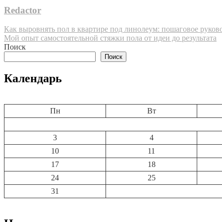
Redactor
Навигация
Как выровнять пол в квартире под линолеум: пошаговое руков
Мой опыт самостоятельной стяжки пола от идеи до результата
по
Поиск
записям
Поиск
Календарь
Пн
Вт
3
4
10
11
17
18
24
25
31