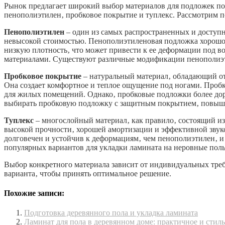
Рынок предлагает широкий выбор материалов для подложек по
пенополиэтилен‚ пробковое покрытие и туплекс. Рассмотрим п
Пенополиэтилен
– один из самых распространенных и доступ
невысокой стоимостью. Пенополиэтиленовая подложка хорошо 
низкую плотность‚ что может привести к ее деформации под в
материалами. Существуют различные модификации пенополиэти
Пробковое покрытие
– натуральный материал‚ обладающий от
Она создает комфортное и теплое ощущение под ногами. Про
для жилых помещений. Однако‚ пробковые подложки более дор
выбирать пробковую подложку с защитным покрытием‚ повыш
Туплекс
– многослойный материал‚ как правило‚ состоящий из
высокой прочности‚ хорошей амортизации и эффективной звуко
долговечен и устойчив к деформациям‚ чем пенополиэтилен‚ и 
популярных вариантов для укладки ламината на неровные пол
Выбор конкретного материала зависит от индивидуальных треб
варианта‚ чтобы принять оптимальное решение.
Похожие записи:
Подготовка деревянного пола и укладка ламината
Ламинат для пола в деревянном доме: практичное и стил