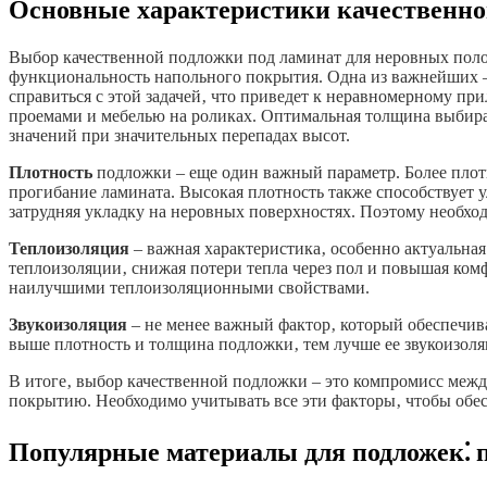
Основные характеристики качественной
Выбор качественной подложки под ламинат для неровных поло
функциональность напольного покрытия. Одна из важнейших
справиться с этой задачей‚ что приведет к неравномерному п
проемами и мебелью на роликах. Оптимальная толщина выбирает
значений при значительных перепадах высот.
Плотность
подложки – еще один важный параметр. Более плот
прогибание ламината. Высокая плотность также способствует 
затрудняя укладку на неровных поверхностях. Поэтому необхо
Теплоизоляция
– важная характеристика‚ особенно актуальн
теплоизоляции‚ снижая потери тепла через пол и повышая ком
наилучшими теплоизоляционными свойствами.
Звукоизоляция
– не менее важный фактор‚ который обеспечив
выше плотность и толщина подложки‚ тем лучше ее звукоизоля
В итоге‚ выбор качественной подложки – это компромисс меж
покрытию. Необходимо учитывать все эти факторы‚ чтобы обес
Популярные материалы для подложек⁚ п