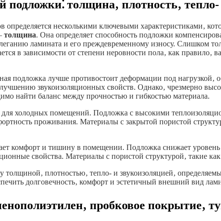
 подложки⁚ толщина‚ плотность‚ тепло-
в определяется несколькими ключевыми характеристиками‚ кот
 –
толщина
. Она определяет способность подложки компенсиров
рилеганию ламината и его преждевременному износу. Слишком то
ся в зависимости от степени неровности пола‚ как правило‚ вар
ная подложка лучше противостоит деформации под нагрузкой‚ о
улучшению звукоизоляционных свойств. Однако‚ чрезмерно высо
димо найти баланс между прочностью и гибкостью материала.
ая для холодных помещений. Подложка с высокими теплоизоляци
фортность проживания. Материалы с закрытой пористой структу
ает комфорт и тишину в помещении. Подложка снижает уровень 
ционные свойства. Материалы с пористой структурой‚ такие ка
ду толщиной‚ плотностью‚ тепло- и звукоизоляцией‚ определяе
печить долговечность‚ комфорт и эстетичный внешний вид лами
енополиэтилен‚ пробковое покрытие‚ т