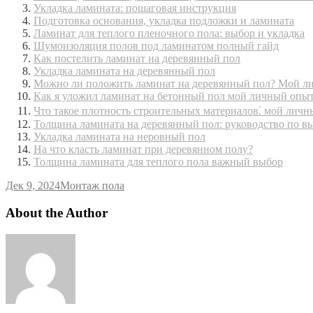
Укладка ламината: пошаговая инструкция
Подготовка основания, укладка подложки и ламината
Ламинат для теплого пленочного пола: выбор и укладка
Шумоизоляция полов под ламинатом полный гайд
Как постелить ламинат на деревянный пол
Укладка ламината на деревянный пол
Можно ли положить ламинат на деревянный пол? Мой л
Как я уложил ламинат на бетонный пол мой личный опы
Что такое плотность строительных материалов⁚ мой лич
Толщина ламината на деревянный пол: руководство по в
Укладка ламината на неровный пол
На что класть ламинат при деревянном полу?
Толщина ламината для теплого пола важный выбор
Дек 9, 2024
Монтаж пола
About the Author