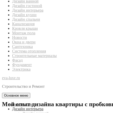
Дизайн ванной
Дизайн гостиной
Дизайн интерьера
Дизайн кухни
Дизайн спальни
Канализация
Кровля крыши
Монтаж пола
Новости
Окна и двери
Сантехника
Система отопления
Строительные материалы
Фасад
Фундамент
Электрика
eva-luxe.ru
Строительство и Ремонт
Основное меню
Мой опыт дизайна квартиры с пробковы
Вентиляция
Дизайн интерьера