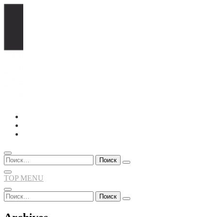
Перейти
к
содержимому
Найти:
TOP MENU
Найти: