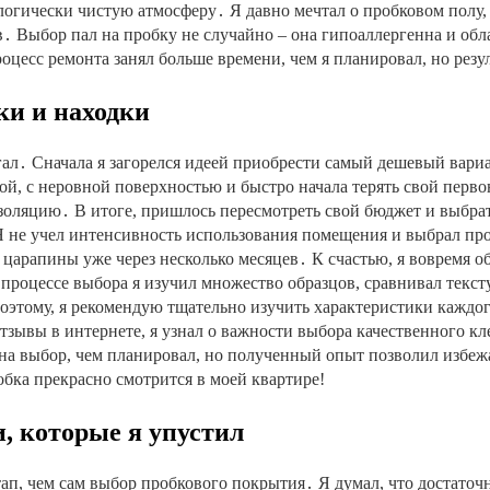
ологически чистую атмосферу․ Я давно мечтал о пробковом полу,
в․ Выбор пал на пробку не случайно – она гипоаллергенна и о
оцесс ремонта занял больше времени, чем я планировал, но резу
ки и находки
ал․ Сначала я загорелся идеей приобрести самый дешевый вариан
ой, с неровной поверхностью и быстро начала терять свой перв
изоляцию․ В итоге, пришлось пересмотреть свой бюджет и выбра
Я не учел интенсивность использования помещения и выбрал про
 царапины уже через несколько месяцев․ К счастью, я вовремя о
процессе выбора я изучил множество образцов, сравнивал тексту
оэтому, я рекомендую тщательно изучить характеристики каждог
тзывы в интернете, я узнал о важности выбора качественного кл
 на выбор, чем планировал, но полученный опыт позволил избеж
бка прекрасно смотрится в моей квартире!
и, которые я упустил
этап, чем сам выбор пробкового покрытия․ Я думал, что достато