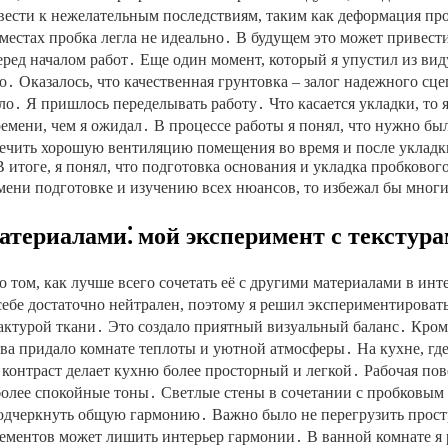
вести к нежелательным последствиям, таким как деформация пр
х местах пробка легла не идеально․ В будущем это может привес
ед началом работ․ Еще один момент, который я упустил из виду
но․ Оказалось, что качественная грунтовка – залог надежного с
ло․ Я пришлось переделывать работу․ Что касается укладки, то 
ремени, чем я ожидал․ В процессе работы я понял, что нужно бы
чить хорошую вентиляцию помещения во время и после укладки
В итоге, я понял, что подготовка основания и укладка пробковог
мени подготовке и изучению всех нюансов, то избежал бы мног
атериалами⁚ мой эксперимент с текстур
 том, как лучше всего сочетать её с другими материалами в инт
себе достаточно нейтрален, поэтому я решил экспериментировать
фактурой ткани․ Это создало приятный визуальный баланс․ Кром
ева придало комнате теплоты и уютной атмосферы․ На кухне, гд
контраст делает кухню более просторный и легкой․ Рабочая пов
более спокойные тоны․ Светлые стены в сочетании с пробковым 
одчеркнуть общую гармонию․ Важно было не перегрузить простр
ементов может лишить интерьер гармонии․ В ванной комнате я 