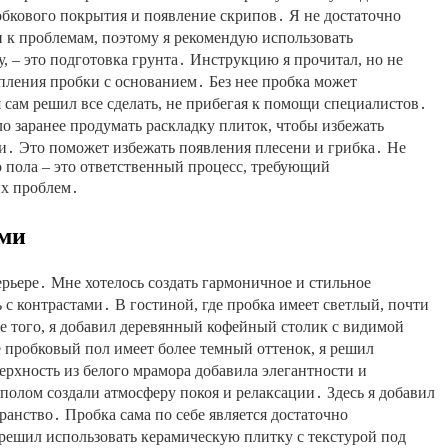
обкового покрытия и появление скрипов․ Я не достаточно
ти к проблемам, поэтому я рекомендую использовать
, – это подготовка грунта․ Инструкцию я прочитал, но не
цепления пробки с основанием․ Без нее пробка может
я сам решил все сделать, не прибегая к помощи специалистов․
ло заранее продумать раскладку плиток, чтобы избежать
․ Это поможет избежать появления плесени и грибка․ Не
о пола – это ответственный процесс, требующий
их проблем․
ами
ерьере․ Мне хотелось создать гармоничное и стильное
 с контрастами․ В гостиной, где пробка имеет светлый, почти
е того, я добавил деревянный кофейный столик с видимой
е пробковый пол имеет более темный оттенок, я решил
ерхность из белого мрамора добавила элегантности и
полом создали атмосферу покоя и релаксации․ Здесь я добавил
анство․ Пробка сама по себе является достаточно
решил использовать керамическую плитку с текстурой под