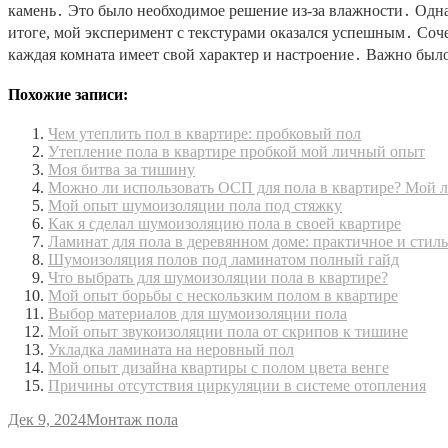
камень․ Это было необходимое решение из-за влажности․ Однак
итоге, мой эксперимент с текстурами оказался успешным․ Соч
каждая комната имеет свой характер и настроение․ Важно было
Похожие записи:
Чем утеплить пол в квартире: пробковый пол
Утепление пола в квартире пробкой мой личный опыт
Моя битва за тишину
Можно ли использовать ОСП для пола в квартире? Мой 
Мой опыт шумоизоляции пола под стяжку
Как я сделал шумоизоляцию пола в своей квартире
Ламинат для пола в деревянном доме: практичное и стил
Шумоизоляция полов под ламинатом полный гайд
Что выбрать для шумоизоляции пола в квартире?
Мой опыт борьбы с нескользким полом в квартире
Выбор материалов для шумоизоляции пола
Мой опыт звукоизоляции пола от скрипов к тишине
Укладка ламината на неровный пол
Мой опыт дизайна квартиры с полом цвета венге
Причины отсутствия циркуляции в системе отопления
Дек 9, 2024
Монтаж пола