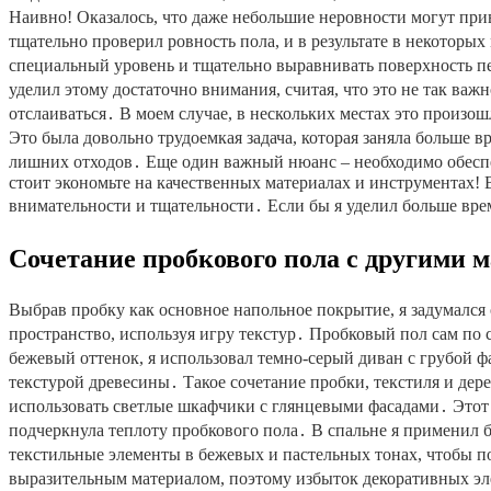
Наивно! Оказалось, что даже небольшие неровности могут при
тщательно проверил ровность пола, и в результате в некоторы
специальный уровень и тщательно выравнивать поверхность пер
уделил этому достаточно внимания, считая, что это не так важ
отслаиваться․ В моем случае, в нескольких местах это произош
Это была довольно трудоемкая задача, которая заняла больше в
лишних отходов․ Еще один важный нюанс – необходимо обеспе
стоит экономьте на качественных материалах и инструментах! 
внимательности и тщательности․ Если бы я уделил больше вре
Сочетание пробкового пола с другими м
Выбрав пробку как основное напольное покрытие, я задумался о
пространство, используя игру текстур․ Пробковый пол сам по 
бежевый оттенок, я использовал темно-серый диван с грубой 
текстурой древесины․ Такое сочетание пробки, текстиля и дер
использовать светлые шкафчики с глянцевыми фасадами․ Этот 
подчеркнула теплоту пробкового пола․ В спальне я применил 
текстильные элементы в бежевых и пастельных тонах, чтобы п
выразительным материалом, поэтому избыток декоративных эл