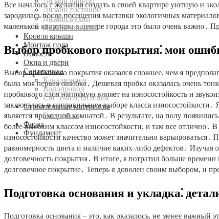
Дизайн ванной
Все началось с желания создать в своей квартире уютную и эк
Дизайн гостиной
зародилась после посещения выставки экологичных материало
Дизайн кухни
маленькой квартиры в центре города это было очень важно․ Пр
Дизайн спальни
Кровля крыши
Монтаж пола
Выбор пробкового покрытия⁚ мои ошиб
Новости
Окна и двери
Сантехника
Выбор пробкового покрытия оказался сложнее, чем я предполаг
Канализация
была моя первая ошибка․ Дешевая пробка оказалась очень тонк
Водопровод
пробкового слоя напрямую влияет на износостойкость и звуко
Система отопления
заключалась в неправильном выборе класса износостойкости․ 
Строительные материалы
Электрика
является проходной комнатой․ В результате, на полу появились
Фасад
более высоким классом износостойкости, и там все отлично․ В 
Фундамент
износостойкости качество может значительно варьироваться․ П
равномерность цвета и наличие каких-либо дефектов․ Изучая о
долговечность покрытия․ В итоге, я потратил больше времени
долговечное покрытие․ Теперь я доволен своим выбором, и про
Подготовка основания и укладка⁚ детал
Подготовка основания – это, как оказалось, не менее важный 