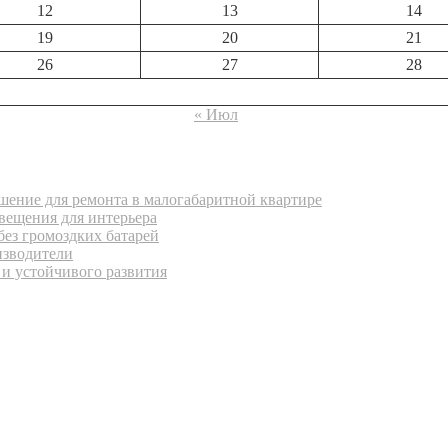
12
13
14
19
20
21
26
27
28
« Июл
ение для ремонта в малогабаритной квартире
вещения для интерьера
без громоздких батарей
изводители
 и устойчивого развития