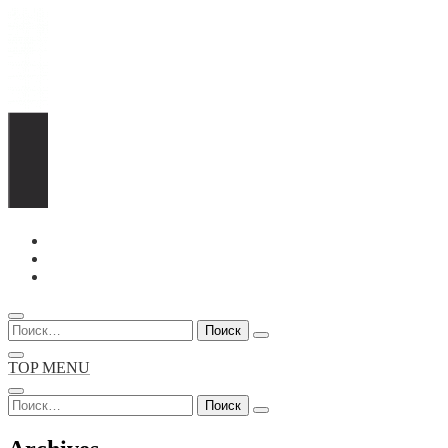
Перейти
к
содержимому
Найти:
TOP MENU
Найти: