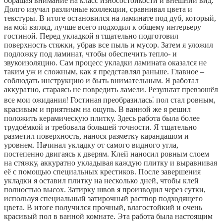
обращая внимание на класс износостойкости и внешний вид.
Долго изучал различные коллекции, сравнивал цвета и
текстуры. В итоге остановился на ламинате под дуб, который,
на мой взгляд, лучше всего подходил к общему интерьеру
гостиной. Перед укладкой я тщательно подготовил
поверхность стяжки, убрав все пыль и мусор. Затем я уложил
подложку под ламинат, чтобы обеспечить тепло- и
звукоизоляцию. Сам процесс укладки ламината оказался не
таким уж и сложным, как я представлял раньше. Главное –
соблюдать инструкцию и быть внимательным. Я работал
аккуратно, стараясь не повредить ламели. Результат превзошёл
все мои ожидания! Гостиная преобразилась⁚ пол стал ровным,
красивым и приятным на ощупь. В ванной же я решил
положить керамическую плитку. Здесь работа была более
трудоёмкой и требовала большей точности. Я тщательно
разметил поверхность, нанося разметку карандашом и
уровнем. Начинал укладку от самого видного угла,
постепенно двигаясь к дверям. Клей наносил ровным слоем
на стяжку, аккуратно укладывая каждую плитку и выравнивая
её с помощью специальных крестиков. После завершения
укладки я оставил плитку на несколько дней, чтобы клей
полностью высох. Затирку швов я производил через сутки,
используя специальный затирочный раствор подходящего
цвета. В итоге получился прочный, влагостойкий и очень
красивый пол в ванной комнате. Эта работа была настоящим