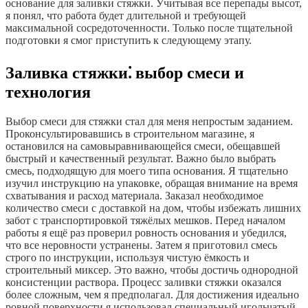
основание для заливки стяжки. Учитывая все перепады высот,
я понял, что работа будет длительной и требующей
максимальной сосредоточенности. Только после тщательной
подготовки я смог приступить к следующему этапу.
Заливка стяжки⁚ выбор смеси и
технология
Выбор смеси для стяжки стал для меня непростым заданием.
Проконсультировавшись в строительном магазине, я
остановился на самовыравнивающейся смеси, обещавшей
быстрый и качественный результат. Важно было выбрать
смесь, подходящую для моего типа основания. Я тщательно
изучил инструкцию на упаковке, обращая внимание на время
схватывания и расход материала. Заказал необходимое
количество смеси с доставкой на дом, чтобы избежать лишних
забот с транспортировкой тяжёлых мешков. Перед началом
работы я ещё раз проверил ровность основания и убедился,
что все неровности устранены. Затем я приготовил смесь
строго по инструкции, используя чистую ёмкость и
строительный миксер. Это важно, чтобы достичь однородной
консистенции раствора. Процесс заливки стяжки оказался
более сложным, чем я предполагал. Для достижения идеально
ровной поверхности я использовал специальный игольчатый