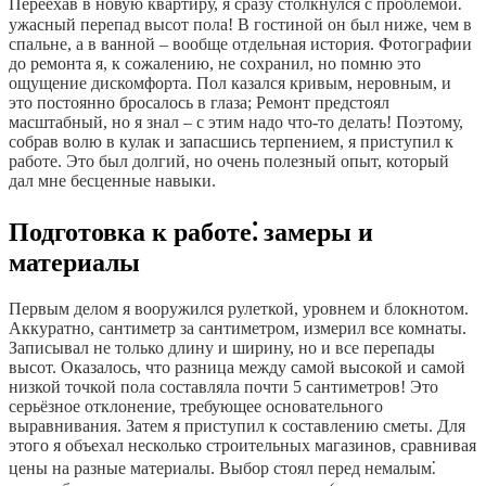
Переехав в новую квартиру, я сразу столкнулся с проблемой⁚
ужасный перепад высот пола! В гостиной он был ниже, чем в
спальне, а в ванной – вообще отдельная история. Фотографии
до ремонта я, к сожалению, не сохранил, но помню это
ощущение дискомфорта. Пол казался кривым, неровным, и
это постоянно бросалось в глаза; Ремонт предстоял
масштабный, но я знал – с этим надо что-то делать! Поэтому,
собрав волю в кулак и запасшись терпением, я приступил к
работе. Это был долгий, но очень полезный опыт, который
дал мне бесценные навыки.
Подготовка к работе⁚ замеры и
материалы
Первым делом я вооружился рулеткой, уровнем и блокнотом.
Аккуратно, сантиметр за сантиметром, измерил все комнаты.
Записывал не только длину и ширину, но и все перепады
высот. Оказалось, что разница между самой высокой и самой
низкой точкой пола составляла почти 5 сантиметров! Это
серьёзное отклонение, требующее основательного
выравнивания. Затем я приступил к составлению сметы. Для
этого я объехал несколько строительных магазинов, сравнивая
цены на разные материалы. Выбор стоял перед немалым⁚