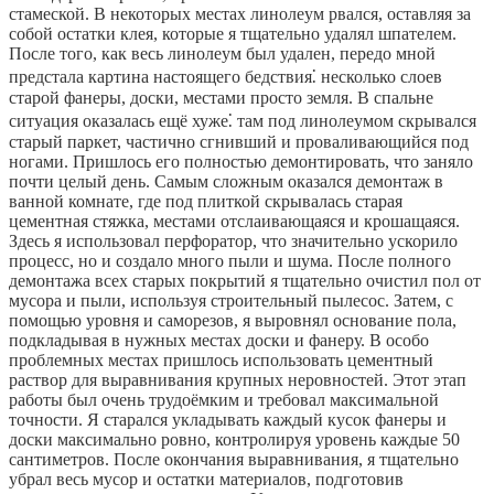
стамеской. В некоторых местах линолеум рвался, оставляя за
собой остатки клея, которые я тщательно удалял шпателем.
После того, как весь линолеум был удален, передо мной
предстала картина настоящего бедствия⁚ несколько слоев
старой фанеры, доски, местами просто земля. В спальне
ситуация оказалась ещё хуже⁚ там под линолеумом скрывался
старый паркет, частично сгнивший и проваливающийся под
ногами. Пришлось его полностью демонтировать, что заняло
почти целый день. Самым сложным оказался демонтаж в
ванной комнате, где под плиткой скрывалась старая
цементная стяжка, местами отслаивающаяся и крошащаяся.
Здесь я использовал перфоратор, что значительно ускорило
процесс, но и создало много пыли и шума. После полного
демонтажа всех старых покрытий я тщательно очистил пол от
мусора и пыли, используя строительный пылесос. Затем, с
помощью уровня и саморезов, я выровнял основание пола,
подкладывая в нужных местах доски и фанеру. В особо
проблемных местах пришлось использовать цементный
раствор для выравнивания крупных неровностей. Этот этап
работы был очень трудоёмким и требовал максимальной
точности. Я старался укладывать каждый кусок фанеры и
доски максимально ровно, контролируя уровень каждые 50
сантиметров. После окончания выравнивания, я тщательно
убрал весь мусор и остатки материалов, подготовив