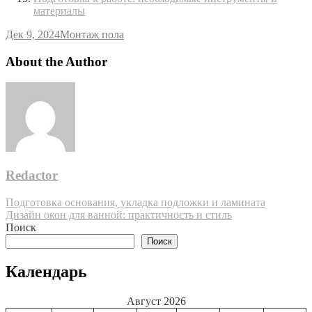
материалы
Дек 9, 2024
Монтаж пола
About the Author
Redactor
Навигация
Подготовка основания, укладка подложки и ламината
Дизайн окон для ванной: практичность и стиль
по
Поиск
записям
Поиск
Календарь
Август 2026