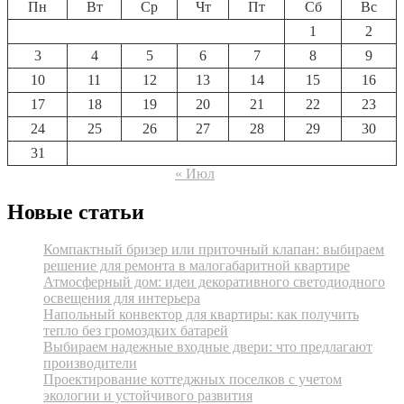
Пн
Вт
Ср
Чт
Пт
Сб
Вс
1
2
3
4
5
6
7
8
9
10
11
12
13
14
15
16
17
18
19
20
21
22
23
24
25
26
27
28
29
30
31
« Июл
Новые статьи
Компактный бризер или приточный клапан: выбираем
решение для ремонта в малогабаритной квартире
Атмосферный дом: идеи декоративного светодиодного
освещения для интерьера
Напольный конвектор для квартиры: как получить
тепло без громоздких батарей
Выбираем надежные входные двери: что предлагают
производители
Проектирование коттеджных поселков с учетом
экологии и устойчивого развития