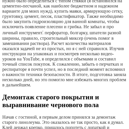
нужно было определиться с типом стяжки (я остановился на
цементно-песчаной, как наиболее бюджетном и надежном
варианте для моих нужд), купить маяки, армирующую сетку,
грунтовку, цемент, песок, пластификатор. Также необходимо
было закупить гидроизоляцию для ванной комнаты, чтобы
исключить появление плесени и грибка. Не забыл и про
личный инструмент⁚ перфоратор, болгарку, шпатели разной
ширины, правило, строительный миксер (очень помог в
замешивании раствора). Расчет количества материалов
оказался задачей не из простых, но я с ней справился. Изучив
инструкции на упаковках и посмотрев несколько видео-
уроков на YouTube, я определился с объемами и составил
точный список покупок. К сожалению, забыть о перчатках и
респираторе я почти успел, но в последний момент вспомнил
о важности техники безопасности. В итоге, подготовка заняла
несколько дней, но это помогло мне избежать многих проблем
в дальнейшем.
Демонтаж старого покрытия и
выравнивание чернового пола
Начав с гостиной, я первым делом принялся за демонтаж
старого линолеума. Это оказалось не так просто, как я думал.
Клей держал крепко, пришлось попотеть с лопаткой и