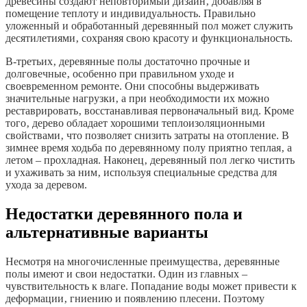
древесины создают неповторимый дизайн‚ добавляя в
помещение теплоту и индивидуальность. Правильно
уложенный и обработанный деревянный пол может служить
десятилетиями‚ сохраняя свою красоту и функциональность.
В-третьих‚ деревянные полы достаточно прочные и
долговечные‚ особенно при правильном уходе и
своевременном ремонте. Они способны выдерживать
значительные нагрузки‚ а при необходимости их можно
реставрировать‚ восстанавливая первоначальный вид. Кроме
того‚ дерево обладает хорошими теплоизоляционными
свойствами‚ что позволяет снизить затраты на отопление. В
зимнее время ходьба по деревянному полу приятно теплая‚ а
летом – прохладная. Наконец‚ деревянный пол легко чистить
и ухаживать за ним‚ используя специальные средства для
ухода за деревом.
Недостатки деревянного пола и
альтернативные варианты
Несмотря на многочисленные преимущества‚ деревянные
полы имеют и свои недостатки. Один из главных –
чувствительность к влаге. Попадание воды может привести к
деформации‚ гниению и появлению плесени. Поэтому