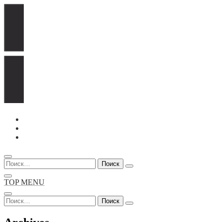
Перейти
к
содержимому
Найти:
TOP MENU
Найти: