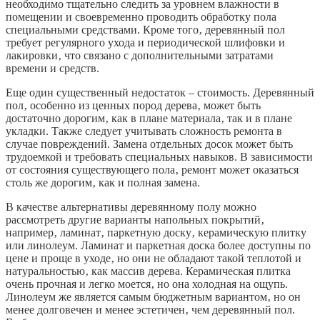
необходимо тщательно следить за уровнем влажности в
помещении и своевременно проводить обработку пола
специальными средствами. Кроме того‚ деревянный пол
требует регулярного ухода и периодической шлифовки и
лакировки‚ что связано с дополнительными затратами
времени и средств.
Еще один существенный недостаток – стоимость. Деревянный
пол‚ особенно из ценных пород дерева‚ может быть
достаточно дорогим‚ как в плане материала‚ так и в плане
укладки. Также следует учитывать сложность ремонта в
случае повреждений. Замена отдельных досок может быть
трудоемкой и требовать специальных навыков. В зависимости
от состояния существующего пола‚ ремонт может оказаться
столь же дорогим‚ как и полная замена.
В качестве альтернативы деревянному полу можно
рассмотреть другие варианты напольных покрытий‚
например‚ ламинат‚ паркетную доску‚ керамическую плитку
или линолеум. Ламинат и паркетная доска более доступны по
цене и проще в уходе‚ но они не обладают такой теплотой и
натуральностью‚ как массив дерева. Керамическая плитка
очень прочная и легко моется‚ но она холодная на ощупь.
Линолеум же является самым бюджетным вариантом‚ но он
менее долговечен и менее эстетичен‚ чем деревянный пол.