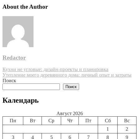
About the Author
Redactor
Навигация
Кухни не угловые: дизайн-проекты и планировка
Утепление моего деревянного дома: личный опыт и затраты
по
Поиск
записям
Поиск
Календарь
Август 2026
Пн
Вт
Ср
Чт
Пт
Сб
Вс
1
2
3
4
5
6
7
8
9