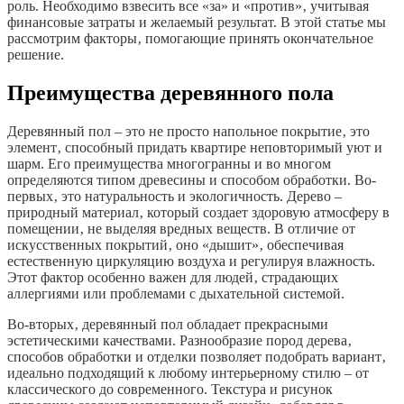
роль. Необходимо взвесить все «за» и «против»‚ учитывая
финансовые затраты и желаемый результат. В этой статье мы
рассмотрим факторы‚ помогающие принять окончательное
решение.
Преимущества деревянного пола
Деревянный пол – это не просто напольное покрытие‚ это
элемент‚ способный придать квартире неповторимый уют и
шарм. Его преимущества многогранны и во многом
определяются типом древесины и способом обработки. Во-
первых‚ это натуральность и экологичность. Дерево –
природный материал‚ который создает здоровую атмосферу в
помещении‚ не выделяя вредных веществ. В отличие от
искусственных покрытий‚ оно «дышит»‚ обеспечивая
естественную циркуляцию воздуха и регулируя влажность.
Этот фактор особенно важен для людей‚ страдающих
аллергиями или проблемами с дыхательной системой.
Во-вторых‚ деревянный пол обладает прекрасными
эстетическими качествами. Разнообразие пород дерева‚
способов обработки и отделки позволяет подобрать вариант‚
идеально подходящий к любому интерьерному стилю – от
классического до современного. Текстура и рисунок