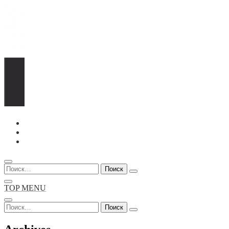
Перейти
к
содержимому
Найти:
TOP MENU
Найти: