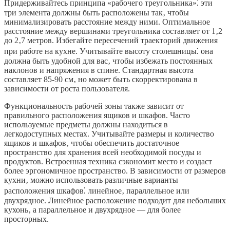
Придерживайтесь принципа «рабочего треугольника»⁚ эти
три элемента должны быть расположены так‚ чтобы
минимализировать расстояние между ними. Оптимальное
расстояние между вершинами треугольника составляет от 1‚2
до 2‚7 метров. Избегайте пересечений траекторий движения
при работе на кухне. Учитывайте высоту столешницы⁚ она
должна быть удобной для вас‚ чтобы избежать постоянных
наклонов и напряжения в спине. Стандартная высота
составляет 85-90 см‚ но может быть скорректирована в
зависимости от роста пользователя.
Функциональность рабочей зоны также зависит от
правильного расположения ящиков и шкафов. Часто
используемые предметы должны находиться в
легкодоступных местах. Учитывайте размеры и количество
ящиков и шкафов‚ чтобы обеспечить достаточное
пространство для хранения всей необходимой посуды и
продуктов. Встроенная техника сэкономит место и создаст
более эргономичное пространство. В зависимости от размеров
кухни‚ можно использовать различные варианты
расположения шкафов⁚ линейное‚ параллельное или
двухрядное. Линейное расположение подходит для небольших
кухонь‚ а параллельное и двухрядное — для более
просторных.