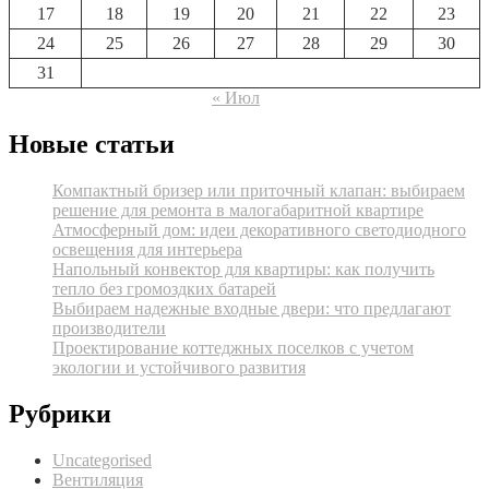
17
18
19
20
21
22
23
24
25
26
27
28
29
30
31
« Июл
Новые статьи
Компактный бризер или приточный клапан: выбираем
решение для ремонта в малогабаритной квартире
Атмосферный дом: идеи декоративного светодиодного
освещения для интерьера
Напольный конвектор для квартиры: как получить
тепло без громоздких батарей
Выбираем надежные входные двери: что предлагают
производители
Проектирование коттеджных поселков с учетом
экологии и устойчивого развития
Рубрики
Uncategorised
Вентиляция