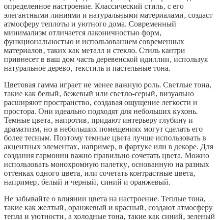
определенное настроение. Классический стиль‚ с его
элегантными линиями и натуральными материалами‚ создаст
атмосферу теплоты и уютного дома. Современный
минимализм отличается лаконичностью форм‚
функциональностью и использованием современных
материалов‚ таких как металл и стекло. Стиль кантри
привнесет в ваш дом часть деревенской идиллии‚ используя
натуральное дерево‚ текстиль и пастельные тона.
Цветовая гамма играет не менее важную роль. Светлые тона‚
такие как белый‚ бежевый или светло-серый‚ визуально
расширяют пространство‚ создавая ощущение легкости и
простора. Они идеально подходят для небольших кухонь.
Темные цвета‚ напротив‚ придают интерьеру глубину и
драматизм‚ но в небольших помещениях могут сделать его
более тесным. Поэтому темные цвета лучше использовать в
акцентных элементах‚ например‚ в фартуке или в декоре. Для
создания гармонии важно правильно сочетать цвета. Можно
использовать монохромную палетку‚ основанную на разных
оттенках одного цвета‚ или сочетать контрастные цвета‚
например‚ белый и черный‚ синий и оранжевый.
Не забывайте о влиянии цвета на настроение. Теплые тона‚
такие как желтый‚ оранжевый и красный‚ создают атмосферу
тепла и уютности‚ а холодные тона‚ такие как синий‚ зеленый