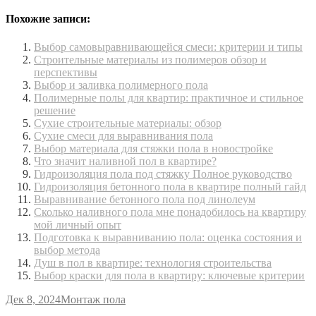
Похожие записи:
Выбор самовыравнивающейся смеси: критерии и типы
Строительные материалы из полимеров обзор и
перспективы
Выбор и заливка полимерного пола
Полимерные полы для квартир: практичное и стильное
решение
Сухие строительные материалы: обзор
Сухие смеси для выравнивания пола
Выбор материала для стяжки пола в новостройке
Что значит наливной пол в квартире?
Гидроизоляция пола под стяжку Полное руководство
Гидроизоляция бетонного пола в квартире полный гайд
Выравнивание бетонного пола под линолеум
Сколько наливного пола мне понадобилось на квартиру
мой личный опыт
Подготовка к выравниванию пола: оценка состояния и
выбор метода
Душ в пол в квартире: технология строительства
Выбор краски для пола в квартиру: ключевые критерии
Дек 8, 2024
Монтаж пола