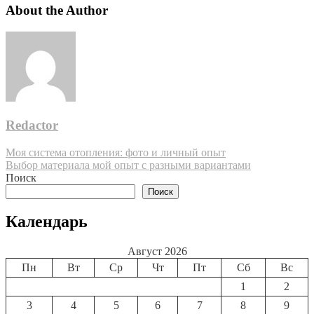
About the Author
Redactor
Навигация
Моя система отопления: фото и личный опыт
Выбор материала мой опыт с разными вариантами
по
Поиск
записям
Поиск
Календарь
Август 2026
Пн
Вт
Ср
Чт
Пт
Сб
Вс
1
2
3
4
5
6
7
8
9