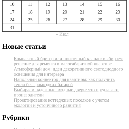
10
11
12
13
14
15
16
17
18
19
20
21
22
23
24
25
26
27
28
29
30
31
« Июл
Новые статьи
Компактный бризер или приточный клапан: выбираем
решение для ремонта в малогабаритной квартире
Атмосферный дом: идеи декоративного светодиодного
освещения для интерьера
Напольный конвектор для квартиры: как получить
тепло без громоздких батарей
Выбираем надежные входные двери: что предлагают
производители
Проектирование коттеджных поселков с учетом
экологии и устойчивого развития
Рубрики