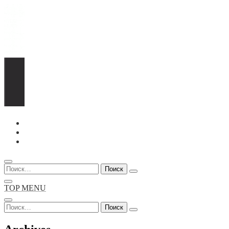
Перейти
к
содержимому
Найти:
TOP MENU
Найти: