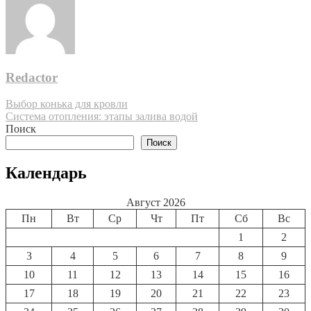
Redactor
Навигация
Выбор конька для кровли
Система отопления: этапы залива водой
по
Поиск
записям
Поиск
Календарь
Август 2026
Пн
Вт
Ср
Чт
Пт
Сб
Вс
1
2
3
4
5
6
7
8
9
10
11
12
13
14
15
16
17
18
19
20
21
22
23