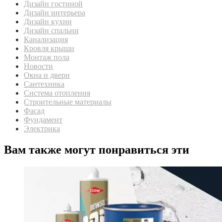
Дизайн гостиной
Дизайн интерьера
Дизайн кухни
Дизайн спальни
Канализация
Кровля крыши
Монтаж пола
Новости
Окна и двери
Сантехника
Система отопления
Строительные материалы
Фасад
Фундамент
Электрика
Вам также могут понравиться эти