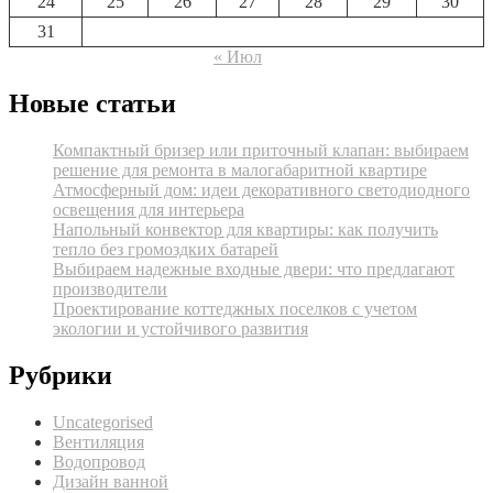
24
25
26
27
28
29
30
31
« Июл
Новые статьи
Компактный бризер или приточный клапан: выбираем
решение для ремонта в малогабаритной квартире
Атмосферный дом: идеи декоративного светодиодного
освещения для интерьера
Напольный конвектор для квартиры: как получить
тепло без громоздких батарей
Выбираем надежные входные двери: что предлагают
производители
Проектирование коттеджных поселков с учетом
экологии и устойчивого развития
Рубрики
Uncategorised
Вентиляция
Водопровод
Дизайн ванной