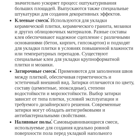
значительно ускоряет процесс оштукатуривания
больших площадей. Выпускаются также специальные
штукатурки для создания декоративных эффектов.
Клеевые смеси⁚
Используются для укладки
керамической плитки, керамического гранита, мозаики
и других облицовочных материалов. Разные составы
клея обеспечивают надежное сцепление с различными
основаниями (бетон, кирпич, гипсокартон) и подходят
для укладки плитки в условиях повышенной влажности
или температурных перепадов. Существуют
специальные клеи для укладки крупноформатной
плитки и мозаики.
Затирочные смеси⁚
Применяются для заполнения швов
между плиткой, обеспечивая герметичность и
эстетичный внешний вид. Затирки отличаются по цвету,
составу (цементные, эпоксидные), степени
водостойкости и морозостойкости. Выбор затирки
зависит от типа плитки, условий эксплуатации и
требуемого дизайнерского решения. Современные
затирки могут обладать антигрибковыми и
антибактериальными свойствами.
Наливные полы⁚
Самовыравнивающиеся смеси,
используемые для создания идеально ровной
поверхности пола перед укладкой напольного