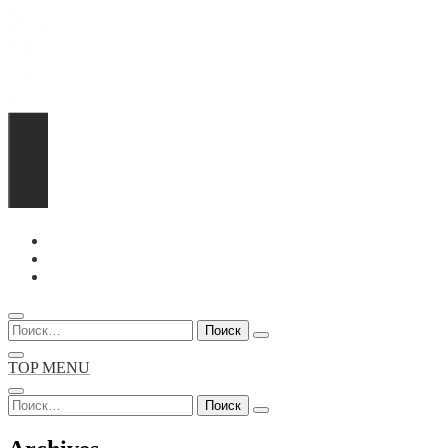
Перейти
к
содержимому
Найти:
TOP MENU
Найти: