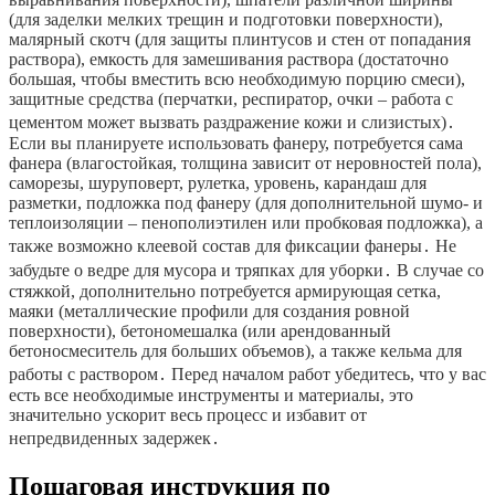
(для заделки мелких трещин и подготовки поверхности),
малярный скотч (для защиты плинтусов и стен от попадания
раствора), емкость для замешивания раствора (достаточно
большая, чтобы вместить всю необходимую порцию смеси),
защитные средства (перчатки, респиратор, очки – работа с
цементом может вызвать раздражение кожи и слизистых)․
Если вы планируете использовать фанеру, потребуется сама
фанера (влагостойкая, толщина зависит от неровностей пола),
саморезы, шуруповерт, рулетка, уровень, карандаш для
разметки, подложка под фанеру (для дополнительной шумо- и
теплоизоляции – пенополиэтилен или пробковая подложка), а
также возможно клеевой состав для фиксации фанеры․ Не
забудьте о ведре для мусора и тряпках для уборки․ В случае со
стяжкой, дополнительно потребуется армирующая сетка,
маяки (металлические профили для создания ровной
поверхности), бетономешалка (или арендованный
бетоносмеситель для больших объемов), а также кельма для
работы с раствором․ Перед началом работ убедитесь, что у вас
есть все необходимые инструменты и материалы, это
значительно ускорит весь процесс и избавит от
непредвиденных задержек․
Пошаговая инструкция по