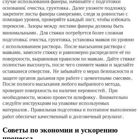
случае использования фанеры, начинайте с подготовки
основания⁚ очистка, грунтовка․ Далее уложите подложку,
закрепите листы фанеры саморезами, следя за ровностью с
помощью уровня, проверяйте каждый лист, чтобы избежать
перекосов․ Зазоры между листами фанеры должны быть
минимальными․ Для стяжки потребуется более сложная
подготовка⁚ очистка, грунтовка, установка маяков по уровню
с использованием раствора․ После высыхания раствора с
маяками, замесите стяжку и равномерно распределите её по
поверхности, выравнивая правилом по маякам․ Дайте стяжке
полностью высохнуть, после чего снимите маяки и заделайте
оставшиеся отверстия․ Не забывайте о мерах безопасности и
защите органов дыхания при работе с цементными смесями․
После полного высыхания любого выбранного метода,
проверьте поверхность на наличие неровностей․ При
необходимости, можно провести шлифовку․ Внимательно
следуйте инструкциям на упаковке используемых
материалов․ Правильная подготовка и поэтапное выполнение
работ обеспечат качественный и долговечный результат․
Советы по экономии и ускорению
процесса