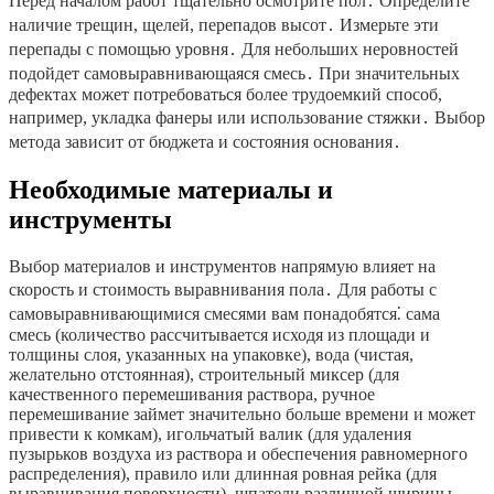
Перед началом работ тщательно осмотрите пол․ Определите
наличие трещин, щелей, перепадов высот․ Измерьте эти
перепады с помощью уровня․ Для небольших неровностей
подойдет самовыравнивающаяся смесь․ При значительных
дефектах может потребоваться более трудоемкий способ,
например, укладка фанеры или использование стяжки․ Выбор
метода зависит от бюджета и состояния основания․
Необходимые материалы и
инструменты
Выбор материалов и инструментов напрямую влияет на
скорость и стоимость выравнивания пола․ Для работы с
самовыравнивающимися смесями вам понадобятся⁚ сама
смесь (количество рассчитывается исходя из площади и
толщины слоя, указанных на упаковке), вода (чистая,
желательно отстоянная), строительный миксер (для
качественного перемешивания раствора, ручное
перемешивание займет значительно больше времени и может
привести к комкам), игольчатый валик (для удаления
пузырьков воздуха из раствора и обеспечения равномерного
распределения), правило или длинная ровная рейка (для
выравнивания поверхности), шпатели различной ширины