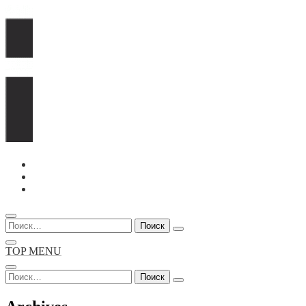
Перейти
к
содержимому
Найти:
TOP MENU
Найти: