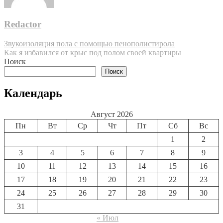
Redactor
Навигация
Звукоизоляция пола с помощью пенополистирола
Как я избавился от крыс под полом своей квартиры
по
Поиск
записям
Поиск
Календарь
Август 2026
Пн
Вт
Ср
Чт
Пт
Сб
Вс
1
2
3
4
5
6
7
8
9
10
11
12
13
14
15
16
17
18
19
20
21
22
23
24
25
26
27
28
29
30
31
« Июл