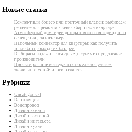
Новые статьи
Компактный бризер или приточный клапан: выбираем
решение для ремонта в малогабаритной квартире
Атмосферный дом: идеи декоративного светодиодного
освещения для интерьера
Напольный конвектор для квартиры: как получить
тепло без громоздких батарей
Выбираем надежные входные двери: что предлагают
производители
Проектирование коттеджных поселков с учетом
экологии и устойчивого развития
Рубрики
Uncategorised
Вентиляция
Водопровод
Дизайн ванной
Дизайн гостиной
Дизайн интерьера
Дизайн кухни
Дизайн спальни