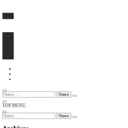
Перейти
к
содержимому
Найти:
TOP MENU
Найти: