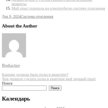
моменты
Мой опыт перехода на однотрубную систему отопления
Дек 9, 2024
Система отопления
About the Author
Redactor
Навигация
Какими должны быть полы в квартире?
Чем дешевле сделать полы в квартире мой личный опыт
по
Поиск
записям
Поиск
Календарь