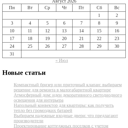
Август 2026
Пн
Вт
Ср
Чт
Пт
Сб
Вс
1
2
3
4
5
6
7
8
9
10
11
12
13
14
15
16
17
18
19
20
21
22
23
24
25
26
27
28
29
30
31
« Июл
Новые статьи
Компактный бризер или приточный клапан: выбираем
решение для ремонта в малогабаритной квартире
Атмосферный дом: идеи декоративного светодиодного
освещения для интерьера
Напольный конвектор для квартиры: как получить
тепло без громоздких батарей
Выбираем надежные входные двери: что предлагают
производители
Проектирование коттеджных поселков с учетом