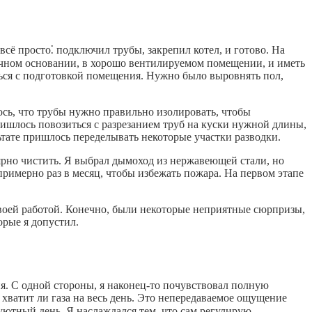
 всё просто⁚ подключил трубы, закрепил котел, и готово. На
прочном основании, в хорошо вентилируемом помещении, и иметь
ться с подготовкой помещения. Нужно было выровнять пол,
ось, что трубы нужно правильно изолировать, чтобы
ришлось повозиться с разрезанием труб на куски нужной длины,
ьтате пришлось переделывать некоторые участки разводки.
лярно чистить. Я выбрал дымоход из нержавеющей стали, но
римерно раз в месяц, чтобы избежать пожара. На первом этапе
 своей работой. Конечно, были некоторые неприятные сюрпризы,
орые я допустил.
я. С одной стороны, я наконец-то почувствовал полную
, хватит ли газа на весь день. Это непередаваемое ощущение
уютный день. Я наслаждался тем, что сам регулирую