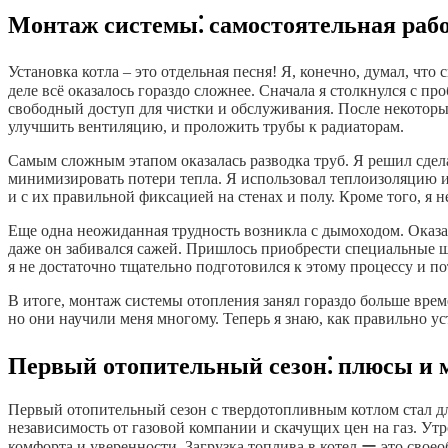
Монтаж системы⁚ самостоятельная раб
Установка котла – это отдельная песня! Я, конечно, думал, что
деле всё оказалось гораздо сложнее. Сначала я столкнулся с 
свободный доступ для чистки и обслуживания. После некоторы
улучшить вентиляцию, и проложить трубы к радиаторам.
Самым сложным этапом оказалась разводка труб. Я решил сдела
минимизировать потери тепла. Я использовал теплоизоляцию из
и с их правильной фиксацией на стенах и полу. Кроме того, я
Еще одна неожиданная трудность возникла с дымоходом. Оказал
даже он забивался сажей. Пришлось приобрести специальные ще
я не достаточно тщательно подготовился к этому процессу и п
В итоге, монтаж системы отопления занял гораздо больше време
но они научили меня многому. Теперь я знаю, как правильно у
Первый отопительный сезон⁚ плюсы и 
Первый отопительный сезон с твердотопливным котлом стал дл
независимость от газовой компании и скачущих цен на газ. Утр
комфорта и уверенности. Загрузка топлива в котел ー это свое