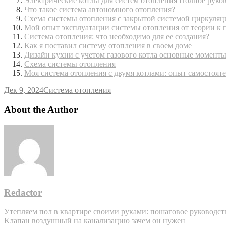
Электрические котлы для систем отопления Полное руко
Что такое система автономного отопления?
Схема системы отопления с закрытой системой циркуляц
Мой опыт эксплуатации системы отопления от теории к 
Система отопления: что необходимо для ее создания?
Как я поставил систему отопления в своем доме
Дизайн кухни с учетом газового котла основные момент
Схема системы отопления
Моя система отопления с двумя котлами: опыт самостоят
Дек 9, 2024
Система отопления
About the Author
Redactor
Навигация
Утепляем пол в квартире своими руками: пошаговое руководст
Клапан воздушный на канализацию зачем он нужен