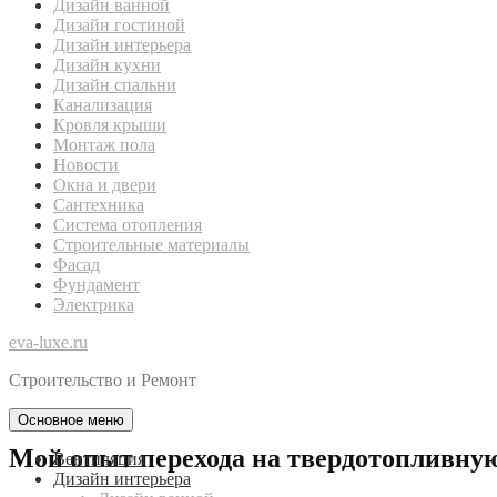
Дизайн ванной
Дизайн гостиной
Дизайн интерьера
Дизайн кухни
Дизайн спальни
Канализация
Кровля крыши
Монтаж пола
Новости
Окна и двери
Сантехника
Система отопления
Строительные материалы
Фасад
Фундамент
Электрика
eva-luxe.ru
Строительство и Ремонт
Основное меню
Мой опыт перехода на твердотопливную
Вентиляция
Дизайн интерьера