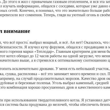
 До этого я жил с привычным газовым отоплением, и вся эта зат
чал изучать информацию, общался с соседями, которые уже давно
ых сетей. Конечно, я понимал, что это значительно больше рабо
еревесили все сомнения. Теперь, глядя на уютный огонь в своё
ил внимание
, что всё просто⁚ выбрал мощный, и всё. Ан нет! Оказалось, что
безопасности. Я изучил кучу форумов, общался с продавцами в ма
ьного горения марки «Теплодар». Главным критерием для меня бы
от котел обещал до 12 часов работы на одной загрузке, что мен
значительно выше, а я стремился к оптимальному соотношению ц
топить исключительно дровами. У меня есть небольшой участок, 
вка, сушка, распиловка – всё это занимает много времени и сил.
 например, на случай продолжительных морозов. Качество дров 
дубовые и березовые поленья. Уголь выбрал каменный, средней 
 – это комбинация хорошо просушенных дров и качественного кам
и при использовании твердотопливного котла. Я установил датч
ся система была продумана до мелочей, чтобы обеспечить безоп