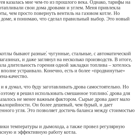
ея казалась мне чем-то из прошлого века. Однако, тарифы на
 отапливали свои дома дровами и углем. Меня привлекла
ты, чем просто повернуть вентиль на газовом котле. Но
м доме, я понимаю, что сделал правильный выбор. Это новый
 котлы бывают разные⁚ чугунные, стальные, с автоматической
газинах, и даже заглянул на несколько производств. В итоге,
ла длительность горения одной закладки топлива – хотелось
я вполне устраивало. Конечно, есть и более «продвинутые»
ена-качество.
и я думал, что буду заготавливать дрова самостоятельно. Но
 Поэтому я решил использовать смешанное топливо⁚ дрова для
оказалось не менее важным фактором. Сырые дрова дают мало
калорийности. Он более дешевый, чем бурый, и дает
енного угля. Это позволяет достичь баланса между стоимостью
ики температуры и дымохода, а также провел регулярную
асную и эффективную работу котла.