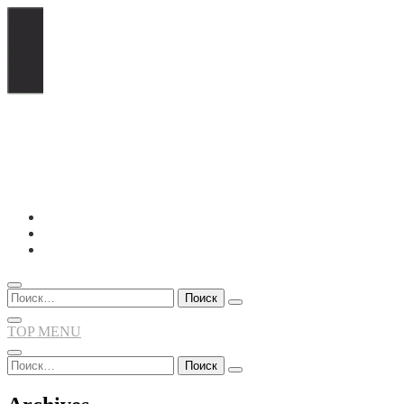
Перейти
к
содержимому
Найти:
TOP MENU
Найти: