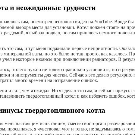
ота и неожиданные трудности
 справлюсь сам, посмотрев несколько видео на YouTube. Вроде бы
проблемой выбора места для установки. Котел должен стоять на 
х раздумий, я выбрал подвал, но там пришлось немного повози
ть это сам, и тут меня поджидали первые неприятности. Оказал
 минеральной ваты, но это было не так просто, как казалось. П
 не учел некоторые нюансы при подключении радиаторов. В резул
ось, что его нужно не только правильно установить, но и регу
тки и инструменты для чистки. Сейчас я это делаю регулярно, п
отратил много времени на исправление ошибок.
ни и сил, чем я ожидал. Но я сделал это сам, и сейчас горжусь
станавливать твердотопливный котел и как избежать ошибок, кот
минусы твердотопливного котла
я меня настоящим испытанием, смесью восторга и разочаровани
ом, просыпаясь, я чувствовал уют и тепло, не задумываясь о том
образный ритуал, который помогает настроиться на спокойный и 