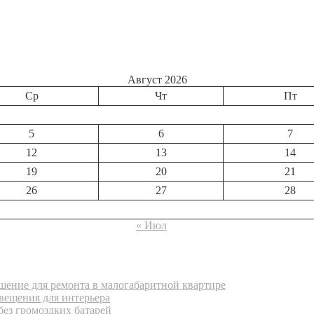
Август 2026
Ср
Чт
Пт
5
6
7
12
13
14
19
20
21
26
27
28
« Июл
ение для ремонта в малогабаритной квартире
вещения для интерьера
без громоздких батарей