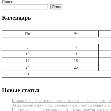
по
Поиск
записям
Поиск
Календарь
Пн
Вт
3
4
10
11
17
18
24
25
31
Новые статьи
Компактный бризер или приточный клапан: выбираем реш
Атмосферный дом: идеи декоративного светодиодного ос
Напольный конвектор для квартиры: как получить тепло 