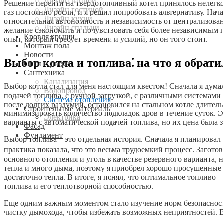
Дизайн ванной
Решение перейти на твердотопливный котел принялось нелегко.
Дизайн гостиной
газ постоянно росли, и я решил попробовать альтернативу. На
Дизайн кухни
относительная автономность и независимость от централизованн
Дизайн спальни
желание сэкономить и почувствовать себя более независимым п
Кровля крыши
опыт, который требует времени и усилий, но он того стоит.
Монтаж пола
Новости
Выбор котла и топлива⁚ на что я обрат
Окна и двери
Сантехника
Канализация
Выбор котла стал для меня настоящим квестом! Сначала я думал
Водопровод
подачей топлива, с ручной загрузкой, с различными системами 
Система отопления
после долгих раздумий, остановился на стальном котле длител
Строительные материалы
минимизировать количество подкладок дров в течение суток. Эт
Электрика
варианты с автоматической подачей топлива, но их цена была 
Фасад
Фундамент
Выбор топлива – это отдельная история. Сначала я планировал 
практика показала, что это весьма трудоемкий процесс. Загото
основного отопления и уголь в качестве резервного варианта,
тепла и много дыма, поэтому я приобрел хорошо просушенные 
достаточно тепла. В итоге, я понял, что оптимальное топливо
топлива и его теплотворной способностью.
Еще одним важным моментом стало изучение норм безопасност
чистку дымохода, чтобы избежать возможных неприятностей. В