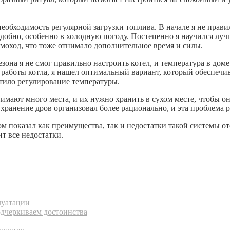
обходимость регулярной загрузки топлива. В начале я не правил
удобно, особенно в холодную погоду. Постепенно я научился луч
ымоход, что тоже отнимало дополнительное время и силы.
она я не смог правильно настроить котел, и температура в доме 
аботы котла, я нашел оптимальный вариант, который обеспечива
тило регулирование температуры.
нимают много места, и их нужно хранить в сухом месте, чтобы о
 я хранение дров организовал более рационально, и эта проблема 
 показал как преимущества, так и недостатки такой системы ото
т все недостатки.
луатации
одчеркиваем достоинства