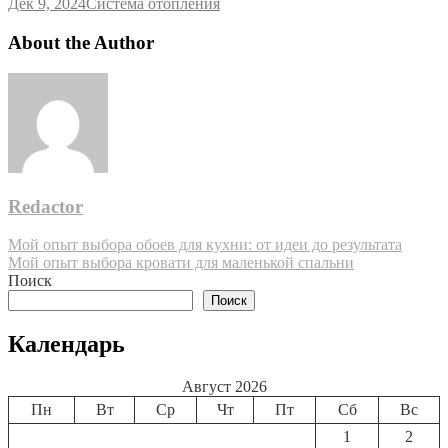
Дек 9, 2024
Система отопления
About the Author
Redactor
Навигация
Мой опыт выбора обоев для кухни: от идеи до результата
Мой опыт выбора кровати для маленькой спальни
по
Поиск
записям
Поиск
Календарь
Август 2026
Пн
Вт
Ср
Чт
Пт
Сб
Вс
1
2