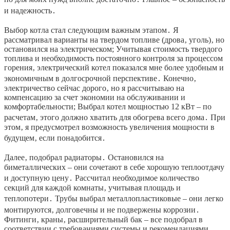
и надежность․
Выбор котла стал следующим важным этапом․ Я
рассматривал варианты на твердом топливе (дрова‚ уголь)‚ но
остановился на электрическом; Учитывая стоимость твердого
топлива и необходимость постоянного контроля за процессом
горения‚ электрический котел показался мне более удобным и
экономичным в долгосрочной перспективе․ Конечно‚
электричество сейчас дорого‚ но я рассчитываю на
компенсацию за счет экономии на обслуживании и
комфортабельности; Выбрал котел мощностью 12 кВт – по
расчетам‚ этого должно хватить для обогрева всего дома․ При
этом‚ я предусмотрел возможность увеличения мощности в
будущем‚ если понадобится․
Далее‚ подобрал радиаторы․ Остановился на
биметаллических – они сочетают в себе хорошую теплоотдачу
и доступную цену․ Рассчитал необходимое количество
секций для каждой комнаты‚ учитывая площадь и
теплопотери․ Трубы выбрал металлопластиковые – они легко
монтируются‚ долговечны и не подвержены коррозии․
Фитинги‚ краны‚ расширительный бак – все подобрал в
соответствии с требованиями системы и рекомендациями