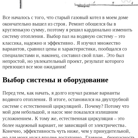
Все началось с того‚ что старый газовый котел в моем доме
окончательно вышел из строя․ Ремонт обошелся бы в
кругленькую сумму‚ поэтому я решил кардинально изменить
систему отопления․ Выбор пал на водяную систему – это
классика‚ надежно и эффективно․ Я изучил множество
вариантов‚ сравнил цены и характеристики‚ пообщался со
специалистами и‚ наконец‚ составил свой план․ Это был
непростой‚ но увлекательный проект‚ результат которого
превзошел все мои ожидания!
Выбор системы и оборудование
Перед тем‚ как начать‚ я долго изучал разные варианты
водяного отопления․ В итоге‚ остановился на двухтрубной
системе с естественной циркуляцией․ Почему? Потому что
мой дом небольшой‚ и насос мне показался излишним
усложнением․ К тому же‚ естественная циркуляция – это
более надежный вариант‚ не зависящий от электричества․
Конечно‚ эффективность чуть ниже‚ чем у принудительной‚
но для моих нужд вполне достаточно․ Главное – безопасность