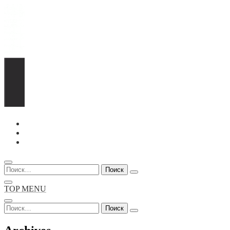
Перейти
к
содержимому
Найти:
TOP MENU
Найти: