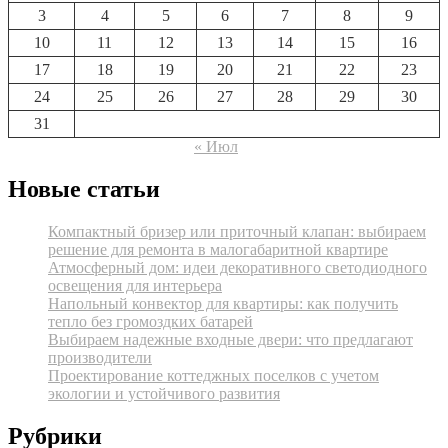
3
4
5
6
7
8
9
10
11
12
13
14
15
16
17
18
19
20
21
22
23
24
25
26
27
28
29
30
31
« Июл
Новые статьи
Компактный бризер или приточный клапан: выбираем
решение для ремонта в малогабаритной квартире
Атмосферный дом: идеи декоративного светодиодного
освещения для интерьера
Напольный конвектор для квартиры: как получить
тепло без громоздких батарей
Выбираем надежные входные двери: что предлагают
производители
Проектирование коттеджных поселков с учетом
экологии и устойчивого развития
Рубрики