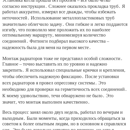
Установка котла прошла без проблем – все было четко
согласно инструкции․ Сложнее оказалось прокладка труб․ Я
работал аккуратно‚ измерял все дважды‚ чтобы избежать
неточностей․ Использование металлопластиковых труб
значительно облегчило задачу․ Они гибкие и легко поддаются
изгибу‚ что позволило мне проложить их по наиболее
оптимальному маршруту‚ минимизируя количество
соединений․ Фитинги подбирал высокого качества –
надежность была для меня на первом месте․
Монтаж радиаторов тоже не представил особой сложности․
Главное – точно выставить их по уровню и надежно
закрепить․ Я использовал специальные крючки и крепления‚
чтобы обеспечить надежную фиксацию․ После установки
всех радиаторов я провел опрессовку системы․ Это
необходимо для проверки на герметичность всех соединений․
К моему удовольствию‚ течи обнаружено не было․ Это
значит‚ что монтаж выполнен качественно․
Весь процесс занял около двух недель‚ работал по вечерам и
выходным․ Были моменты‚ когда приходилось обращаться за
советом к более опытным людям‚ но в основном я справлялся
сам․ Это было довольно затратно по времени‚ но зато я