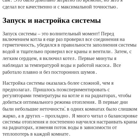
сделал все качественно и с максимальной точностью․
Запуск и настройка системы
Запуск системы – это волнительный момент! Перед
включением котла я еще раз проверил все соединения на
герметичность‚ убедился в правильности заполнения системы
водой и тщательно проверил все краны и вентили․ Затем‚ с
легким сердцем‚ я включил котел․ Первые минуты я
наблюдал за температурой воды и работой насоса․ Все
работало плавно и без посторонних шумов․
Настройка системы оказалась более сложной‚ чем я
предполагал․ Пришлось поэкспериментировать с
регуляторами температуры на котле и на радиаторах‚ чтобы
добиться оптимального режима отопления․ В первые дни
были небольшие неточности⁚ в одних комнатах было слишком
жарко‚ а в других – прохладно․ Я много читал о балансировке
системы отопления и постепенно научился настраивать краны
на радиаторах‚ изменяя поток воды в зависимости от
теплопотерь в каждой комнате․