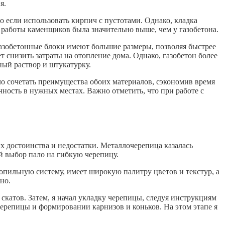
я.
 если использовать кирпич с пустотами. Однако, кладка
работы каменщиков была значительно выше, чем у газобетона.
Газобетонные блоки имеют большие размеры, позволяя быстрее
 снизить затраты на отопление дома. Однако, газобетон более
ный раствор и штукатурку.
ило сочетать преимущества обоих материалов, сэкономив время
чность в нужных местах. Важно отметить, что при работе с
их достоинства и недостатки. Металлочерепица казалась
ой выбор пало на гибкую черепицу.
ропильную систему, имеет широкую палитру цветов и текстур, а
но.
катов. Затем, я начал укладку черепицы, следуя инструкциям
 черепицы и формировании карнизов и коньков. На этом этапе я