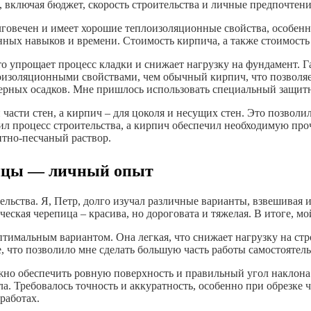
, включая бюджет, скорость строительства и личные предпочтени
овечен и имеет хорошие теплоизоляционные свойства, особенно
ных навыков и времени. Стоимость кирпича, а также стоимость 
то упрощает процесс кладки и снижает нагрузку на фундамент. 
оизоляционными свойствами, чем обычный кирпич, что позволяет
сферных осадков. Мне пришлось использовать специальный защит
 части стен, а кирпич – для цоколя и несущих стен. Это позвол
рил процесс строительства, а кирпич обеспечил необходимую про
нтно-песчаный раствор.
пицы ― личный опыт
ельства. Я, Петр, долго изучал различные варианты, взвешивая 
еская черепица – красива, но дороговата и тяжелая. В итоге, м
птимальным вариантом. Она легкая, что снижает нагрузку на ст
е, что позволило мне сделать большую часть работы самостоятель
но обеспечить ровную поверхность и правильный угол наклона с
чала. Требовалось точность и аккуратность, особенно при обрезке
работах.