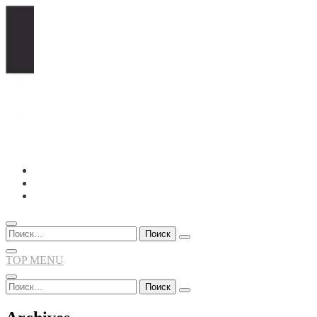
Перейти
к
содержимому
Найти:
TOP MENU
Найти: