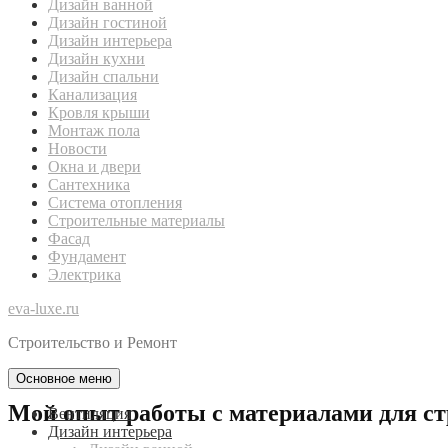
Дизайн ванной
Дизайн гостиной
Дизайн интерьера
Дизайн кухни
Дизайн спальни
Канализация
Кровля крыши
Монтаж пола
Новости
Окна и двери
Сантехника
Система отопления
Строительные материалы
Фасад
Фундамент
Электрика
eva-luxe.ru
Строительство и Ремонт
Основное меню
Мой опыт работы с материалами для с
Вентиляция
Дизайн интерьера