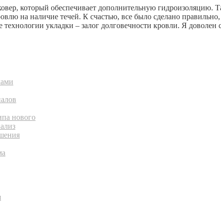
ковер, который обеспечивает дополнительную гидроизоляцию. Т
овлю на наличие течей. К счастью, все было сделано правильно,
 технологии укладки – залог долговечности кровли. Я доволен 
лами
иалов
ипа нового
нализ
ешения
ма
я