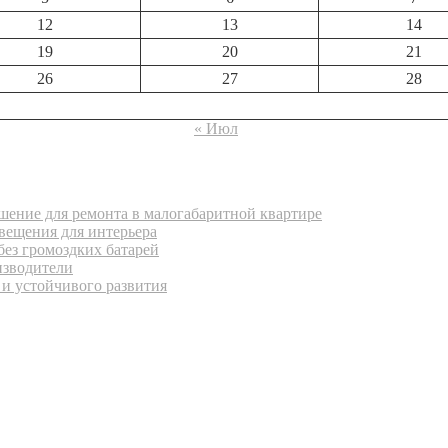
12
13
14
19
20
21
26
27
28
« Июл
ение для ремонта в малогабаритной квартире
вещения для интерьера
без громоздких батарей
изводители
 и устойчивого развития