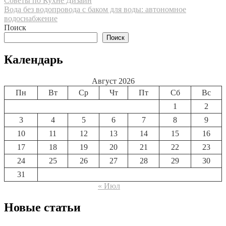
Навигация
Советы по Кухне Дизайн
Вода без водопровода с баком для воды: автономное
по
водоснабжение
записям
Поиск
Поиск
Календарь
Август 2026
Пн
Вт
Ср
Чт
Пт
Сб
Вс
1
2
3
4
5
6
7
8
9
10
11
12
13
14
15
16
17
18
19
20
21
22
23
24
25
26
27
28
29
30
31
« Июл
Новые статьи