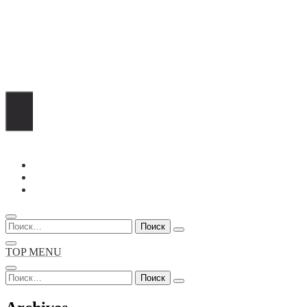
Перейти
к
содержимому
Найти:
TOP MENU
Найти: