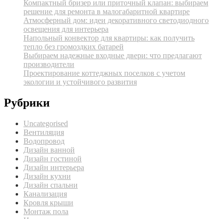
Компактный бризер или приточный клапан: выбираем
решение для ремонта в малогабаритной квартире
Атмосферный дом: идеи декоративного светодиодного
освещения для интерьера
Напольный конвектор для квартиры: как получить
тепло без громоздких батарей
Выбираем надежные входные двери: что предлагают
производители
Проектирование коттеджных поселков с учетом
экологии и устойчивого развития
Рубрики
Uncategorised
Вентиляция
Водопровод
Дизайн ванной
Дизайн гостиной
Дизайн интерьера
Дизайн кухни
Дизайн спальни
Канализация
Кровля крыши
Монтаж пола