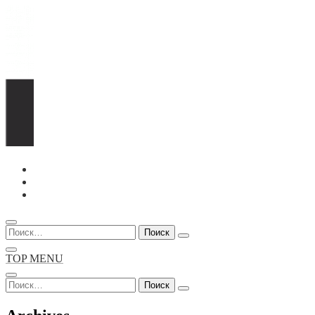
Перейти
к
содержимому
Найти:
TOP MENU
Найти: