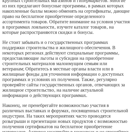
крупных строительных магазинов и гипермаркетов. Многие
из них предлагают бонусные программы‚ в рамках которых
накопленные баллы можно обменять на сертификаты‚ дающие
право на бесплатное приобретение определенного
ассортимента товаров. Обратите внимание на условия участия
в программах лояльности‚ изучите каталог товаров‚ на
которые распространяются скидки и бонусы.
Не стоит забывать и о государственных программах
поддержки строительства и жилищного обеспечения. В
некоторых регионах действуют специальные программы‚
предоставляющие льготы и субсидии на приобретение
строительных материалов малоимущим семьям или
ветеранам; Обратитесь в местные органы власти или в
жилищные фонды для уточнения информации о доступных
программах и условиях их получения. Также‚ регулярно
проверяйте сайты государственных органов‚ отвечающих за
жилищное строительство‚ на наличие актуальной
информации о действующих программах.
Наконец‚ не пренебрегайте возможностью участия в
различных выставках и форумах‚ посвященных строительной
индустрии. На таких мероприятиях часто проводятся
розыгрыши и презентации новых продуктов с возможностью
получения сертификатов на бесплатное приобретение
материалов. Активно участвуйте в конкурсах и не стесняйтесь