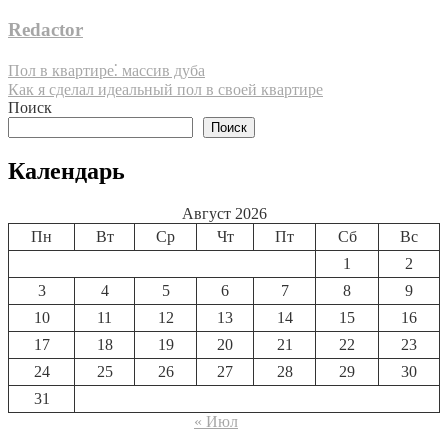
Redactor
Навигация
Пол в квартире⁚ массив дуба
Как я сделал идеальный пол в своей квартире
по
Поиск
записям
Поиск
Календарь
Август 2026
Пн
Вт
Ср
Чт
Пт
Сб
Вс
1
2
3
4
5
6
7
8
9
10
11
12
13
14
15
16
17
18
19
20
21
22
23
24
25
26
27
28
29
30
31
« Июл