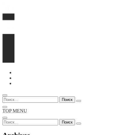
Перейти
к
содержимому
Найти:
TOP MENU
Найти: