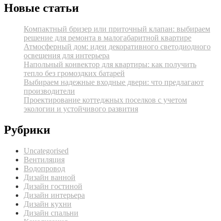
Новые статьи
Компактный бризер или приточный клапан: выбираем
решение для ремонта в малогабаритной квартире
Атмосферный дом: идеи декоративного светодиодного
освещения для интерьера
Напольный конвектор для квартиры: как получить
тепло без громоздких батарей
Выбираем надежные входные двери: что предлагают
производители
Проектирование коттеджных поселков с учетом
экологии и устойчивого развития
Рубрики
Uncategorised
Вентиляция
Водопровод
Дизайн ванной
Дизайн гостиной
Дизайн интерьера
Дизайн кухни
Дизайн спальни