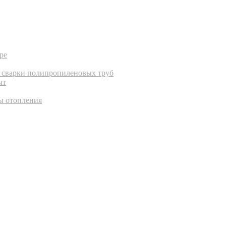
ре
с сварки полипропиленовых труб
ыт
ы отопления