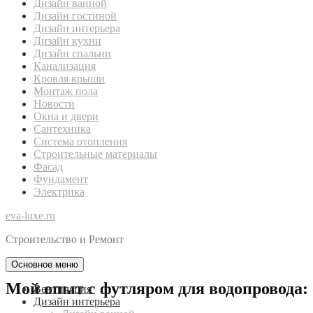
Дизайн ванной
Дизайн гостиной
Дизайн интерьера
Дизайн кухни
Дизайн спальни
Канализация
Кровля крыши
Монтаж пола
Новости
Окна и двери
Сантехника
Система отопления
Строительные материалы
Фасад
Фундамент
Электрика
eva-luxe.ru
Строительство и Ремонт
Основное меню
Мой опыт с футляром для водопровода: 
Вентиляция
Дизайн интерьера