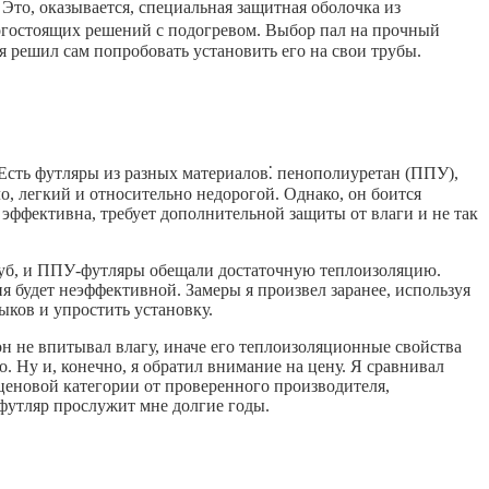
. Это, оказывается, специальная защитная оболочка из
рогостоящих решений с подогревом. Выбор пал на прочный
я решил сам попробовать установить его на свои трубы.
! Есть футляры из разных материалов⁚ пенополиуретан (ППУ),
, легкий и относительно недорогой. Однако, он боится
эффективна, требует дополнительной защиты от влаги и не так
труб, и ППУ-футляры обещали достаточную теплоизоляцию.
я будет неэффективной. Замеры я произвел заранее, используя
ыков и упростить установку.
 он не впитывал влагу, иначе его теплоизоляционные свойства
. Ну и, конечно, я обратил внимание на цену. Я сравнивал
 ценовой категории от проверенного производителя,
футляр прослужит мне долгие годы.