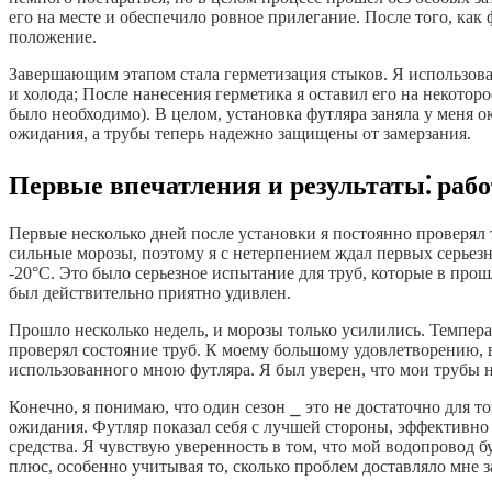
его на месте и обеспечило ровное прилегание. После того, как 
положение.
Завершающим этапом стала герметизация стыков. Я использова
и холода; После нанесения герметика я оставил его на некотор
было необходимо). В целом, установка футляра заняла у меня о
ожидания, а трубы теперь надежно защищены от замерзания.
Первые впечатления и результаты⁚ рабо
Первые несколько дней после установки я постоянно проверял 
сильные морозы, поэтому я с нетерпением ждал первых серьез
-20°C. Это было серьезное испытание для труб, которые в прош
был действительно приятно удивлен.
Прошло несколько недель, и морозы только усилились. Темпера
проверял состояние труб. К моему большому удовлетворению, в
использованного мною футляра. Я был уверен, что мои трубы 
Конечно, я понимаю, что один сезон ⎯ это не достаточно для т
ожидания. Футляр показал себя с лучшей стороны, эффективно 
средства. Я чувствую уверенность в том, что мой водопровод 
плюс, особенно учитывая то, сколько проблем доставляло мне 