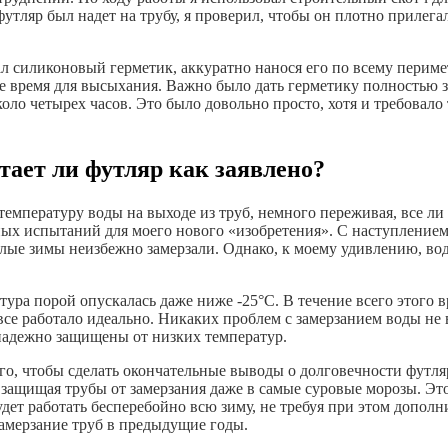
футляр был надет на трубу, я проверил, чтобы он плотно прилега
л силиконовый герметик, аккуратно нанося его по всему периме
ое время для высыхания. Важно было дать герметику полностью зат
коло четырех часов. Это было довольно просто, хотя и требовало
тает ли футляр как заявлено?
температуру воды на выходе из труб, немного переживая, все л
ных испытаний для моего нового «изобретения». С наступлением
лые зимы неизбежно замерзали. Однако, к моему удивлению, вода
тура порой опускалась даже ниже -25°C. В течение всего этого 
се работало идеально. Никаких проблем с замерзанием воды не 
надежно защищены от низких температур.
ого, чтобы сделать окончательные выводы о долговечности футля
защищая трубы от замерзания даже в самые суровые морозы. Это
будет работать бесперебойно всю зиму, не требуя при этом допо
замерзание труб в предыдущие годы.