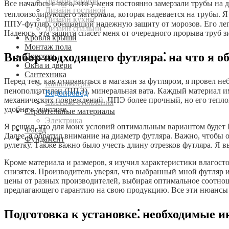
Дизайн ванной
Все началось с того, что у меня постоянно замерзали трубы на 
Дизайн гостиной
теплоизолирующего материала, которая надевается на трубы. 
Дизайн кухни
ППУ-футляр, обещавший надежную защиту от морозов. Его легко
Дизайн спальни
Надеюсь, эта защита спасет меня от очередного прорыва труб з
Кровля крыши
Монтаж пола
Выбор подходящего футляра⁚ на что я о
Новости
Окна и двери
Сантехника
Перед тем, как отправиться в магазин за футляром, я провел 
Канализация
пенополиэтилен (ППЭ), минеральная вата. Каждый материал им
Водопровод
механических повреждений. ППЭ более прочный, но его теплои
Система отопления
удобна в монтаже.
Строительные материалы
Электрика
Я решил, что для моих условий оптимальным вариантом будет
Фасад
Далее, я обратил внимание на диаметр футляра. Важно, чтобы о
Фундамент
рулетку. Также важно было учесть длину отрезков футляра. Я 
Кроме материала и размеров, я изучил характеристики влагосто
снизятся. Производитель уверял, что выбранный мной футляр и
цены от разных производителей, выбирая оптимальное соотноше
предлагающего гарантию на свою продукцию. Все эти нюансы п
Подготовка к установке⁚ необходимые 