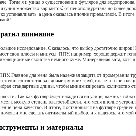
даче. Тогда я и узнал о существовании футляров для водопровода
Я изучил множество вариантов⁚ от пенополиуретана до более до
 устанавливать, а цена оказалась вполне приемлемой. В итоге 
имой!
братил внимание
небольшое исследование. Оказалось, что выбор достаточно широк
еет свои плюсы и минусы. ППУ, например, хорошо держит тепло
золяционные свойства немного хуже. Минеральная вата, хотя и 
 ППУ. Главное для меня была надежная защита от промерзания 
н точно соответствовал диаметру моих труб, иначе теплоизоляци
выбрал стандартные длины, чтобы минимизировать количество ст
йкости. Так как футляр будет находится на улице, важно, чтобы
меет высокую степень влагостойкости, что меня вполне устроило
ние цена-качество. В итоге, я остановился на футляре средней
омогли мне сделать оптимальный выбор, и я надеюсь, что мой 
инструменты и материалы