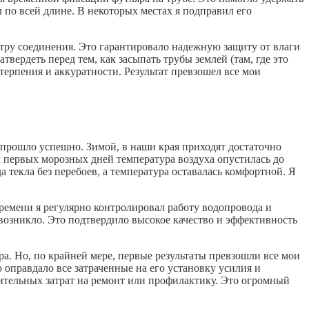
л по всей длине. В некоторых местах я подправил его
тру соединения. Это гарантировало надежную защиту от влаги
вердеть перед тем, как засыпать трубы землей (там, где это
 терпения и аккуратности. Результат превзошел все мои
и прошло успешно. Зимой, в наши края приходят достаточно
 первых морозных дней температура воздуха опустилась до
 текла без перебоев, а температура оставалась комфортной. Я
времени я регулярно контролировал работу водопровода и
возникло. Это подтвердило высокое качество и эффективность
ра. Но, по крайней мере, первые результаты превзошли все мои
 оправдало все затраченные на его установку усилия и
лнительных затрат на ремонт или профилактику. Это огромный