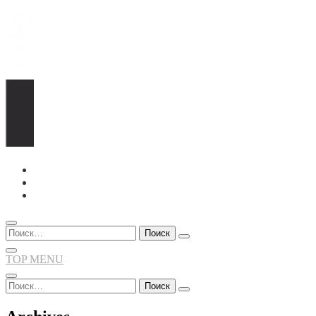
Перейти
к
содержимому
Найти:
TOP MENU
Найти: