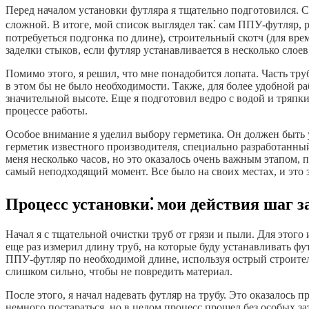
Перед началом установки футляра я тщательно подготовился. Сн
сложной. В итоге, мой список выглядел так⁚ сам ППУ-футляр, р
потребуеться подгонка по длине), строительный скотч (для вр
заделки стыков, если футляр устанавливается в несколько слоев
Помимо этого, я решил, что мне понадобится лопата. Часть тру
в этом бы не было необходимости. Также, для более удобной ра
значительной высоте. Еще я подготовил ведро с водой и тряпки
процессе работы.
Особое внимание я уделил выбору герметика. Он должен быть у
герметик известного производителя, специально разработанный
меня несколько часов, но это оказалось очень важным этапом
самый неподходящий момент. Все было на своих местах, и это 
Процесс установки⁚ мои действия шаг з
Начал я с тщательной очистки труб от грязи и пыли. Для этого 
еще раз измерил длину труб, на которые буду устанавливать фут
ППУ-футляр по необходимой длине, используя острый строитель
слишком сильно, чтобы не повредить материал.
После этого, я начал надевать футляр на трубу. Это оказалось
немного постараться, но в целом процесс прошел без особых з