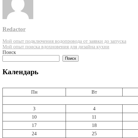
Redactor
Навигация
Мой опыт подключения водопровода от заявки до запуска
Мой опыт поиска вдохновения для дизайна кухни
по
Поиск
записям
Поиск
Календарь
Пн
Вт
3
4
10
11
17
18
24
25