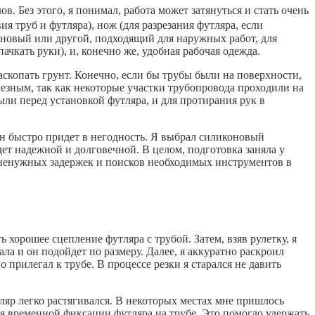
. Без этого, я понимал, работа может затянуться и стать очень
я труб и футляра), нож (для разрезания футляра, если
коновый или другой, подходящий для наружных работ, для
ачкать руки), и, конечно же, удобная рабочая одежда.
аскопать грунт. Конечно, если бы трубы были на поверхности,
лезным, так как некоторые участки трубопровода проходили на
ыли перед установкой футляра, и для протирания рук в
он быстро придет в негодность. Я выбрал силиконовый
дет надежной и долговечной. В целом, подготовка заняла у
з ненужных задержек и поисков необходимых инструментов в
 хорошее сцепление футляра с трубой. Затем, взяв рулетку, я
ала и он подойдет по размеру. Далее, я аккуратно раскроил
прилегал к трубе. В процессе резки я старался не давить
тляр легко растягивался. В некоторых местах мне пришлось
ля временной фиксации футляра на трубе. Это помогло удержать