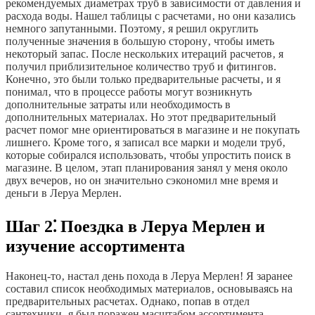
рекомендуемых диаметрах труб в зависимости от давления и
расхода воды. Нашел таблицы с расчетами‚ но они казались
немного запутанными. Поэтому‚ я решил округлить
полученные значения в большую сторону‚ чтобы иметь
некоторый запас. После нескольких итераций расчетов‚ я
получил приблизительное количество труб и фитингов.
Конечно‚ это были только предварительные расчеты‚ и я
понимал‚ что в процессе работы могут возникнуть
дополнительные затраты или необходимость в
дополнительных материалах. Но этот предварительный
расчет помог мне ориентироваться в магазине и не покупать
лишнего. Кроме того‚ я записал все марки и модели труб‚
которые собирался использовать‚ чтобы упростить поиск в
магазине. В целом‚ этап планирования занял у меня около
двух вечеров‚ но он значительно сэкономил мне время и
деньги в Леруа Мерлен.
Шаг 2⁚ Поездка в Леруа Мерлен и
изучение ассортимента
Наконец-то‚ настал день похода в Леруа Мерлен! Я заранее
составил список необходимых материалов‚ основываясь на
предварительных расчетах. Однако‚ попав в отдел
сантехники‚ я был поражен масштабом ассортимента.