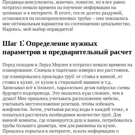
Продавцы-консультанты‚ конечно‚ помогли‚ но я все равно
потратил немало времени на изучение информации на
ценниках и в интернете. В итоге‚ после долгих раздумий‚
остановился на полипропиленовых трубах – они показались
мне оптимальным вариантом по соотношению цена/качество.
Надеюсь‚ мой выбор оправдается!
Шаг 1⁚ Определение нужных
параметров и предварительный расчет
Перед походом в Леруа Мерлен я потратил немало времени на
планирование. Сначала я тщательно измерил все расстояния‚
где планировалась прокладка труб⁚ от стояка к ванной‚ от
стояка к кухне‚ от кухни к стиральной машине и т.д..
Записывал всё в блокнот‚ параллельно делая наброски схемы
будущего водопровода. Это оказалось куда сложнее‚ чем я
думал! Мне пришлось учитывать расположение мебели‚
учитывать местоположение розетков‚ чтобы избежать
конфликтов. Затем‚ учитывая расход воды в каждой точке‚ я
попытался рассчитать необходимое количество труб. Для
ванной комнаты‚ где планируется душ и ванна‚ потребовалось
трубы большего диаметра‚ чем для раковины на кухне.
Пришлось порыться в интернете‚ искать информацию о