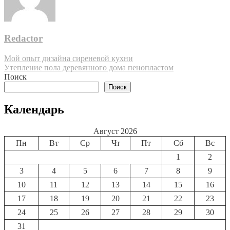
Redactor
Навигация
Мой опыт дизайна сиреневой кухни
Утепление пола деревянного дома пенопластом
по
Поиск
записям
Поиск
Календарь
Август 2026
Пн
Вт
Ср
Чт
Пт
Сб
Вс
1
2
3
4
5
6
7
8
9
10
11
12
13
14
15
16
17
18
19
20
21
22
23
24
25
26
27
28
29
30
31