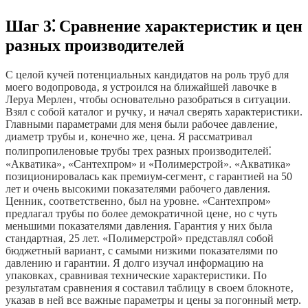
Шаг 3⁚ Сравнение характеристик и цен
разных производителей
С целой кучей потенциальных кандидатов на роль труб для
моего водопровода‚ я устроился на ближайшей лавочке в
Леруа Мерлен‚ чтобы основательно разобраться в ситуации.
Взял с собой каталог и ручку‚ и начал сверять характеристики.
Главными параметрами для меня были рабочее давление‚
диаметр трубы и‚ конечно же‚ цена. Я рассматривал
полипропиленовые трубы трех разных производителей⁚
«Акватика»‚ «Сантехпром» и «Полимерстрой». «Акватика»
позиционировалась как премиум-сегмент‚ с гарантией на 50
лет и очень высокими показателями рабочего давления.
Ценник‚ соответственно‚ был на уровне. «Сантехпром»
предлагал трубы по более демократичной цене‚ но с чуть
меньшими показателями давления. Гарантия у них была
стандартная‚ 25 лет. «Полимерстрой» представлял собой
бюджетный вариант‚ с самыми низкими показателями по
давлению и гарантии. Я долго изучал информацию на
упаковках‚ сравнивая технические характеристики. По
результатам сравнения я составил таблицу в своем блокноте‚
указав в ней все важные параметры и цены за погонный метр.