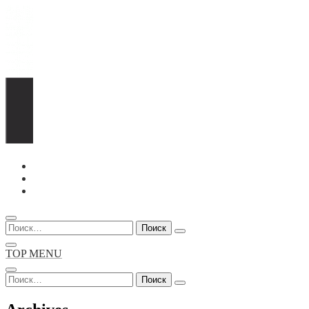
Перейти
к
содержимому
Найти:
TOP MENU
Найти: