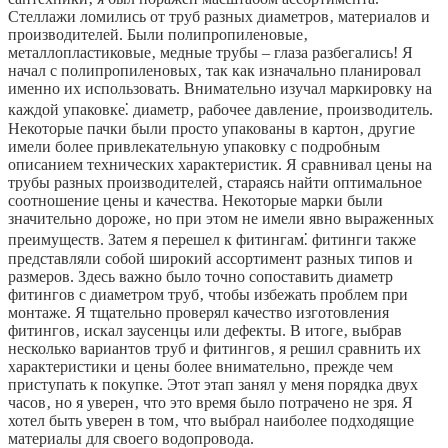
Стеллажи ломились от труб разных диаметров‚ материалов и
производителей. Были полипропиленовые‚
металлопластиковые‚ медные трубы – глаза разбегались! Я
начал с полипропиленовых‚ так как изначально планировал
именно их использовать. Внимательно изучал маркировку на
каждой упаковке⁚ диаметр‚ рабочее давление‚ производитель.
Некоторые пачки были просто упакованы в картон‚ другие
имели более привлекательную упаковку с подробным
описанием технических характеристик. Я сравнивал цены на
трубы разных производителей‚ стараясь найти оптимальное
соотношение цены и качества. Некоторые марки были
значительно дороже‚ но при этом не имели явно выраженных
преимуществ. Затем я перешел к фитингам⁚ фитинги также
представляли собой широкий ассортимент разных типов и
размеров. Здесь важно было точно сопоставить диаметр
фитингов с диаметром труб‚ чтобы избежать проблем при
монтаже. Я тщательно проверял качество изготовления
фитингов‚ искал заусенцы или дефекты. В итоге‚ выбрав
несколько вариантов труб и фитингов‚ я решил сравнить их
характеристики и цены более внимательно‚ прежде чем
приступать к покупке. Этот этап занял у меня порядка двух
часов‚ но я уверен‚ что это время было потрачено не зря. Я
хотел быть уверен в том‚ что выбрал наиболее подходящие
материалы для своего водопровода.