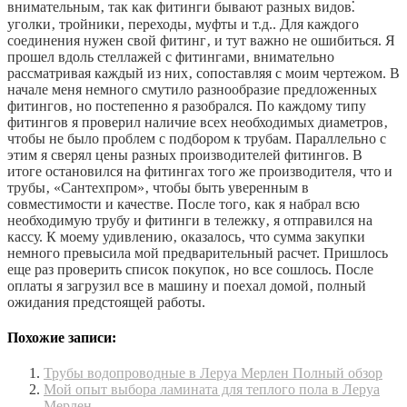
внимательным‚ так как фитинги бывают разных видов⁚
уголки‚ тройники‚ переходы‚ муфты и т.д.. Для каждого
соединения нужен свой фитинг‚ и тут важно не ошибиться. Я
прошел вдоль стеллажей с фитингами‚ внимательно
рассматривая каждый из них‚ сопоставляя с моим чертежом. В
начале меня немного смутило разнообразие предложенных
фитингов‚ но постепенно я разобрался. По каждому типу
фитингов я проверил наличие всех необходимых диаметров‚
чтобы не было проблем с подбором к трубам. Параллельно с
этим я сверял цены разных производителей фитингов. В
итоге остановился на фитингах того же производителя‚ что и
трубы‚ «Сантехпром»‚ чтобы быть уверенным в
совместимости и качестве. После того‚ как я набрал всю
необходимую трубу и фитинги в тележку‚ я отправился на
кассу. К моему удивлению‚ оказалось‚ что сумма закупки
немного превысила мой предварительный расчет. Пришлось
еще раз проверить список покупок‚ но все сошлось. После
оплаты я загрузил все в машину и поехал домой‚ полный
ожидания предстоящей работы.
Похожие записи:
Трубы водопроводные в Леруа Мерлен Полный обзор
Мой опыт выбора ламината для теплого пола в Леруа
Мерлен