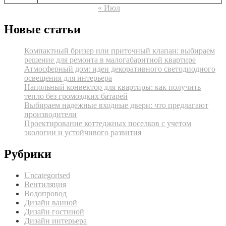
« Июл
Новые статьи
Компактный бризер или приточный клапан: выбираем
решение для ремонта в малогабаритной квартире
Атмосферный дом: идеи декоративного светодиодного
освещения для интерьера
Напольный конвектор для квартиры: как получить
тепло без громоздких батарей
Выбираем надежные входные двери: что предлагают
производители
Проектирование коттеджных поселков с учетом
экологии и устойчивого развития
Рубрики
Uncategorised
Вентиляция
Водопровод
Дизайн ванной
Дизайн гостиной
Дизайн интерьера