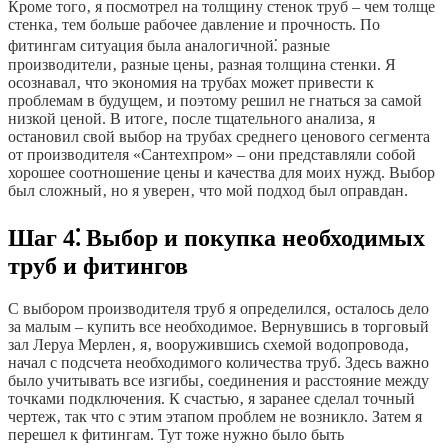
Кроме того‚ я посмотрел на толщину стенок труб – чем толще
стенка‚ тем больше рабочее давление и прочность. По
фитингам ситуация была аналогичной⁚ разные
производители‚ разные цены‚ разная толщина стенки. Я
осознавал‚ что экономия на трубах может привести к
проблемам в будущем‚ и поэтому решил не гнаться за самой
низкой ценой. В итоге‚ после тщательного анализа‚ я
остановил свой выбор на трубах среднего ценового сегмента
от производителя «Сантехпром» – они представляли собой
хорошее соотношение цены и качества для моих нужд. Выбор
был сложный‚ но я уверен‚ что мой подход был оправдан.
Шаг 4⁚ Выбор и покупка необходимых
труб и фитингов
С выбором производителя труб я определился‚ осталось дело
за малым – купить все необходимое. Вернувшись в торговый
зал Леруа Мерлен‚ я‚ вооружившись схемой водопровода‚
начал с подсчета необходимого количества труб. Здесь важно
было учитывать все изгибы‚ соединения и расстояние между
точками подключения. К счастью‚ я заранее сделал точный
чертеж‚ так что с этим этапом проблем не возникло. Затем я
перешел к фитингам. Тут тоже нужно было быть