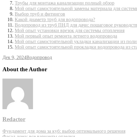
Трубы для монтажа канализации полный обзор
Мой опыт самостоятельной замены материала для систем
Выбор труб и фитингов
Какой диаметр труб для водопровода?
Водопровод из труб ПНД для дачи: пошаговое руководст
Мой опыт установки врезок для системы отопления
Мой первый опыт ремонта летнего водопровода
Мой опыт самостоятельной укладки канализации из пол
Мой опыт самостоятельной прокладки водопровода из ст
Дек 9, 2024
Водопровод
About the Author
Redactor
Навигация
Фундамент для дома за куб: выбор оптимального решения
Фасад дома: все варианты отделки