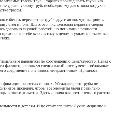
полагаемые трассы труб. Старался прокладывать трубы как
ие уделил уклону труб, необходимому для отвода воздуха и
стке трассы.
ло избегать пересечения труб с другими коммуникациями,
ну стен и пола. Для этого я использовал перьевые сверла
алось довольно скучной работой, но понимание важности
бы представить себе всю систему в целом и увидеть возможные
нтажа.
оптимальным вариантом по соотношению цена/качество. Начал с
 надел фитинги, используя специальный инструмент – обжимные
е чего соединение получилось негерметичным. Пришлось
 фиксации на стенах и полах. Убеждался, что трубы не
фитингов проверял, чтобы все элементы были правильно
ды разного диаметра. Здесь я понял важность точного расчета
тельности к деталям. И не стоит спешить! Лучше медленно и