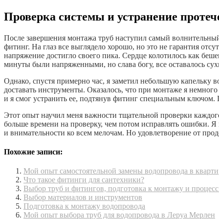
Проверка системы и устранение протече
После завершения монтажа труб наступил самый волнительный 
фитинг. На глаз все выглядело хорошо, но это не гарантия от
напряжение достигло своего пика. Сердце колотилось как беш
минуты были напряженными, но слава богу, все оставалось сух
Однако, спустя примерно час, я заметил небольшую капельку 
доставать инструменты. Оказалось, что при монтаже я немного
и я смог устранить ее, подтянув фитинг специальным ключом. П
Этот опыт научил меня важности тщательной проверки каждог
больше времени на проверку, чем потом исправлять ошибки. Я п
и внимательности ко всем мелочам. Но удовлетворение от прод
Похожие записи:
Мой опыт самостоятельной замены водопровода в кварти
Что такое фитинги для сантехники?
Выбор труб и фитингов, подготовка к монтажу и процес
Выбор материалов и инструментов
Подготовка к монтажу водопровода
Мой опыт выбора труб для водопровода в Леруа Мерлен