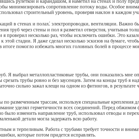
вшись рулеткой и карандашом, я наметил на стенах и полу пред
обы минимизировать сопротивление потоку воды. Особое вниман
пользовал строительный уровень, проверяя наклон в каждом уча
ций в стенах и полах⁚ электропроводки, вентиляции. Важно бы
я труб через стены и пол я разметил отверстия, учитывая толщи
тки я проверил несколько раз, чтобы исключить ошибки. Это каз
к этой стадии. Я даже сделал несколько эскизов на бумаге, что
 в итоге помогло избежать многих головных болей в процессе мо
труб. Я выбрал металлопластиковые трубы, они показались мне 
бы срезать трубы ровно и без заусенцев. Затем на концы труб я
таточно сильно зажал клещи на одном из фитингов, в результат
 по размеченным трассам, используя специальные крепления для
имание уделял герметичности всех соединений. Перед обжимом 
о было изменить направление труб, использовал отводы и перехо
аленькой детали могла задержать всю работу.
атным и терпеливым. Работа с трубами требует точности и внима
 ошибки, которые потом придется исправлять.