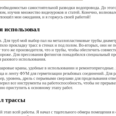
необходимостью самостоятельной разводки водопровода. До этог
змом, изучив множество видеоуроков и статей. Конечно, волновалс
ревзошёл мои ожидания, и я горжусь своей работой!
я использовал
в. Для труб мой выбор пал на металлопластиковые трубы диамет
ило прокладку трасс в стенах и под полом. Во-вторых, они не п
 того же производителя, что и трубы, чтобы обеспечить совмес
дороже. Для прессования фитингов понадобился специальный пре
я разового использования.
шаровые краны, удобные в использовании и ремонтопригодные. Я
ьца и ленту ФУМ для герметизации резьбовых соединений. Для 
ркер, уровень, дрель с перьевыми сверлами для проделывания от
верил все инструменты на работоспособность, чтобы не прерыват
нно приступить к основному этапу работ.
ал трассы
й этап всей работы. Я начал с тщательного обмера помещения и