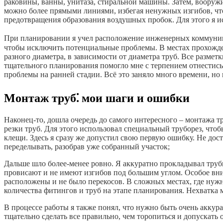
раковины, ванны, унитаза, стиральной машины. Затем, вооружи
можно более прямыми линиями, избегая ненужных изгибов, чт
предотвращения образования воздушных пробок. Для этого я ис
При планировании я учел расположение инженерных коммуника
чтобы исключить потенциальные проблемы. В местах прохождени
разного диаметра, в зависимости от диаметра труб. Все разме
тщательного планирования помогло мне с терпением отнестись 
проблемы на ранней стадии. Всё это заняло много времени, но
Монтаж труб⁚ мои шаги и ошибки
Наконец-то, дошла очередь до самого интересного – монтажа 
резки труб. Для этого использовал специальный труборез, что
клещи. Здесь я сразу же допустил свою первую ошибку. Не дос
переделывать, разобрав уже собранный участок;
Дальше шло более-менее ровно. Я аккуратно прокладывал трубы
провисают и не имеют изгибов под большим углом. Особое вн
расположены и не было перекосов. В сложных местах, где нужн
количества фитингов и труб на этапе планирования. Нехватка м
В процессе работы я также понял, что нужно быть очень аккур
тщательно сделать все правильно, чем торопиться и допускать