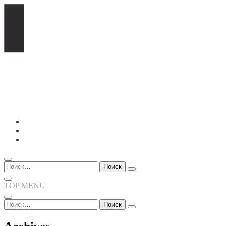
Перейти
к
содержимому
Найти:
TOP MENU
Найти: