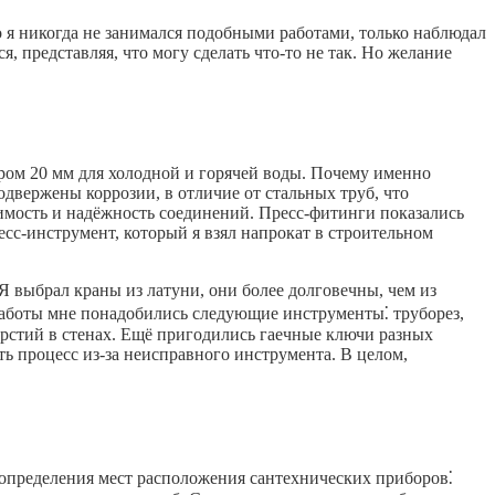
о я никогда не занимался подобными работами, только наблюдал
я, представляя, что могу сделать что-то не так. Но желание
ром 20 мм для холодной и горячей воды. Почему именно
одвержены коррозии, в отличие от стальных труб, что
тимость и надёжность соединений. Пресс-фитинги показались
сс-инструмент, который я взял напрокат в строительном
 выбрал краны из латуни, они более долговечны, чем из
работы мне понадобились следующие инструменты⁚ труборез,
верстий в стенах. Ещё пригодились гаечные ключи разных
ь процесс из-за неисправного инструмента. В целом,
 определения мест расположения сантехнических приборов⁚