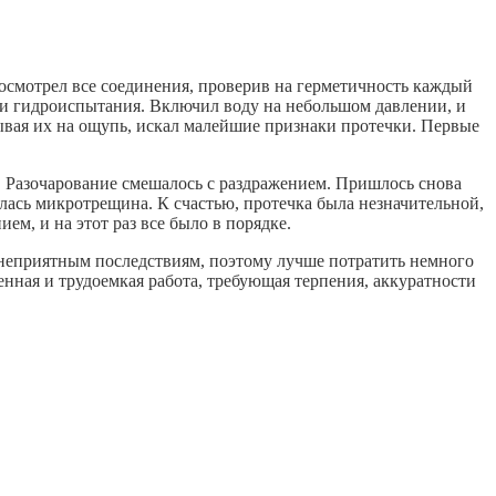
осмотрел все соединения, проверив на герметичность каждый
сти гидроиспытания. Включил воду на небольшом давлении, и
ывая их на ощупь, искал малейшие признаки протечки. Первые
! Разочарование смешалось с раздражением. Пришлось снова
илась микротрещина. К счастью, протечка была незначительной,
ем, и на этот раз все было в порядке.
 неприятным последствиям, поэтому лучше потратить немного
енная и трудоемкая работа, требующая терпения, аккуратности