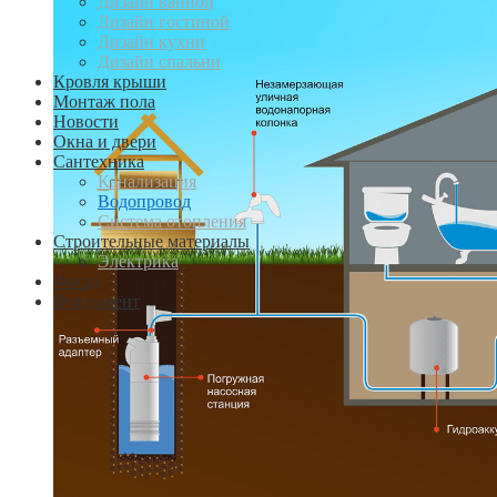
Дизайн ванной
Дизайн гостиной
Дизайн кухни
Дизайн спальни
Кровля крыши
Монтаж пола
Новости
Окна и двери
Сантехника
Канализация
Водопровод
Система отопления
Строительные материалы
Электрика
Фасад
Фундамент