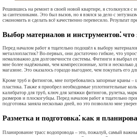
Решившись на ремонт в своей новой квартире, я столкнулся с 
за сантехниками. Это был вызов, но я взялся за дело с энтузиа
сэкономить и сделать всё качественно перевесило. Результат п
Выбор материалов и инструментов⁚ что 
Перед началом работ я тщательно подошёл к выбору материало
металлопластик? Во-первых, они достаточно гибкие, что упрост
немаловажно для долговечности системы. Фитинги я выбрал от
мне более надёжными, чем компрессионные, хотя и несколько 
магазине. Это оказалось гораздо выгоднее, чем покупать его дл
Кроме труб и фитингов, мне потребовались запорные краны – 
пластика. Также я приобрел необходимые уплотнительные кол
калибратор для труб, ключ для затяжки фитингов, рулетка, ма
размеров и плоскогубцы. Перед началом работ я тщательно про
подготовка заняла несколько дней, но это позволило мне увере
Разметка и подготовка⁚ как я планиров
Планирование трасс водопровода – это, пожалуй, самый важны