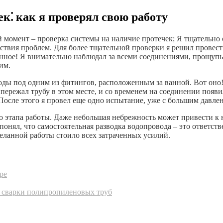
к⁚ как я проверял свою работу
момент – проверка системы на наличие протечек; Я тщательно 
сутствия проблем. Для более тщательной проверки я решил прове
енное! Я внимательно наблюдал за всеми соединениями, прощуп
им.
воды под одним из фитингов, расположенным за ванной. Вот оно
 пережал трубу в этом месте, и со временем на соединении появ
осле этого я провел еще одно испытание, уже с большим давлени
о этапа работы. Даже небольшая небрежность может привести к
онял, что самостоятельная разводка водопровода – это ответств
еланной работы стоило всех затраченных усилий.
ре
с сварки полипропиленовых труб