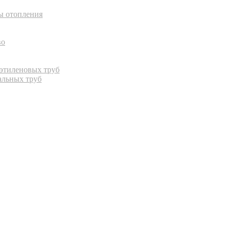
ы отопления
во
иэтиленовых труб
альных труб