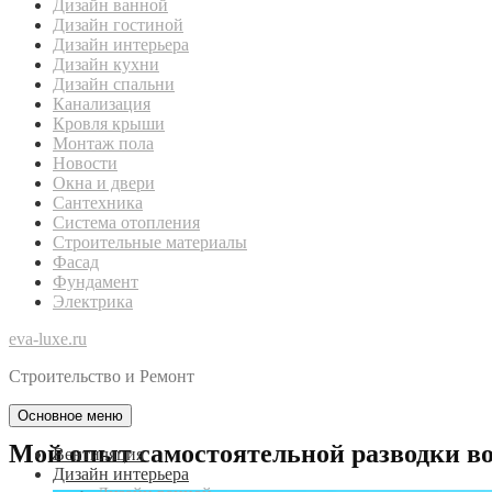
Дизайн ванной
Дизайн гостиной
Дизайн интерьера
Дизайн кухни
Дизайн спальни
Канализация
Кровля крыши
Монтаж пола
Новости
Окна и двери
Сантехника
Система отопления
Строительные материалы
Фасад
Фундамент
Электрика
eva-luxe.ru
Строительство и Ремонт
Основное меню
Мой опыт самостоятельной разводки в
Вентиляция
Дизайн интерьера