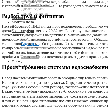
Дизайн ванной
Создание надежной системы водоснабжения на даче – задача‚
Дизайн гостиной
к коррозии и простоте монтажа. Это руководство поможет вам 
Дизайн кухни
Дизайн спальни
Выбор труб и фитингов
Кровля крыши
Монтаж пола
Новости
При выборе труб ПНД для дачного водопровода необходимо учи
Окна и двери
достаточно труб диаметром 20-32 мм. Более крупные диаметры 
Сантехника
системы – трубы должны выдерживать максимальное давление‚
Канализация
производителей‚ имеющих сертификаты соответствия. Обращай
Водопровод
составляющая системы. Они должны быть изготовлены из того 
Система отопления
компрессионные фитинги‚ которые обеспечивают надежное и ге
Строительные материалы
сертификатов. Не экономьте на качестве труб и фитингов – эт
Электрика
проблем в будущем. Перед покупкой рекомендуется проконсуль
Фасад
Фундамент
Проектирование системы водоснабжен
Перед началом монтажных работ необходимо тщательно спланиро
Нанесите их на план дачного участка. Определите место рас
труб‚ учитывая особенности рельефа‚ расположение построек и
Важно учесть глубину прокладки труб‚ особенно в регионах с 
выбранные на этапе выбора материалов. Составьте схему водоп
и тип фитингов. Проектирование поможет избежать ошибок при
ключевых точках системы для удобства обслуживания и ремонт