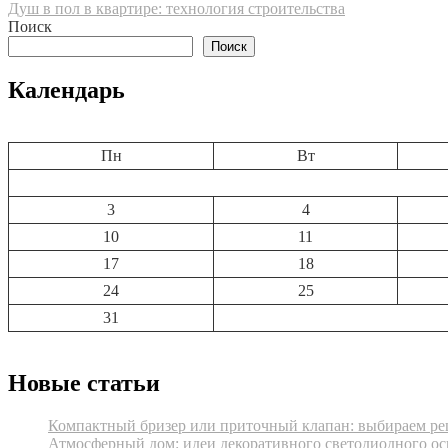
Душ в пол в квартире: технология строительства
по
Поиск
записям
Поиск
Календарь
Пн
Вт
3
4
10
11
17
18
24
25
31
Новые статьи
Компактный бризер или приточный клапан: выбираем реш
Атмосферный дом: идеи декоративного светодиодного ос