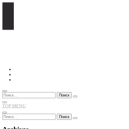
Перейти
к
содержимому
Найти:
TOP MENU
Найти: