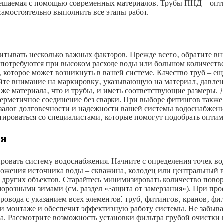
 решаемая с помощью современных материалов. Трубы ПНД – опт
самостоятельно выполнить все этапы работ.
тывать несколько важных факторов. Прежде всего‚ обратите вн
потребуются при высоком расходе воды или большом количестве т
 которое может возникнуть в вашей системе. Качество труб – 
те внимание на маркировку‚ указывающую на материал‚ давлени
же материала‚ что и трубы‚ и иметь соответствующие размеры.
рметичное соединение без сварки. При выборе фитингов также 
о залог долговечности и надежности вашей системы водоснабжен
тироваться со специалистами‚ которые помогут подобрать опти
ия
вать систему водоснабжения. Начните с определения точек водо
положения источника воды – скважина‚ колодец или центральны
 других объектов. Старайтесь минимизировать количество повор
морозными зимами (см. раздел «Защита от замерзания»). При пр
ровода с указанием всех элементов⁚ труб‚ фитингов‚ кранов‚ фи
 монтаже и обеспечит эффективную работу системы. Не забывай
а. Рассмотрите возможность установки фильтра грубой очистки 