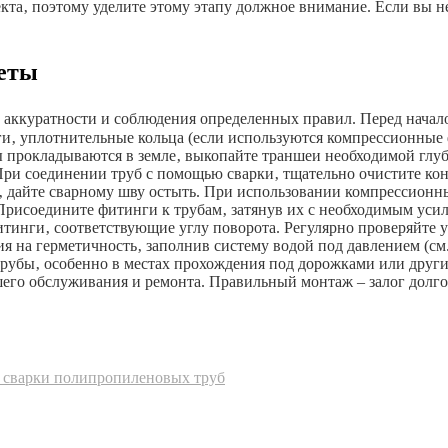
екта‚ поэтому уделите этому этапу должное внимание. Если вы н
веты
 аккуратности и соблюдения определенных правил. Перед начало
и‚ уплотнительные кольца (если используются компрессионные ф
бы прокладываются в земле‚ выкопайте траншеи необходимой гл
При соединении труб с помощью сварки‚ тщательно очистите кон
‚ дайте сварному шву остыть. При использовании компрессионны
рисоедините фитинги к трубам‚ затянув их с необходимым усили
тинги‚ соответствующие углу поворота. Регулярно проверяйте у
ия на герметичность‚ заполнив систему водой под давлением (см
рубы‚ особенно в местах прохождения под дорожками или други
его обслуживания и ремонта. Правильный монтаж – залог долго
с сварки полипропиленовых труб