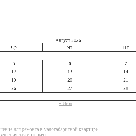
Август 2026
Ср
Чт
Пт
5
6
7
12
13
14
19
20
21
26
27
28
« Июл
ение для ремонта в малогабаритной квартире
вещения для интерьера