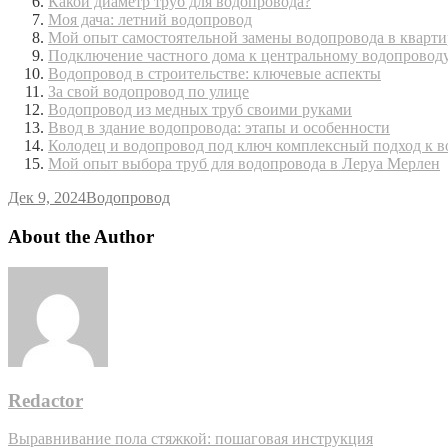
Какой диаметр труб для водопровода?
Моя дача: летний водопровод
Мой опыт самостоятельной замены водопровода в кварти
Подключение частного дома к центральному водопроводу
Водопровод в строительстве: ключевые аспекты
За свой водопровод по улице
Водопровод из медных труб своими руками
Ввод в здание водопровода: этапы и особенности
Колодец и водопровод под ключ комплексный подход к 
Мой опыт выбора труб для водопровода в Леруа Мерлен
Дек 9, 2024
Водопровод
About the Author
Redactor
Навигация
Выравнивание пола стяжкой: пошаговая инструкция