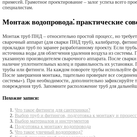
примесей. Грамотное проектирование – залог успеха всего про
специалистам.
Монтаж водопровода⁚ практические со
Монтаж труб ПНД – относительно простой процесс‚ но требует
сварочный аппарат (для сварки ПНД труб)‚ калибратор‚ фитинг
прокладки труб по заранее разработанному проекту. Если тру
источника воды для облегчения удаления воздуха из системы. 
указанную производителем сварочного аппарата. После сварки
наличие уплотнительных колец и правильность их установки. П
трубы или фитинги. На каждом повороте трубы используйте фи
После завершения монтажа‚ тщательно проверьте все соединен
системы»). При необходимости‚ дополнительно зафиксируйте т
повреждения труб. Запомните расположение труб для дальнейш
Похожие записи:
Что такое фитинги для сантехники?
Выбор труб и фитингов, подготовка к монтажу и процес
Выбор материалов и инструментов
Подготовка к монтажу водопровода
Что такое уличный водопровод?