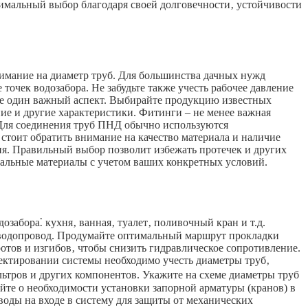
имальный выбор благодаря своей долговечности‚ устойчивости
имание на диаметр труб. Для большинства дачных нужд
очек водозабора. Не забудьте также учесть рабочее давление
еще один важный аспект. Выбирайте продукцию известных
е и другие характеристики. Фитинги – не менее важная
 Для соединения труб ПНД обычно используются
стоит обратить внимание на качество материала и наличие
ия. Правильный выбор позволит избежать протечек и других
мальные материалы с учетом ваших конкретных условий.
забора⁚ кухня‚ ванная‚ туалет‚ поливочный кран и т.д.
й водопровод. Продумайте оптимальный маршрут прокладки
отов и изгибов‚ чтобы снизить гидравлическое сопротивление.
оектировании системы необходимо учесть диаметры труб‚
льтров и других компонентов. Укажите на схеме диаметры труб
те о необходимости установки запорной арматуры (кранов) в
воды на входе в систему для защиты от механических