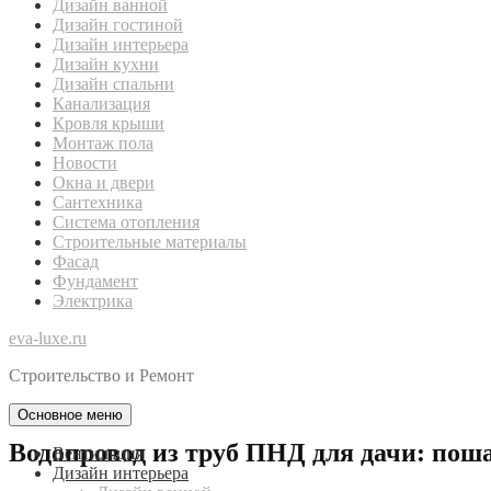
Дизайн ванной
Дизайн гостиной
Дизайн интерьера
Дизайн кухни
Дизайн спальни
Канализация
Кровля крыши
Монтаж пола
Новости
Окна и двери
Сантехника
Система отопления
Строительные материалы
Фасад
Фундамент
Электрика
eva-luxe.ru
Строительство и Ремонт
Основное меню
Водопровод из труб ПНД для дачи: поша
Вентиляция
Дизайн интерьера