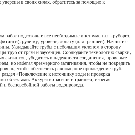
е уверены в своих силах‚ обратитесь за помощью к
м работ подготовьте все необходимые инструменты⁚ труборез‚
итинги)‚ рулетку‚ уровень‚ лопату (для траншей). Начните с
убины. Укладывайте трубы с небольшим уклоном в сторону
цы труб от грязи и заусенцев. Соблюдайте технологию сварки‚
х фитингов‚ убедитесь в надежности соединения‚ проверьте
ем‚ но избегая чрезмерного затягивания‚ чтобы не повредить
ровень‚ чтобы обеспечить равномерное прохождение труб.
. раздел «Подключение к источнику воды и проверка
ми объектами. Аккуратно засыпьте траншеи‚ избегая
й и бесперебойной работы водопровода.