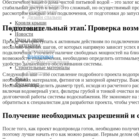
Дизайн ванной
Обеспечение вашего дома чистой питьевой водой – это залог 
Дизайн гостиной
стабильный доступ к воде. Это сложный, но осуществимый пр
Дизайн кухни
рассмотрим каждый этап подключения, от подготовки до запус
Дизайн спальни
Кровля крыши
Подготовительный этап⁚ Проверка возм
Монтаж пола
Новости
Окна и двери
Прежде чем приступать к активным действиям по подключению 
Сантехника
несколько важных шагов, от которых напрямую зависит успех 
Канализация
подключения. Уточните наличие свободных мощностей на ближ
Водопровод
возможности подключения, необходимо определить оптимальну
Система отопления
удобство дальнейшего обслуживания системы.
Строительные материалы
Электрика
Следующий шаг – это составление подробного проекта водопров
Фасад
необходимых материалов, фитингов и запорной арматуры. Важн
Фундамент
Необходимо определить диаметр труб, исходя из расчетного ра
включая водомерный узел, фильтры грубой и тонкой очистки в
долговечной работы системы водоснабжения. Не экономьте на 
обратиться к специалистам для разработки проекта, чтобы уче
Получение необходимых разрешений и 
После того, как проект водопровода готов, необходимо получи
поэтому лучше начать его как можно раньше. Первым делом об