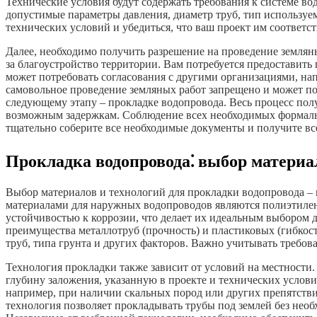
Технические условия будут содержать требования к системе во
допустимые параметры давления, диаметр труб, тип используе
технических условий и убедиться, что ваш проект им соответст
Далее, необходимо получить разрешение на проведение землян
за благоустройство территории. Вам потребуется предоставит
может потребовать согласования с другими организациями, на
самовольное проведение земляных работ запрещено и может по
следующему этапу – прокладке водопровода. Весь процесс полу
возможным задержкам. Соблюдение всех необходимых формально
тщательно соберите все необходимые документы и получите вс
Прокладка водопровода⁚ выбор материа
Выбор материалов и технологий для прокладки водопровода –
материалами для наружных водопроводов являются полиэтиле
устойчивостью к коррозии, что делает их идеальным выбором 
преимущества металлотруб (прочность) и пластиковых (гибкос
труб, типа грунта и других факторов. Важно учитывать требов
Технология прокладки также зависит от условий на местности
глубину заложения, указанную в проекте и технических услов
например, при наличии скальных пород или других препятстви
технология позволяет прокладывать трубы под землей без необ