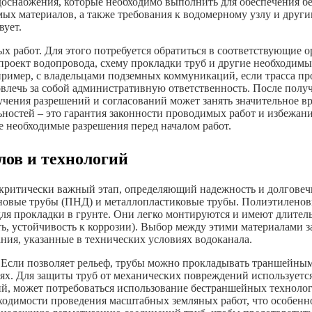
доснабжения, которые необходимо выполнить для обеспечения бе
мых материалов, а также требования к водомерному узлу и друг
вует.
ых работ. Для этого потребуется обратиться в соответствующие
ь проект водопровода, схему прокладки труб и другие необходи
пример, с владельцами подземных коммуникаций, если трасса пр
влечь за собой административную ответственность. После полу
чения разрешений и согласований может занять значительное вре
стей – это гарантия законности проводимых работ и избежания
е необходимые разрешения перед началом работ.
лов и технологий
 критически важный этап, определяющий надежность и долговеч
новые трубы (ПНД) и металлопластиковые трубы. Полиэтиленов
для прокладки в грунте. Они легко монтируются и имеют длител
ть, устойчивость к коррозии). Выбор между этими материалами з
ания, указанные в технических условиях водоканала.
. Если позволяет рельеф, трубы можно прокладывать траншейны
иях. Для защиты труб от механических повреждений используется
й, может потребоваться использование бестраншейных технологи
ходимости проведения масштабных земляных работ, что особенно