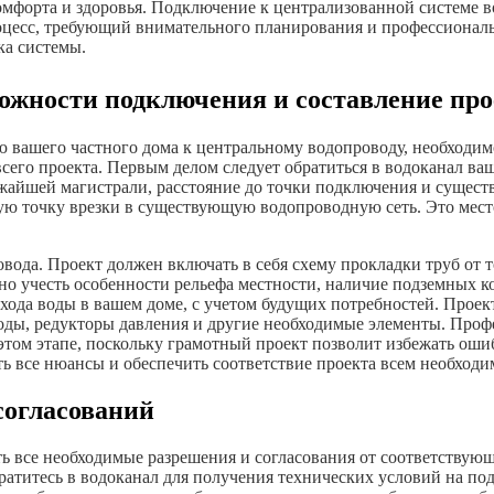
комфорта и здоровья. Подключение к централизованной системе
оцесс, требующий внимательного планирования и профессиональ
ка системы.
ожности подключения и составление про
вашего частного дома к центральному водопроводу, необходимо 
всего проекта. Первым делом следует обратиться в водоканал ва
айшей магистрали, расстояние до точки подключения и сущест
ю точку врезки в существующую водопроводную сеть. Это место
ода. Проект должен включать в себя схему прокладки труб от т
о учесть особенности рельефа местности, наличие подземных ко
схода воды в вашем доме, с учетом будущих потребностей. Проек
оды, редукторы давления и другие необходимые элементы. Проф
этом этапе, поскольку грамотный проект позволит избежать оши
сть все нюансы и обеспечить соответствие проекта всем необход
согласований
ть все необходимые разрешения и согласования от соответствующ
ратитесь в водоканал для получения технических условий на п