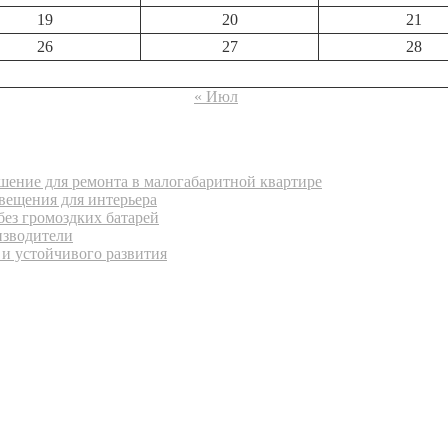
19
20
21
26
27
28
« Июл
ение для ремонта в малогабаритной квартире
вещения для интерьера
без громоздких батарей
изводители
 и устойчивого развития