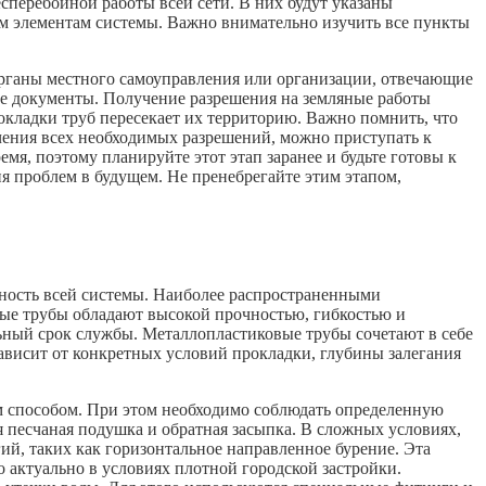
сперебойной работы всей сети. В них будут указаны
им элементам системы. Важно внимательно изучить все пункты
 органы местного самоуправления или организации, отвечающие
мые документы. Получение разрешения на земляные работы
окладки труб пересекает их территорию. Важно помнить, что
чения всех необходимых разрешений, можно приступать к
мя, поэтому планируйте этот этап заранее и будьте готовы к
 проблем в будущем. Не пренебрегайте этим этапом,
ность всей системы. Наиболее распространенными
ые трубы обладают высокой прочностью, гибкостью и
ьный срок службы. Металлопластиковые трубы сочетают в себе
ависит от конкретных условий прокладки, глубины залегания
м способом. При этом необходимо соблюдать определенную
 песчаная подушка и обратная засыпка. В сложных условиях,
й, таких как горизонтальное направленное бурение. Эта
 актуально в условиях плотной городской застройки.