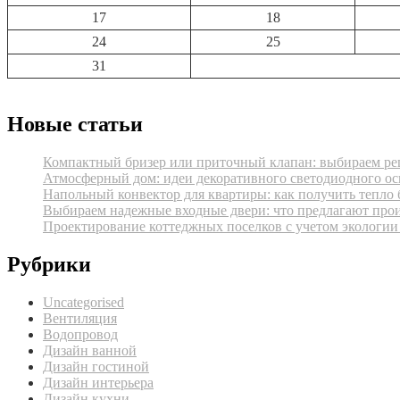
17
18
24
25
31
Новые статьи
Компактный бризер или приточный клапан: выбираем реш
Атмосферный дом: идеи декоративного светодиодного ос
Напольный конвектор для квартиры: как получить тепло 
Выбираем надежные входные двери: что предлагают про
Проектирование коттеджных поселков с учетом экологии
Рубрики
Uncategorised
Вентиляция
Водопровод
Дизайн ванной
Дизайн гостиной
Дизайн интерьера
Дизайн кухни