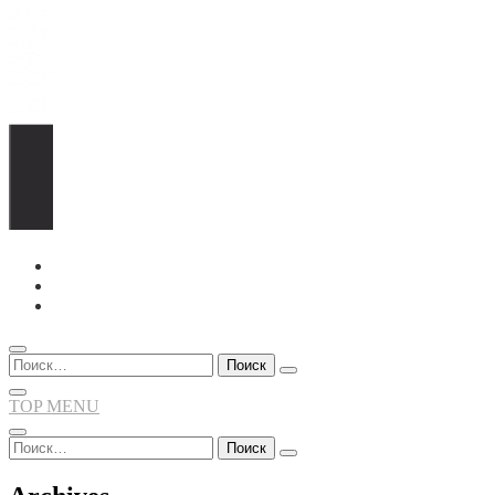
Перейти
к
содержимому
Найти:
TOP MENU
Найти: