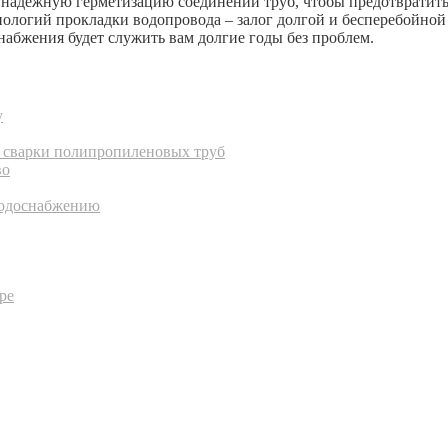
 надежную герметизацию соединений труб, чтобы предотвратить
логий прокладки водопровода – залог долгой и бесперебойной р
набжения будет служить вам долгие годы без проблем.
у
с сварки полипропиленовых труб
во
водоснабжению
ре