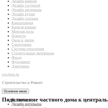
Дизайн ванной
Дизайн гостиной
Дизайн интерьера
Дизайн кухни
Дизайн спальни
Канализация
Кровля крыши
Монтаж пола
Новости
Окна и двери
Сантехника
Система отопления
Строительные материалы
Фасад
Фундамент
Электрика
eva-luxe.ru
Строительство и Ремонт
Основное меню
Подключение частного дома к централь
Вентиляция
Дизайн интерьера