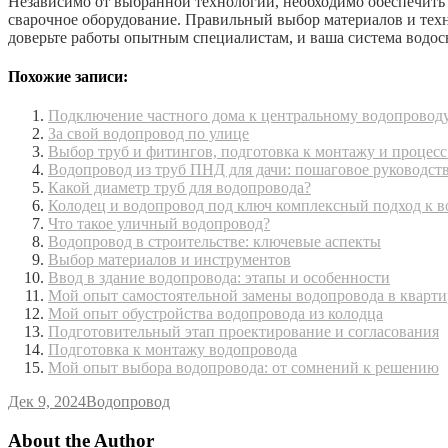
Независимо от выбранной технологии, необходимо обеспечить
сварочное оборудование. Правильный выбор материалов и техно
доверьте работы опытным специалистам, и ваша система водос
Похожие записи:
Подключение частного дома к центральному водопровод
За свой водопровод по улице
Выбор труб и фитингов, подготовка к монтажу и процес
Водопровод из труб ПНД для дачи: пошаговое руководст
Какой диаметр труб для водопровода?
Колодец и водопровод под ключ комплексный подход к 
Что такое уличный водопровод?
Водопровод в строительстве: ключевые аспекты
Выбор материалов и инструментов
Ввод в здание водопровода: этапы и особенности
Мой опыт самостоятельной замены водопровода в кварти
Мой опыт обустройства водопровода из колодца
Подготовительный этап проектирование и согласования
Подготовка к монтажу водопровода
Мой опыт выбора водопровода: от сомнений к решению
Дек 9, 2024
Водопровод
About the Author