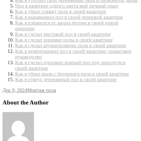
Как я утеплил свои деревянные окна и балконную дверь
Пол в квартире одного цвета мой личный опыт
Как я убрал стяжку пола в своей квартире
Как я выравнивал пол в своей черновой квартире
Как я избавился от запаха бетона в своей новой
квартире
Как я сделал чистовой пол в своей квартире
Как я сделал хорошие полы в своей квартире
Как я сделал шумоизоляцию пола в своей квартире
Как я цементировал пол в своей квартире: пошаговое
руководство
Как я сделал идеально ровный пол под линолеум в
своей квартире
Как я убрал пыль с бетонного пола в своей квартире
Как я стянул деревянный пол в своей квартире
Дек 9, 2024
Монтаж пола
About the Author