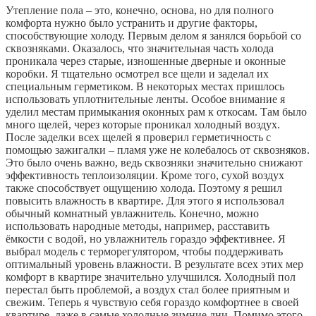
Утепление пола – это, конечно, основа, но для полного
комфорта нужно было устранить и другие факторы,
способствующие холоду. Первым делом я занялся борьбой со
сквозняками. Оказалось, что значительная часть холода
проникала через старые, изношенные дверные и оконные
коробки. Я тщательно осмотрел все щели и заделал их
специальным герметиком. В некоторых местах пришлось
использовать уплотнительные ленты. Особое внимание я
уделил местам примыкания оконных рам к откосам. Там было
много щелей, через которые проникал холодный воздух.
После заделки всех щелей я проверил герметичность с
помощью зажигалки – пламя уже не колебалось от сквозняков.
Это было очень важно, ведь сквозняки значительно снижают
эффективность теплоизоляции. Кроме того, сухой воздух
также способствует ощущению холода. Поэтому я решил
повысить влажность в квартире. Для этого я использовал
обычный комнатный увлажнитель. Конечно, можно
использовать народные методы, например, расставить
ёмкости с водой, но увлажнитель гораздо эффективнее. Я
выбрал модель с терморегулятором, чтобы поддерживать
оптимальный уровень влажности. В результате всех этих мер
комфорт в квартире значительно улучшился. Холодный пол
перестал быть проблемой, а воздух стал более приятным и
свежим. Теперь я чувствую себя гораздо комфортнее в своей
квартире, даже в самые холодные зимние дни. Помимо этого,