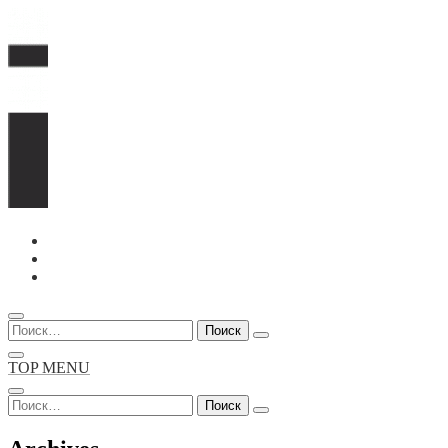
Перейти
к
содержимому
Найти:
TOP MENU
Найти: