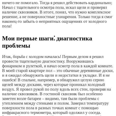
ничего не помогало. Тогда я решил действовать кардинально;
Начал с тщательного осмотра пола, искал щели и проверял
наличие сквозняков. В итоге, понял, что нужно комплексное
решение, а не поверхностные ухищрения. Только тогда я смог
наконец-то забыть о неприятных ощущениях от холодного
пола!
Мои первые шаги⁚ диагностика
проблемы
Итак, борьба с холодом началась! Первым делом я решил
провести тщательную диагностику. Вооружившись
фонариком и рулеткой, я начал осмотр пола в каждой комнате.
В моей старой квартире пол – это обычные деревянные доски,
и я ожидал обнаружить щели и недостатки в укладке. И я не
ошибся! В спальне, например, я обнаружил целую серию
щелей между досками, через которые проникал холодный
воздух. Я провел рукой по полу вдоль всех стен, проверяя на
наличие сквозняков. В гостиной сквозняк был особенно
заметен возле батареи – видимо, там были проблемы с
утеплением между стенками и полом. Замерил температуру
поверхности пола в разных точках комнат с помощью
инфракрасного термометра, который одолжил у соседа.