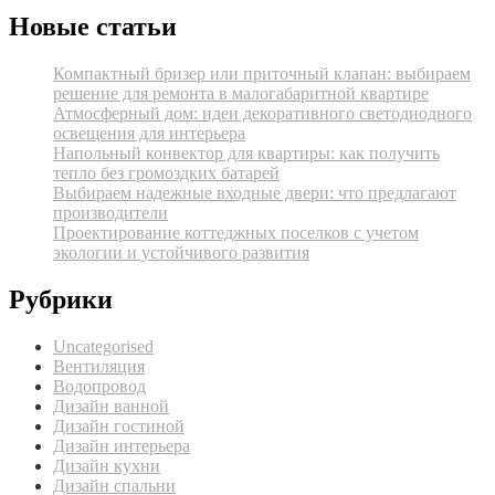
Новые статьи
Компактный бризер или приточный клапан: выбираем
решение для ремонта в малогабаритной квартире
Атмосферный дом: идеи декоративного светодиодного
освещения для интерьера
Напольный конвектор для квартиры: как получить
тепло без громоздких батарей
Выбираем надежные входные двери: что предлагают
производители
Проектирование коттеджных поселков с учетом
экологии и устойчивого развития
Рубрики
Uncategorised
Вентиляция
Водопровод
Дизайн ванной
Дизайн гостиной
Дизайн интерьера
Дизайн кухни
Дизайн спальни