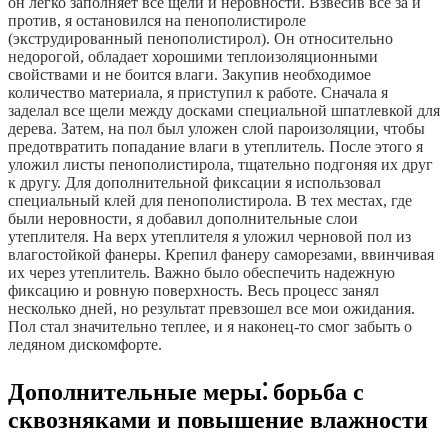
он легко заполняет все щели и неровности. Взвесив все за и
против, я остановился на пенополистироле
(экструдированный пенополистирол). Он относительно
недорогой, обладает хорошими теплоизоляционными
свойствами и не боится влаги. Закупив необходимое
количество материала, я приступил к работе. Сначала я
заделал все щели между досками специальной шпатлевкой для
дерева. Затем, на пол был уложен слой пароизоляции, чтобы
предотвратить попадание влаги в утеплитель. После этого я
уложил листы пенополистирола, тщательно подгоняя их друг
к другу. Для дополнительной фиксации я использовал
специальный клей для пенополистирола. В тех местах, где
были неровности, я добавил дополнительные слои
утеплителя. На верх утеплителя я уложил черновой пол из
влагостойкой фанеры. Крепил фанеру саморезами, ввинчивая
их через утеплитель. Важно было обеспечить надежную
фиксацию и ровную поверхность. Весь процесс занял
несколько дней, но результат превзошел все мои ожидания.
Пол стал значительно теплее, и я наконец-то смог забыть о
ледяном дискомфорте.
Дополнительные меры⁚ борьба с
сквозняками и повышение влажности