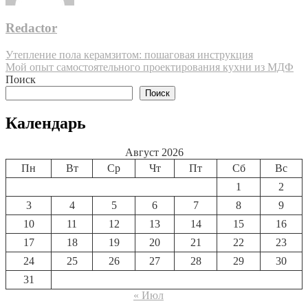
Redactor
Навигация
Утепление пола керамзитом: пошаговая инструкция
Мой опыт самостоятельного проектирования кухни из МДФ
по
Поиск
записям
Поиск
Календарь
Август 2026
Пн
Вт
Ср
Чт
Пт
Сб
Вс
1
2
3
4
5
6
7
8
9
10
11
12
13
14
15
16
17
18
19
20
21
22
23
24
25
26
27
28
29
30
31
« Июл