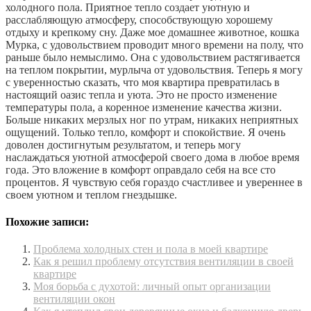
холодного пола. Приятное тепло создает уютную и
расслабляющую атмосферу, способствующую хорошему
отдыху и крепкому сну. Даже мое домашнее животное, кошка
Мурка, с удовольствием проводит много времени на полу, что
раньше было немыслимо. Она с удовольствием растягивается
на теплом покрытии, мурлыча от удовольствия. Теперь я могу
с уверенностью сказать, что моя квартира превратилась в
настоящий оазис тепла и уюта. Это не просто изменение
температуры пола, а коренное изменение качества жизни.
Больше никаких мерзлых ног по утрам, никаких неприятных
ощущений. Только тепло, комфорт и спокойствие. Я очень
доволен достигнутым результатом, и теперь могу
наслаждаться уютной атмосферой своего дома в любое время
года. Это вложение в комфорт оправдало себя на все сто
процентов. Я чувствую себя гораздо счастливее и увереннее в
своем уютном и теплом гнездышке.
Похожие записи:
Проблема холодных стен и пола в моей квартире
Как я решил проблему отсутствия вентиляции в своей
квартире
Моя борьба с духотой: личный опыт организации
вентиляции окон