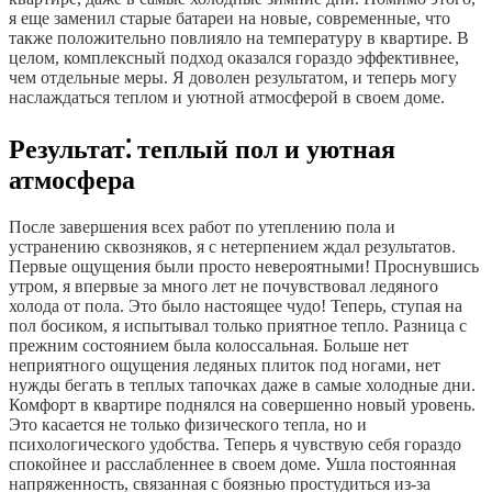
я еще заменил старые батареи на новые, современные, что
также положительно повлияло на температуру в квартире. В
целом, комплексный подход оказался гораздо эффективнее,
чем отдельные меры. Я доволен результатом, и теперь могу
наслаждаться теплом и уютной атмосферой в своем доме.
Результат⁚ теплый пол и уютная
атмосфера
После завершения всех работ по утеплению пола и
устранению сквозняков, я с нетерпением ждал результатов.
Первые ощущения были просто невероятными! Проснувшись
утром, я впервые за много лет не почувствовал ледяного
холода от пола. Это было настоящее чудо! Теперь, ступая на
пол босиком, я испытывал только приятное тепло. Разница с
прежним состоянием была колоссальная. Больше нет
неприятного ощущения ледяных плиток под ногами, нет
нужды бегать в теплых тапочках даже в самые холодные дни.
Комфорт в квартире поднялся на совершенно новый уровень.
Это касается не только физического тепла, но и
психологического удобства. Теперь я чувствую себя гораздо
спокойнее и расслабленнее в своем доме. Ушла постоянная
напряженность, связанная с боязнью простудиться из-за