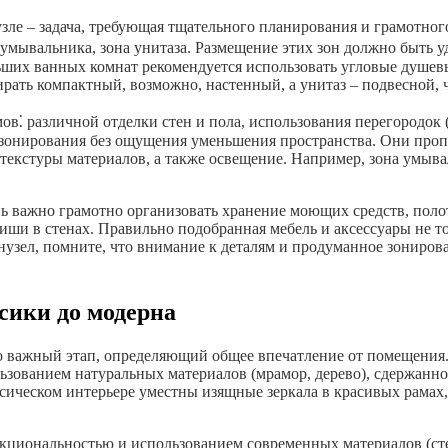
зле – задача, требующая тщательного планирования и грамотно
 умывальника, зона унитаза. Размещение этих зон должно быть
ьших ванных комнат рекомендуется использовать угловые душев
ать компактный, возможно, настенный, а унитаз – подвесной, ч
⁚ различной отделки стен и пола, использования перегородок 
зонирования без ощущения уменьшения пространства. Они пропу
текстуры материалов, а также освещение. Например, зона умывал
нь важно грамотно организовать хранение моющих средств, пол
и в стенах. Правильно подобранная мебель и аксессуары не тол
узел, помните, что внимание к деталям и продуманное зониров
сики до модерна
то важный этап, определяющий общее впечатление от помещения
ьзованием натуральных материалов (мрамор, дерево), сдержанно
ссическом интерьере уместны изящные зеркала в красивых рамах
циональностью и использованием современных материалов (стекл