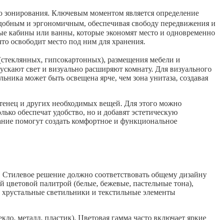
го зонирования. Ключевым моментом является определение
 удобным и эргономичным, обеспечивая свободу передвижения и
ые кабины или ванны, которые экономят место и одновременно
то освободит место под ним для хранения.
(стеклянных, гипсокартонных), размещения мебели и
скают свет и визуально расширяют комнату. Для визуального
ьника может быть освещена ярче, чем зона унитаза, создавая
отенец и других необходимых вещей. Для этого можно
ько обеспечат удобство, но и добавят эстетическую
ание помогут создать комфортное и функциональное
. Стилевое решение должно соответствовать общему дизайну
й цветовой палитрой (белые, бежевые, пастельные тона),
, хрустальные светильники и текстильные элементы
о, металл, пластик). Цветовая гамма часто включает яркие