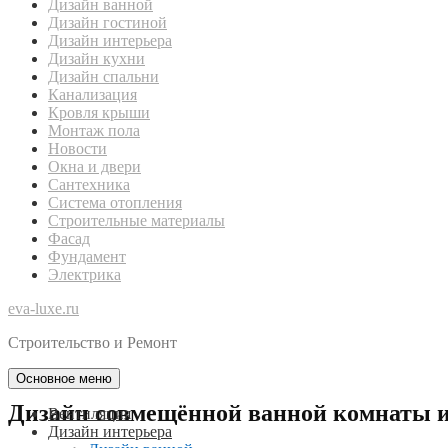
Дизайн ванной
Дизайн гостиной
Дизайн интерьера
Дизайн кухни
Дизайн спальни
Канализация
Кровля крыши
Монтаж пола
Новости
Окна и двери
Сантехника
Система отопления
Строительные материалы
Фасад
Фундамент
Электрика
eva-luxe.ru
Строительство и Ремонт
Основное меню
Дизайн совмещённой ванной комнаты и
Вентиляция
Дизайн интерьера