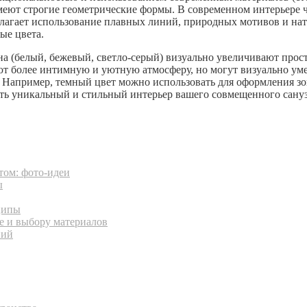
меют строгие геометрические формы. В современном интерьере 
агает использование плавных линий, природных мотивов и нату
ые цвета.
а (белый, бежевый, светло-серый) визуально увеличивают прост
ают более интимную и уютную атмосферу, но могут визуально у
 Например, темный цвет можно использовать для оформления зо
ать уникальный и стильный интерьер вашего совмещенного санузл
том: фото-идеи
ы
ципы
е и выбору материалов
ний