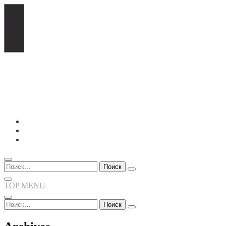
Перейти
к
содержимому
Найти:
TOP MENU
Найти: