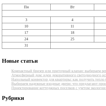
Пн
Вт
3
4
10
11
17
18
24
25
31
Новые статьи
Компактный бризер или приточный клапан: выбираем реш
Атмосферный дом: идеи декоративного светодиодного ос
Напольный конвектор для квартиры: как получить тепло 
Выбираем надежные входные двери: что предлагают про
Проектирование коттеджных поселков с учетом экологии
Рубрики