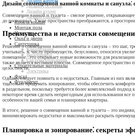
Дизайн ванной
Дизайн совмещённой ванной комнаты и санузла⁚ 
Дизайн гостиной
Дизайн кухни
Совмещение ванной и туалета – смелое решение, открывающее
Дизайн спальни
до роскошных. Узкие пространства преображаются, а простор
Кровля крыши
Монтаж пола
Преимущества и недостатки совмещен
Новости
Окна и двери
Сантехника
Решение о совмещении ванной комнаты и санузла – это шаг, т
Канализация
учитывать. К числу преимуществ, безусловно, относится увели
Водопровод
помещение. Это открывает новые возможности для реализации
Система отопления
также является весомым плюсом. Совмещенное пространство п
Строительные материалы
целостности.
Электрика
Фасад
Однако, следует помнить и о недостатках. Главным из них явл
Фундамент
тщательно продумать зонирование, чтобы обеспечить комфортн
в раздельном, поскольку требуется более комплексный подход к
некоторое время сделать непригодным для использования все п
особенности вашей семьи и планировки квартиры.
В итоге, решение о совмещении ванной и туалета – это инди
минимизировать недостатки и максимально раскрыть преимуще
Планировка и зонирование⁚ секреты эф