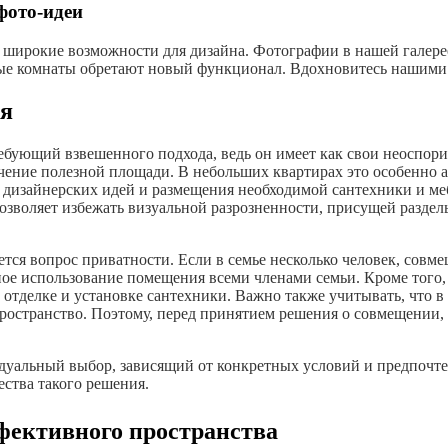
фото-идеи
 широкие возможности для дизайна. Фотографии в нашей галер
ные комнаты обретают новый функционал. Вдохновитесь нашими 
ия
ребующий взвешенного подхода, ведь он имеет как свои неоспор
чение полезной площади. В небольших квартирах это особенно а
 дизайнерских идей и размещения необходимой сантехники и ме
озволяет избежать визуальной разрозненности, присущей разде
яется вопрос приватности. Если в семье несколько человек, сов
ое использование помещения всеми членами семьи. Кроме того,
 отделке и установке сантехники. Важно также учитывать, что в
ространство. Поэтому, перед принятием решения о совмещении, 
видуальный выбор, зависящий от конкретных условий и предпоч
ства такого решения.
фективного пространства