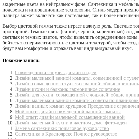
акцентные цвета на нейтральном фоне. Сантехника и мебель и
подсветка и инновационные технологии. Стиль модерн предпол
палитра может включать как пастельные, так и более насыщенн
Выбор цветовой гаммы также играет важную роль. Светлые тон
просторной. Темные цвета (синий, черный, коричневый) созд
светлых и темных цветов, чтобы выделить определенные зоны.
бойтесь экспериментировать с цветом и текстурой, чтобы созд
будут вам комфортны и отражать ваш индивидуальный вкус.
Похожие записи:
Совмещенный санузел: дизайн и идеи
Дизайн маленькой ванной комнаты, совмещенной с туале
Дизайн совмещенного туалета с ванной: общие принцип
Дизайн кухни и балкона: гармоничное сочетание
Дизайн для кухни, совмещенной с лоджией: общие прин
Дизайн маленькой ванной комнаты: советы по планировк
Дизайн ванных комнат хрущевок Преодоление ограниче
Мой опыт: дизайн совмещенной ванной комнаты
Мой опыт: дизайн маленькой совмещенной ванной
Дизайн маленькой кухни в частном доме: фото-идеи
Замена сантехники: пошаговое руководство
Сантехника в Красноярске Полное руководство