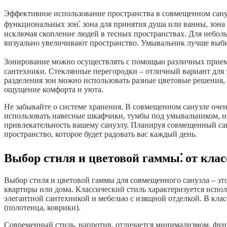
Эффективное использование пространства в совмещенном сану
функциональных зон⁚ зона для принятия душа или ванны, зона
исключая скопление людей в тесных пространствах. Для небол
визуально увеличивают пространство. Умывальник лучше выбир
Зонирование можно осуществлять с помощью различных приемов
сантехники. Стеклянные перегородки – отличный вариант для 
разделения зон можно использовать разные цветовые решения, 
ощущение комфорта и уюта.
Не забывайте о системе хранения. В совмещенном санузле оче
использовать навесные шкафчики, тумбы под умывальником, ниш
привлекательность вашему санузлу. Планируя совмещенный сан
пространство, которое будет радовать вас каждый день.
Выбор стиля и цветовой гаммы⁚ от клас
Выбор стиля и цветовой гаммы для совмещенного санузла – э
квартиры или дома. Классический стиль характеризуется испол
элегантной сантехникой и мебелью с изящной отделкой. В кла
(полотенца, коврики).
Современный стиль, напротив, отличается минимализмом, функ