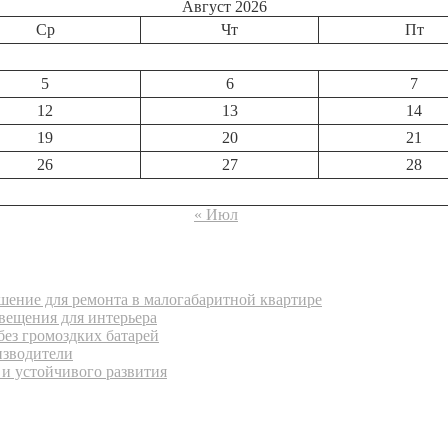
Август 2026
Ср
Чт
Пт
5
6
7
12
13
14
19
20
21
26
27
28
« Июл
ение для ремонта в малогабаритной квартире
вещения для интерьера
без громоздких батарей
изводители
 и устойчивого развития