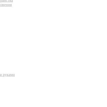
транства
новения
ми руками