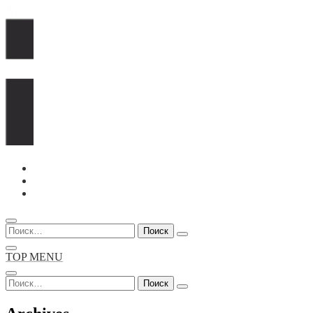
Перейти
к
содержимому
Найти:
TOP MENU
Найти: