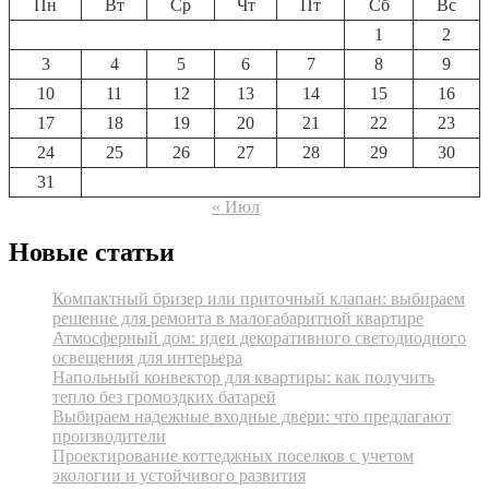
Пн
Вт
Ср
Чт
Пт
Сб
Вс
1
2
3
4
5
6
7
8
9
10
11
12
13
14
15
16
17
18
19
20
21
22
23
24
25
26
27
28
29
30
31
« Июл
Новые статьи
Компактный бризер или приточный клапан: выбираем
решение для ремонта в малогабаритной квартире
Атмосферный дом: идеи декоративного светодиодного
освещения для интерьера
Напольный конвектор для квартиры: как получить
тепло без громоздких батарей
Выбираем надежные входные двери: что предлагают
производители
Проектирование коттеджных поселков с учетом
экологии и устойчивого развития