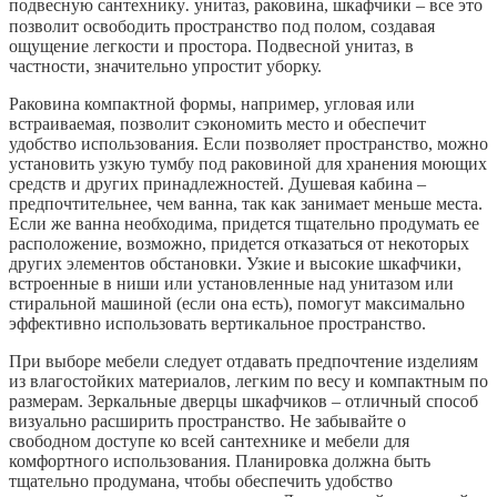
подвесную сантехнику⁚ унитаз, раковина, шкафчики – все это
позволит освободить пространство под полом, создавая
ощущение легкости и простора. Подвесной унитаз, в
частности, значительно упростит уборку.
Раковина компактной формы, например, угловая или
встраиваемая, позволит сэкономить место и обеспечит
удобство использования. Если позволяет пространство, можно
установить узкую тумбу под раковиной для хранения моющих
средств и других принадлежностей. Душевая кабина –
предпочтительнее, чем ванна, так как занимает меньше места.
Если же ванна необходима, придется тщательно продумать ее
расположение, возможно, придется отказаться от некоторых
других элементов обстановки. Узкие и высокие шкафчики,
встроенные в ниши или установленные над унитазом или
стиральной машиной (если она есть), помогут максимально
эффективно использовать вертикальное пространство.
При выборе мебели следует отдавать предпочтение изделиям
из влагостойких материалов, легким по весу и компактным по
размерам. Зеркальные дверцы шкафчиков – отличный способ
визуально расширить пространство. Не забывайте о
свободном доступе ко всей сантехнике и мебели для
комфортного использования. Планировка должна быть
тщательно продумана, чтобы обеспечить удобство