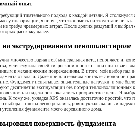
личный опыт
, требующий тщательного подхода к каждой детали. Я столкнулся
ссу информации, я понял, что экономить на этом этапе нельзя.
 не требуя чрезмерных затрат. После долгих раздумий я выбрал с
оторых расскажу далее.
я на экструдированном пенополистироле
зучил множество вариантов⁚ минеральная вата, пенопласт, и, ко
ва, меня смутила своей гигроскопичностью – она впитывает влаг
йчивым к механическим повреждениям. В итоге, мой выбор пал 
амента от влаги. Даже при длительном контакте с водой он пра
атие. Фундамент испытывает значительные нагрузки, и мне было
уют десятилетия эксплуатации без потери теплоизоляционных ка
лговечность и надежность оказались приоритетнее цены. Я выбр
на. К тому же, укладка XPS оказалась достаточно простой, что
го выбора – плиты легко резались, ровно укладывались и надежно
 утепления фундамента моего деревянного дома.
и выровнял поверхность фундамента