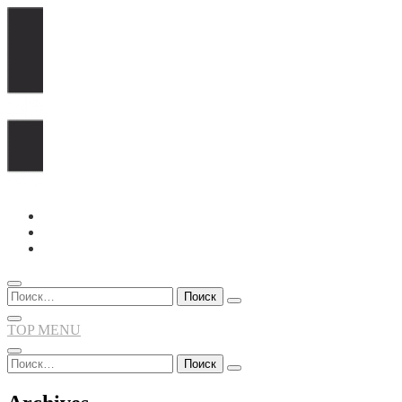
Перейти
к
содержимому
Найти:
TOP MENU
Найти: