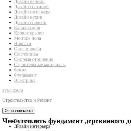
Дизайн ванной
Дизайн гостиной
Дизайн интерьера
Дизайн кухни
Дизайн спальни
Канализация
Кровля крыши
Монтаж пола
Новости
Окна и двери
Сантехника
Система отопления
Строительные материалы
Фасад
Фундамент
Электрика
eva-luxe.ru
Строительство и Ремонт
Основное меню
Чем утеплять фундамент деревянного 
Вентиляция
Дизайн интерьера