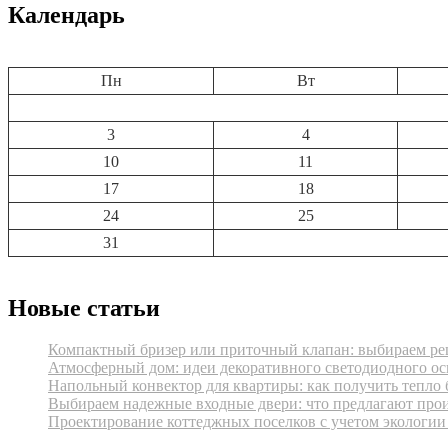
Календарь
Пн
Вт
3
4
10
11
17
18
24
25
31
Новые статьи
Компактный бризер или приточный клапан: выбираем реш
Атмосферный дом: идеи декоративного светодиодного ос
Напольный конвектор для квартиры: как получить тепло 
Выбираем надежные входные двери: что предлагают про
Проектирование коттеджных поселков с учетом экологии