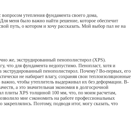
 с вопросом утепления фундамента своего дома,
 Для меня было важно найти решение, которое обеспечит
вой путь, о котором и хочу рассказать. Мой выбор пал не на
нечно же, экструдированный пенополистирол (XPS).
у, что для фундамента недопустимо. Пенопласт, хотя и
на экструдированный пенополистирол. Почему? Во-первых, его
ктически не набирает влагу, сохраняя свои теплоизоляционные
 важно, чтобы утеплитель выдерживал их без деформации. В-
честв, а это значительная экономия в долгосрочной
ал плиты XPS толщиной 100 мм, что, по моим расчетам,
 позволило мне сэкономить на работе профессиональных
 закреплялись. Поэтому, подводя итог, могу сказать, что