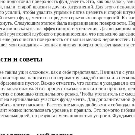
о подготовил поверхность фундамента. Это, как оказалось, зан
и, пыли, старой краски и других загрязнений. Для этого исполь
о усилий, чтобы удалить упрямые пятна цемента и старой штука
ый осмотр фундамента на предмет серьезных повреждений. К сча
охнуть. Следующим этапом была выравнивание поверхности. Не
егативно сказатся на эффективности утепления. Для выравниван
ой грунтовкой глубокого проникновения, что повысило адгезию
 еще раз очистил поверхность от пыли и мелких неровностей. Т
шел мои ожидания – ровная и чистая поверхность фундамента ст
сти и советы
 таким уж и сложным, как я себе представлял. Начинал я с угла
олистирола, нанося его по периметру каждой плиты и в несколь
бразование пустот. Важно отметить, что плиты я укладывал в ст
ельным ножом. Этот процесс оказался достаточно простым, пен
стия с помощью специального резака. Чтобы утеплитель не смещ
лит на вертикальных участках фундамента. Для дополнительной 
обить плиту насквозь. Расстояние между дюбелями я соблюдал в
плит можно использовать уровень и правило. Это помогло избеж
несколько дней, но результат меня полностью устроил. Фундамен