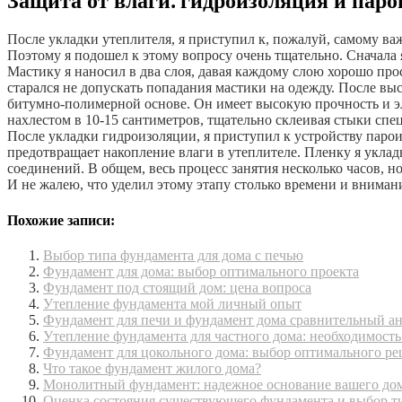
Защита от влаги⁚ гидроизоляция и паро
После укладки утеплителя, я приступил к, пожалуй, самому важ
Поэтому я подошел к этому вопросу очень тщательно. Сначала
Мастику я наносил в два слоя, давая каждому слою хорошо прос
старался не допускать попадания мастики на одежду. После в
битумно-полимерной основе. Он имеет высокую прочность и эл
нахлестом в 10-15 сантиметров, тщательно склеивая стыки спе
После укладки гидроизоляции, я приступил к устройству паро
предотвращает накопление влаги в утеплителе. Пленку я уклад
соединений. В общем, весь процесс занятия несколько часов, н
И не жалею, что уделил этому этапу столько времени и вниман
Похожие записи:
Выбор типа фундамента для дома с печью
Фундамент для дома: выбор оптимального проекта
Фундамент под стоящий дом: цена вопроса
Утепление фундамента мой личный опыт
Фундамент для печи и фундамент дома сравнительный а
Утепление фундамента для частного дома: необходимость
Фундамент для цокольного дома: выбор оптимального р
Что такое фундамент жилого дома?
Монолитный фундамент: надежное основание вашего до
Оценка состояния существующего фундамента и выбор т