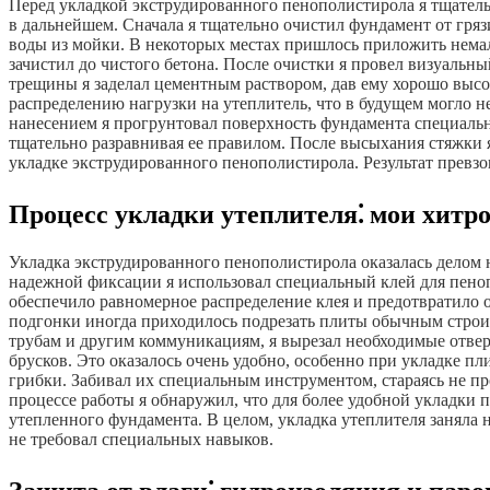
Перед укладкой экструдированного пенополистирола я тщательн
в дальнейшем. Сначала я тщательно очистил фундамент от гряз
воды из мойки. В некоторых местах пришлось приложить немал
зачистил до чистого бетона. После очистки я провел визуальн
трещины я заделал цементным раствором, дав ему хорошо выс
распределению нагрузки на утеплитель, что в будущем могло н
нанесением я прогрунтовал поверхность фундамента специальн
тщательно разравнивая ее правилом. После высыхания стяжки я
укладке экструдированного пенополистирола. Результат превзо
Процесс укладки утеплителя⁚ мои хитро
Укладка экструдированного пенополистирола оказалась делом не
надежной фиксации я использовал специальный клей для пеноп
обеспечило равномерное распределение клея и предотвратило о
подгонки иногда приходилось подрезать плиты обычным строит
трубам и другим коммуникациям, я вырезал необходимые отвер
брусков. Это оказалось очень удобно, особенно при укладке п
грибки. Забивал их специальным инструментом, стараясь не пр
процессе работы я обнаружил, что для более удобной укладки 
утепленного фундамента. В целом, укладка утеплителя заняла 
не требовал специальных навыков.