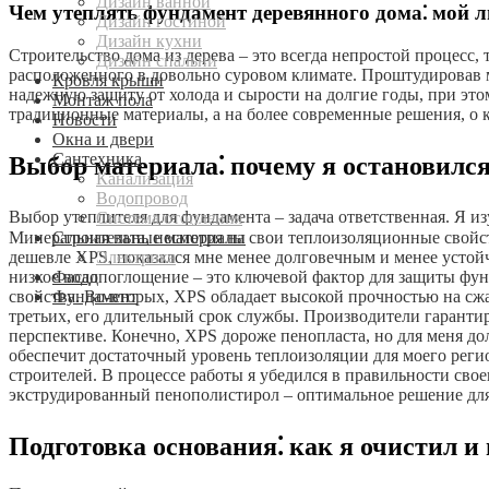
Дизайн ванной
Чем утеплять фундамент деревянного дома⁚ мой 
Дизайн гостиной
Дизайн кухни
Строительство дома из дерева – это всегда непростой процесс
Дизайн спальни
расположенного в довольно суровом климате. Проштудировав ма
Кровля крыши
надежную защиту от холода и сырости на долгие годы, при этом
Монтаж пола
традиционные материалы, а на более современные решения, о к
Новости
Окна и двери
Сантехника
Выбор материала⁚ почему я остановилс
Канализация
Водопровод
Выбор утеплителя для фундамента – задача ответственная. Я и
Система отопления
Строительные материалы
Минеральная вата, несмотря на свои теплоизоляционные свойст
Электрика
дешевле XPS, показался мне менее долговечным и менее усто
Фасад
низкое водопоглощение – это ключевой фактор для защиты фунд
Фундамент
свойства. Во-вторых, XPS обладает высокой прочностью на сж
третьих, его длительный срок службы. Производители гарантир
перспективе. Конечно, XPS дороже пенопласта, но для меня до
обеспечит достаточный уровень теплоизоляции для моего регио
строителей. В процессе работы я убедился в правильности свое
экструдированный пенополистирол – оптимальное решение для
Подготовка основания⁚ как я очистил 