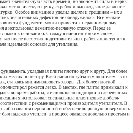
имает значительную часть времени, но экономит силы и нервы
зовал металлическую щетку, скребок и высокодачное давление
турки. Особое внимание я уделил щелям и трещинам – их я
стью, значительных дефектов не обнаружилось. Все мелкие
ровности фундамента могли привести к неравномерному
ия я использовал цементно-песчаную стяжку. Перед ее
 стяжки к основанию. Стяжку я наносил тонким слоем,
олько после всех этих подготовительных работ я приступил к
ала идеальной основой для утепления.
 фундамента, укладывая плиты плотно друг к другу. Для более
ких местах по центру. Клей наносил зубчатым шпателем – это
ык, стараясь минимизировать зазоры. Для более плотной
ополистирол режется легко. В местах, где плиты примыкали к
ался во время работы, я использовал подпорки из деревянных
фиксации я использовал специальные пластиковые дюбеля-
 соответствии с рекомендациями производителя утеплителя. В
ать образования неровностей и обеспечило ровную поверхность
т был надежно утеплен, а процесс оказался довольно простым и