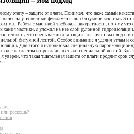
изоляция – мой подход
ному этапу – защите от влаги. Понимал, что даже самый качеств
 я нанес на утепленный фундамент слой битумной мастики. Это
охнуть. Работа с мастикой требовала аккуратности, потому что 
ысыхания мастики, я уложил на нее слой рулонной гидроизоляц
астичность, что очень важно для защиты от грунтовых вод и в
циальной битумной лентой. Особое внимание я уделил углам и с
изоляции. Для этого я использовал специальную пароизоляционн
ывал с нахлестом и проклеивал стыки специальной лентой. Здес
о я уверен, что такая тщательная защита от влаги продлит срок 
ия.
нализ
 или роскошь?
ешения
ма
ипа нового