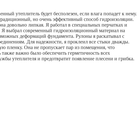
енный утеплитель будет бесполезен, если влага попадет к нему.
 традиционный, но очень эффективный способ гидроизоляции.
она довольно липкая. Я работал в специальных перчатках и
ии. Я выбрал современный гидроизоляционный материал на
озможных деформаций фундамента. Рулоны я раскатывал с
оединениям. Для надежности, я проклеил все стыки дважды.
ую пленку. Она не пропускает пар из помещения, что
ь также важно было обеспечить герметичность всех
службы утеплителя и предотвратит появление плесени и грибка.