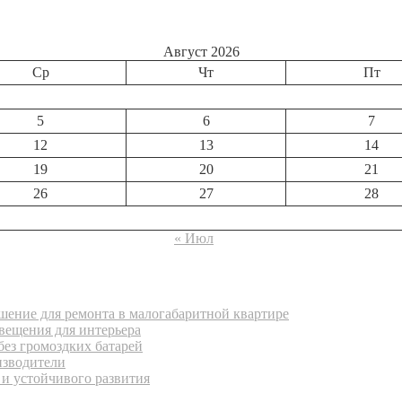
Август 2026
Ср
Чт
Пт
5
6
7
12
13
14
19
20
21
26
27
28
« Июл
ение для ремонта в малогабаритной квартире
вещения для интерьера
без громоздких батарей
изводители
 и устойчивого развития