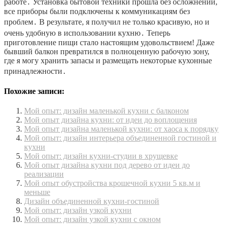
работе․ Установка бытовой техники прошла без осложнений,
все приборы были подключены к коммуникациям без
проблем․ В результате, я получил не только красивую, но и
очень удобную в использовании кухню․ Теперь
приготовление пищи стало настоящим удовольствием! Даже
бывший балкон превратился в полноценную рабочую зону,
где я могу хранить запасы и размещать некоторые кухонные
принадлежности․
Похожие записи:
Мой опыт: дизайн маленькой кухни с балконом
Мой опыт дизайна кухни: от идеи до воплощения
Мой опыт дизайна маленькой кухни: от хаоса к порядку
Мой опыт: дизайн интерьера объединенной гостиной и
кухни
Мой опыт: дизайн кухни-студии в хрущевке
Мой опыт дизайна кухни под дерево от идеи до
реализации
Мой опыт обустройства крошечной кухни 5 кв.м и
меньше
Дизайн объединенной кухни-гостиной
Мой опыт: дизайн узкой кухни
Мой опыт: дизайн узкой кухни с окном