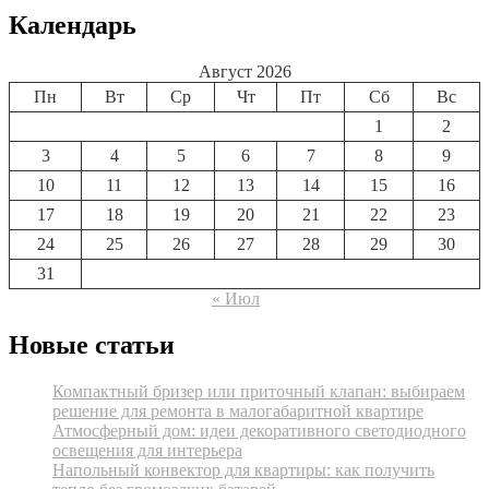
Календарь
Август 2026
Пн
Вт
Ср
Чт
Пт
Сб
Вс
1
2
3
4
5
6
7
8
9
10
11
12
13
14
15
16
17
18
19
20
21
22
23
24
25
26
27
28
29
30
31
« Июл
Новые статьи
Компактный бризер или приточный клапан: выбираем
решение для ремонта в малогабаритной квартире
Атмосферный дом: идеи декоративного светодиодного
освещения для интерьера
Напольный конвектор для квартиры: как получить