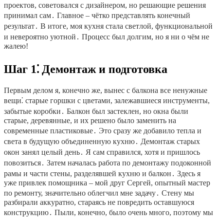
проектов, советовался с дизайнером, но решающие решения
принимал сам․ Главное – чётко представлять конечный
результат․ В итоге, моя кухня стала светлой, функциональной
и невероятно уютной․ Процесс был долгим, но я ни о чём не
жалею!
Шаг 1⁚ Демонтаж и подготовка
Первым делом я, конечно же, вынес с балкона все ненужные
вещи⁚ старые горшки с цветами, залежавшиеся инструменты,
забытые коробки․ Балкон был застеклен, но окна были
старые, деревянные, и их решено было заменить на
современные пластиковые․ Это сразу же добавило тепла и
света в будущую объединенную кухню․ Демонтаж старых
окон занял целый день․ Я сам справился, хотя и пришлось
повозиться․ Затем началась работа по демонтажу подоконной
рамы и части стены, разделявшей кухню и балкон․ Здесь я
уже привлек помощника – мой друг Сергей, опытный мастер
по ремонту, значительно облегчил мне задачу․ Стену мы
разбирали аккуратно, стараясь не повредить оставшуюся
конструкцию․ Пыли, конечно, было очень много, поэтому мы