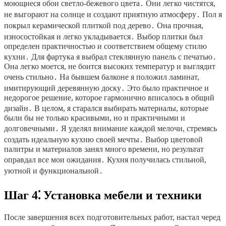
моющиеся обои светло-бежевого цвета․ Они легко чистятся,
не выгорают на солнце и создают приятную атмосферу․ Пол я
покрыл керамической плиткой под дерево․ Она прочная,
износостойкая и легко укладывается․ Выбор плитки был
определен практичностью и соответствием общему стилю
кухни․ Для фартука я выбрал стеклянную панель с печатью․
Она легко моется, не боится высоких температур и выглядит
очень стильно․ На бывшем балконе я положил ламинат,
имитирующий деревянную доску․ Это было практичное и
недорогое решение, которое гармонично вписалось в общий
дизайн․ В целом, я старался выбирать материалы, которые
были бы не только красивыми, но и практичными и
долговечными․ Я уделял внимание каждой мелочи, стремясь
создать идеальную кухню своей мечты․ Выбор цветовой
палитры и материалов занял много времени, но результат
оправдал все мои ожидания․ Кухня получилась стильной,
уютной и функциональной․
Шаг 4⁚ Установка мебели и техники
После завершения всех подготовительных работ, настал черед