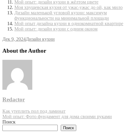
Мой опыт: дизайн кухни в жёлтом цвете
Моя хрущевская кухня от ужас-ужас до ой, как мило
Дизайн маленькой угловой кухни: максимум
функциональности на минимальной площади
Мой опыт дизайна кухни в однокомнатной квартире
Мой опыт: дизайн кухни с одним окном
Дек 9, 2024
Дизайн кухни
About the Author
Redactor
Навигация
Как утеплить пол под ламинат
Мой опыт: Фото фундамент для дома своими руками
по
Поиск
записям
Поиск