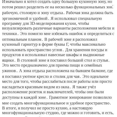
Изначально я хотел создать одну большую кухонную зону, но
потом решил разделить ее на несколько функциональных зон⁚
рабочую, столовую и зону отдыха․ Рабочая зона должна быть
эргономичной и удобной․ Я использовал специальную
программу для 3D-моделирования кухни, чтобы
визуализировать различные варианты расположения мебели и
техники․ Это помогло мне избежать ошибок и определиться с
оптимальным планом․ В рабочей зоне я расположил
кухонный гарнитур в форме буквы Г, чтобы максимально
использовать пространство углов․ Для хранения посуды и
продуктов я использовал навесные шкафы и выдвижные
ящики․ В столовой зоне я поставил большой стол и стулья․
Это место предназначено для приема пищи и семейных
ужинов․ А зона отдыха расположена на бывшем балконе, где
я поставил уютное кресло и столик для чая․ Это идеальное
место для того, чтобы расслабиться после работы или просто
насладиться красивым видом из окна․ Я также учёл
расположение розеток и выключателей, чтобы они были
доступны в каждой зоне․ Грамотное зонирование позволило
мне создать многофункциональное и удобное пространство․
В итоге, я получил не просто кухню, а настоящую
многофункциональную студию, где можно и готовить, и есть,