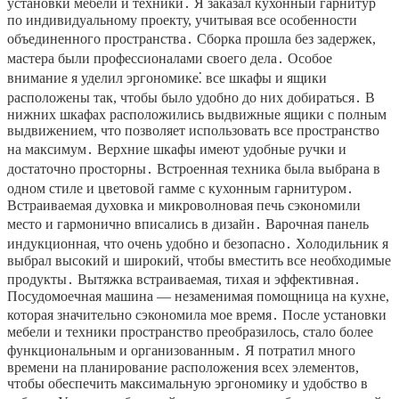
установки мебели и техники․ Я заказал кухонный гарнитур
по индивидуальному проекту, учитывая все особенности
объединенного пространства․ Сборка прошла без задержек,
мастера были профессионалами своего дела․ Особое
внимание я уделил эргономике⁚ все шкафы и ящики
расположены так, чтобы было удобно до них добираться․ В
нижних шкафах расположились выдвижные ящики с полным
выдвижением, что позволяет использовать все пространство
на максимум․ Верхние шкафы имеют удобные ручки и
достаточно просторны․ Встроенная техника была выбрана в
одном стиле и цветовой гамме с кухонным гарнитуром․
Встраиваемая духовка и микроволновая печь сэкономили
место и гармонично вписались в дизайн․ Варочная панель
индукционная, что очень удобно и безопасно․ Холодильник я
выбрал высокий и широкий, чтобы вместить все необходимые
продукты․ Вытяжка встраиваемая, тихая и эффективная․
Посудомоечная машина — незаменимая помощница на кухне,
которая значительно сэкономила мое время․ После установки
мебели и техники пространство преобразилось, стало более
функциональным и организованным․ Я потратил много
времени на планирование расположения всех элементов,
чтобы обеспечить максимальную эргономику и удобство в