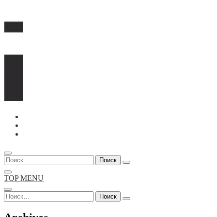
Перейти
к
содержимому
Найти:
TOP MENU
Найти: