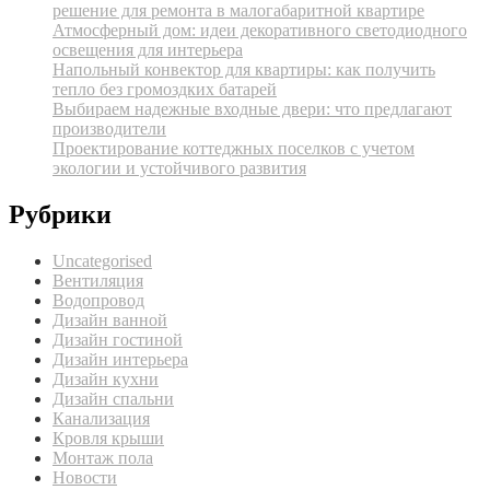
решение для ремонта в малогабаритной квартире
Атмосферный дом: идеи декоративного светодиодного
освещения для интерьера
Напольный конвектор для квартиры: как получить
тепло без громоздких батарей
Выбираем надежные входные двери: что предлагают
производители
Проектирование коттеджных поселков с учетом
экологии и устойчивого развития
Рубрики
Uncategorised
Вентиляция
Водопровод
Дизайн ванной
Дизайн гостиной
Дизайн интерьера
Дизайн кухни
Дизайн спальни
Канализация
Кровля крыши
Монтаж пола
Новости