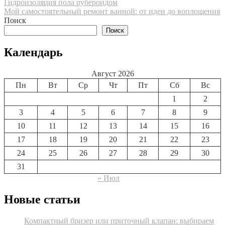
Навигация
Гидроизоляция пола рубероидом
Мой самостоятельный ремонт ванной: от идеи до воплощения
по
Поиск
записям
Поиск
Календарь
Август 2026
Пн
Вт
Ср
Чт
Пт
Сб
Вс
1
2
3
4
5
6
7
8
9
10
11
12
13
14
15
16
17
18
19
20
21
22
23
24
25
26
27
28
29
30
31
« Июл
Новые статьи
Компактный бризер или приточный клапан: выбираем